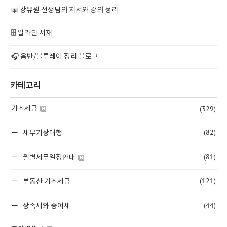
📖 강유원 선생님의 저서와 강의 정리
🗄️ 알라딘 서재
🎧 음반/블루레이 정리 블로그
카테고리
(329)
기초세금
(82)
세무기장대행
(81)
월별세무일정안내
(121)
부동산 기초세금
(44)
상속세와 증여세