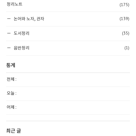
(175)
정리노트
(139)
논어와 노자, 관자
(35)
도서정리
(1)
음반정리
통계
전체 :
오늘 :
어제 :
최근 글