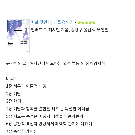
떠날 것인가, 남을 것인가
-
앨버트 O. 허시먼 지음, 강명구 옮김/나무연필
옮긴이의 글 | 허시먼이 인도하는 ‘화이부동’의 정치경제학
머리말
1장 서론과 이론적 배경
2장 이탈
3장 항의
4장 이탈과 항의를 결합할 때 겪는 특별한 어려움
5장 게으른 독점은 어떻게 경쟁을 악용하는가
6장 공간적 복점과 양당체제의 역학 관계에 대하여
7장 충성심의 이론