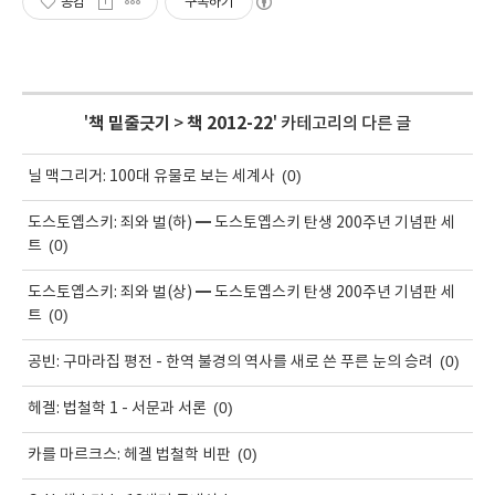
공감
구독하기
'
책 밑줄긋기
>
책 2012-22
' 카테고리의 다른 글
(0)
닐 맥그리거: 100대 유물로 보는 세계사
도스토옙스키: 죄와 벌(하) ━ 도스토옙스키 탄생 200주년 기념판 세
(0)
트
도스토옙스키: 죄와 벌(상) ━ 도스토옙스키 탄생 200주년 기념판 세
(0)
트
(0)
공빈: 구마라집 평전 - 한역 불경의 역사를 새로 쓴 푸른 눈의 승려
(0)
헤겔: 법철학 1 - 서문과 서론
(0)
카를 마르크스: 헤겔 법철학 비판