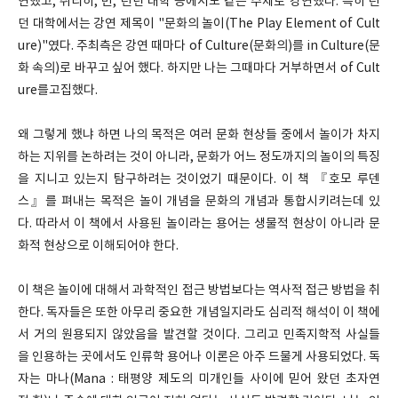
연했고, 취리히, 빈, 런던 대학 등에서도 같은 주제로 강연했다. 특히 런
던 대학에서는 강연 제목이 "문화의 놀이(The Play Element of Cult
ure)"였다. 주최측은 강연 때마다 of Culture(문화의)를 in Culture(문
화 속의)로 바꾸고 싶어 했다. 하지만 나는 그때마다 거부하면서 of Cult
ure를고집했다.
왜 그렇게 했냐 하면 나의 목적은 여러 문화 현상들 중에서 놀이가 차지
하는 지위를 논하려는 것이 아니라, 문화가 어느 정도까지의 놀이의 특징
을 지니고 있는지 탐구하려는 것이었기 때문이다. 이 책 『호모 루덴
스』를 펴내는 목적은 놀이 개념을 문화의 개념과 통합시키려는데 있
다. 따라서 이 책에서 사용된 놀이라는 용어는 생물적 현상이 아니라 문
화적 현상으로 이해되어야 한다.
이 책은 놀이에 대해서 과학적인 접근 방법보다는 역사적 접근 방법을 취
한다. 독자들은 또한 아무리 중요한 개념일지라도 심리적 해석이 이 책에
서 거의 원용되지 않았음을 발견할 것이다. 그리고 민족지학적 사실들
을 인용하는 곳에서도 인류학 용어나 이론은 아주 드물게 사용되었다. 독
자는 마나(Mana : 태평양 제도의 미개인들 사이에 믿어 왔던 초자연