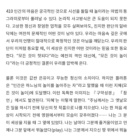
410 인간의 마음은 궁극적인 것으로 시선을 돌릴 때 놀이라는 마법의 동
그라미로부터 풀려날 수 있다. 논리적 사고방식은 큰 도움이 되지 못한
다. 고상한 정신과 장엄한 업적을 모두 살펴보아도, 진지한 판단의 밑바
닥에는 여전히 문제적인 어떤 것이 남아 있다. 우리는 마음속 깊은 곳에
서 우리의 언명이 절대적으로 확정적인 것은 아님을 깨닫는다. 우리의 판
단이 이처럼 동요할 때, 이 세상은 진지한 어떤 것이라는 믿음 또한 동요
한다. "모든 것이 헛되다”라는 예전의 격언 대신에, "모든 것이 놀이
다"라는 더 긍정적인 결론이 우리를 압박해 온다.
물론 이것은 값싼 은유이고 무능한 정신의 소치이다. 하지만 플라톤
은 "인간은 하느님의 놀이를 놀아주는 자"라고 말했을 때 이런 지혜(모
든 것이 놀이)에 도달했다. 이런 독특한 이미지는 『구약성경』 「잠
언」에서도 발견된다. '지혜'는 이렇게 말한다. "주님께서는 그 옛날모
든 일을 하시기 전에 당신의 첫 작품으로 나를 지으셨다. 나는 한 처음 세
상이 시작되기 전에 영원에서부터 모습이 갖추어졌다…… 나는 그 분
이 세상을 지을 때 그 옆에 있었다. 나는 날마다 그분께 줄거움이었고 언
제나 그분 앞에서 뛰놀았다(play). 나는 그분께서 지으신 땅 위에서 뛰놀