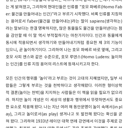
상했던 18 세기 사람들의 주장과는 다르게 그리 합리적인 존재가 아니라
는 게 밝혀졌고, 그리하여 현대인들은 인류를 "호모 파베르(Homo Fab
er: 물건을 만들어내는 인간)"라고 부르기 시작했다. 비록 인류를 지칭하
는 용어로서 faber(물건을 만들어내는)라는 말이 sapiens(생각하는)
라는 말보다는 한결 명확하지만, 많은 동물들도 물건을 만들어낸다는 점
을 감안할 때 이 말 역시 부적절하기는 마찬가지이다. 인간과 동물에게
동시에 적용되면서 생각하기와 만들어내기처럼 중요한 제 3의 기능이
있으니, 곧 놀이하기이다. 그리하여 나는 호모 파베르 바로 옆에, 그리고
호모 사피 엔스와 같은 수준으로, 호모 루덴스(Homo Ludens: 놀이하
는 인간)를 인류 지칭 용어의 리스트에 등재시키고자 한다.
모든 인간의 행위를 '놀이'라고 부르는 것이 고대의 지혜였지만, 일부 사
람들은 그렇게 부르는 것을 천박하다고 생각해왔다. 이러한 형이상학
적 결론(놀이는 천박)을 지지하는 사람들은 이 책을 읽을 필요가 없으리
라. 하지만 놀이 개념은 이 세상의 생활과 행위에서 뚜렷하면서도 중요
한 요소로 작용해 왔다. 나는 지난 여러 해 동안문명이 놀이 속에서(in pl
ay), 그리고 놀이로서(as play) 생겨나고 또 발전해 왔다는 확신을 굳
혀 왔다. 그리하여 1933년 레이던 대학 연례 강연에서 이것을 주제로 강