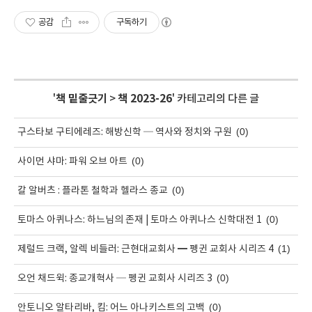
공감
구독하기
'
책 밑줄긋기
>
책 2023-26
' 카테고리의 다른 글
(0)
구스타보 구티에레즈: 해방신학 ─ 역사와 정치와 구원
(0)
사이먼 샤마: 파워 오브 아트
(0)
칼 알버츠 : 플라톤 철학과 헬라스 종교
(0)
토마스 아퀴나스: 하느님의 존재 | 토마스 아퀴나스 신학대전 1
(1)
제럴드 크랙, 알렉 비들러: 근현대교회사 ━ 펭귄 교회사 시리즈 4
(0)
오언 채드윅: 종교개혁사 ─ 펭귄 교회사 시리즈 3
(0)
안토니오 알타리바, 킴: 어느 아나키스트의 고백