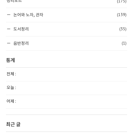
(175)
정리노트
(139)
논어와 노자, 관자
(35)
도서정리
(1)
음반정리
통계
전체 :
오늘 :
어제 :
최근 글