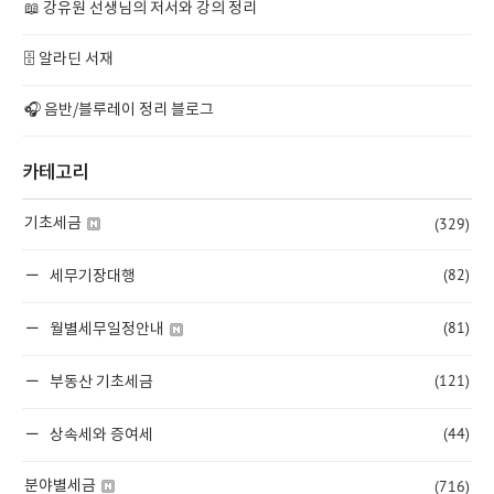
📖 강유원 선생님의 저서와 강의 정리
🗄️ 알라딘 서재
🎧 음반/블루레이 정리 블로그
카테고리
(329)
기초세금
(82)
세무기장대행
(81)
월별세무일정안내
(121)
부동산 기초세금
(44)
상속세와 증여세
(716)
분야별세금