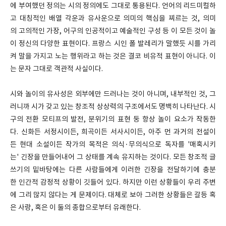
에 부여했던 정의는 시의 정의에도 그대로 통용된다. 언어의 리드미컬하
고 대칭적인 배열 각운과 유사운으로 의미의 핵심을 찌르는 것, 의미
의 고의적인 가장, 어구의 인공적이고 예술적인 구성 등 이 모든 것이 놀
이 정신의 다양한 표현이다. 프랑스 시인 폴 발레리가 말했듯 시를 가리
켜 말을 가지고 노는 행위라고 하는 것은 결코 비유적 표현이 아니다. 이
는 문자 그대로 객관적 사실이다.
시와 놀이의 유사성은 외부에만 드러나는 것이 아니며, 내부적인 것, 그
러니까 시가 갖고 있는 창조적 상상력의 구조에서도 명백히 나타난다. 시
구의 전환 모티프의 발전, 분위기의 표현 둥 항상 놀이 요소가 작동한
다. 신화든 서정시이든, 희곡이든 서사시이든, 아주 먼 과거의 전설이
든 현대 소설이든 작가의 목적은 의식·무의식으로 독자를 '매혹시키
는' 긴장을 만들어내어 그 상태를 계속 유지하는 것이다. 모든 창조적 글
쓰기의 밑바탕에는 다른 사람들에게 이러한 긴장을 전달하기에 충분
한 인간적 감정적 상황이 깃들어 있다. 하지만 이런 상황들이 우리 주변
에 그리 많지 않다는 게 문제이다. 대체로 보아 그러한 상황들은 갈등 혹
은 사랑, 혹은 이 둘의 종합으로부터 유래한다.