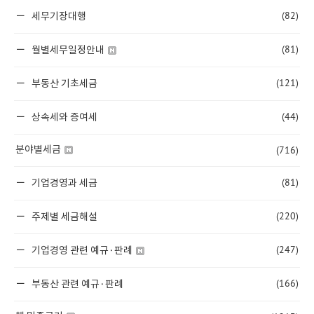
(82)
세무기장대행
(81)
월별세무일정안내
(121)
부동산 기초세금
(44)
상속세와 증여세
(716)
분야별세금
(81)
기업경영과 세금
(220)
주제별 세금해설
(247)
기업경영 관련 예규·판례
(166)
부동산 관련 예규·판례