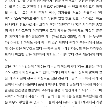
은 자기 "일"을 어떻게 생각했던가? 당분간 인간으로 변신한 천상 존재
는 물론 아니고 온전히 인간적으로 상처받을 수 있고 역사상으로 파악
될 수 있는 그런 인간 존재인 예수, 제자들을 거느린 인물로서 “랍
비" · "스승”이라고 불린 것은 부당한 일일 것도 없으나 다가오는 하느
님 나라의 전도사로서는 오히려 혹은 “예언자" 나 혹은 기다리던 종말
의 예언자라고까지 여겨지면서 그때 사람들 자신에게도 확실히 분분
한 의견차이를 불러일으켰던 예수(마르 8,27-28병), 이 예수는 누구인
가? 주목할 만하게도 정작 예수의 소명 체험에 관하여 복음서에서 보도
해 주는 것은 아무것도 없다 ─ 혹은 모세나 예언자들, 또 혹은 차라투스
트라나 마호멧 같은 예언자적 체험도, 아니면 부다 같은 깨달음의 체험
도.
많은 그리스도인들이 “예수는 하느님의 아들이시다"라는 표현을 그리
스도 신앙의 핵심으로 보고 있다. 그러나 여기서 좀더 정확히 알아야 할
점: 예수 자신이 선포의 핵심으로 삼은 것은 하느님의 나라이지 자기 자
신이나 자신의 직분이나 품위가 아니다. 부활 후 공동체가 나사렛 예수의
완전한 인간성을 변함없이 고수하는 한편 이 인간에게 "그리스도" · "메
시아" · "다윗의 자손" · "하느님의 아들"이라는 칭호를 부여했다는 것
은 아무도 부인할 수 없다. 또 그들이 주위 (유대 · 헬라) 세계에서 가장