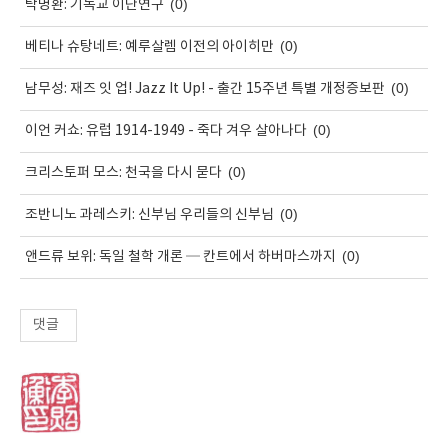
(0)
탁명환: 기독교 이단연구
(0)
베티나 슈탕네트: 예루살렘 이전의 아이히만
(0)
남무성: 재즈 잇 업! Jazz It Up! - 출간 15주년 특별 개정증보판
(0)
이언 커쇼: 유럽 1914-1949 - 죽다 겨우 살아나다
(0)
크리스토퍼 모스: 천국을 다시 묻다
(0)
조반니노 과레스키: 신부님 우리들의 신부님
(0)
앤드류 보위: 독일 철학 개론 ─ 칸트에서 하버마스까지
댓글