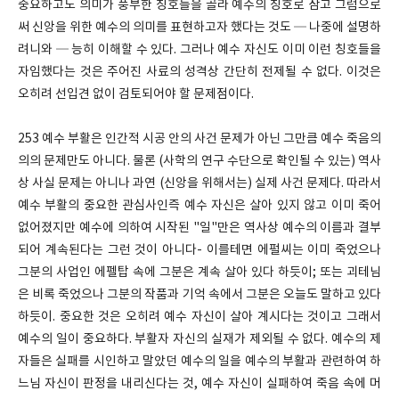
중요하고도 의미가 풍부한 칭호들을 골라 예수의 칭호로 삼고 그럼으로
써 신앙을 위한 예수의 의미를 표현하고자 했다는 것도 ─ 나중에 설명하
려니와 ─ 능히 이해할 수 있다. 그러나 예수 자신도 이미 이런 칭호들을
자임했다는 것은 주어진 사료의 성격상 간단히 전제될 수 없다. 이것은
오히려 선입견 없이 검토되어야 할 문제점이다.
253 예수 부활은 인간적 시공 안의 사건 문제가 아닌 그만큼 예수 죽음의
의의 문제만도 아니다. 물론 (사학의 연구 수단으로 확인될 수 있는) 역사
상 사실 문제는 아니나 과연 (신앙을 위해서는) 실제 사건 문제다. 따라서
예수 부활의 중요한 관심사인즉 예수 자신은 살아 있지 않고 이미 죽어
없어졌지만 예수에 의하여 시작된 "일"만은 역사상 예수의 이름과 결부
되어 계속된다는 그런 것이 아니다- 이를테면 에펄씨는 이미 죽었으나
그분의 사업인 에펠탑 속에 그분은 계속 살아 있다 하듯이; 또는 괴테님
은 비록 죽었으나 그분의 작품과 기억 속에서 그분은 오늘도 말하고 있다
하듯이. 중요한 것은 오히려 예수 자신이 살아 계시다는 것이고 그래서
예수의 일이 중요하다. 부활자 자신의 실재가 제외될 수 없다. 예수의 제
자들은 실패를 시인하고 말았던 예수의 일을 예수의 부활과 관련하여 하
느님 자신이 판정을 내리신다는 것, 예수 자신이 실패하여 죽음 속에 머