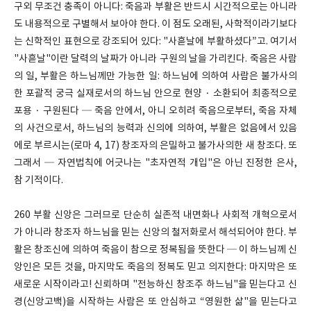
구외 무조건 충족이 아니다: 죽음과 부활은 반드시 시간적으로는 아니라
도 내용적으로 구별해서 보아야 한다. 이 점도 오래된, 사학적이라기보다
는 신학적인 표현으로 강조되어 있다: "사흗날에 부활하셨다”고. 여기서
"사흗날"이란 달력의 날짜가 아니라 구원의 날을 가리킨다. 죽음은 사람
의 일, 부활은 하느님께만 가능한 일: 하느님에 의하여 사람은 불가사의
한 포괄적 궁극 실재로서의 하느님 안으로 현양 · 소환되어 최종적으로
포용 · 구원된다 ─ 죽음 안에서, 아니 오히려 죽음으로부터, 죽음 자체
의 사건으로서, 하느님의 능력과 신의에 의하여, 부활은 없음에서 있음
에로 부르시는(로마 4, 17) 창조자의 은밀하고 불가사의한 새 창조다. 또
그래서 ─ 자연법칙에 어긋나는 "초자연적 개입"은 아닌 진정한 은사,
참 기적이다.
260 부활 신앙은 그러므로 단순히 실존적 내면화나 사회적 개혁으로서
가 아니라 창조자 하느님을 믿는 신앙의 철저화로서 해석되어야 한다. 부
활은 창조신에 의하여 죽음이 참으로 정복됨을 뜻한다 ─ 이 하느님께 신
앙인은 모든 것을, 마지막도 죽음의 정복도 믿고 의지한다: 마지막은 또
새로운 시작이라고! 신뢰하며 "전능하신 창조주 하느님"을 믿는다고 신
경(신앙고백)을 시작하는 사람은 또 안심하고 “영원한 삶"을 믿는다고