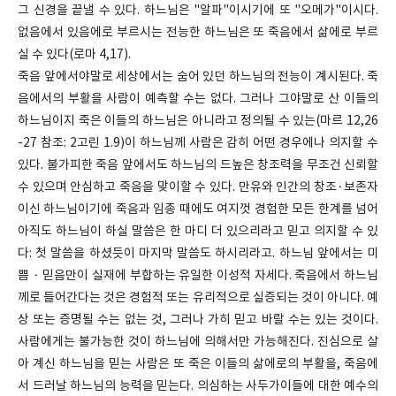
그 신경을 끝낼 수 있다. 하느님은 "알파"이시기에 또 "오메가"이시다.
없음에서 있음에로 부르시는 전능한 하느님은 또 죽음에서 삶에로 부르
실 수 있다(로마 4,17).
죽음 앞에서야말로 세상에서는 숨어 있던 하느님의 전능이 계시된다. 죽
음에서의 부활을 사람이 예측할 수는 없다. 그러나 그야말로 산 이들의
하느님이지 죽은 이들의 하느님은 아니라고 정의될 수 있는(마르 12,26
-27 참조: 2고린 1.9)이 하느님께 사람은 감히 어떤 경우에나 의지할 수
있다. 불가피한 죽음 앞에서도 하느님의 드높은 창조력을 무조건 신뢰할
수 있으며 안심하고 죽음을 맞이할 수 있다. 만유와 인간의 창조·보존자
이신 하느님이기에 죽음과 임종 때에도 여지껏 경험한 모든 한계를 넘어
아직도 하느님이 하실 말씀은 한 마디 더 있으리라고 믿고 의지할 수 있
다: 첫 말씀을 하셨듯이 마지막 말씀도 하시리라고. 하느님 앞에서는 미
쁨 · 믿음만이 실재에 부합하는 유일한 이성적 자세다. 죽음에서 하느님
께로 들어간다는 것은 경험적 또는 유리적으로 실증되는 것이 아니다. 예
상 또는 증명될 수는 없는 것, 그러나 가히 믿고 바랄 수는 있는 것이다.
사람에게는 불가능한 것이 하느님에 의해서만 가능해진다. 진심으로 살
아 계신 하느님을 믿는 사람은 또 죽은 이들의 삶에로의 부활을, 죽음에
서 드러날 하느님의 능력을 믿는다. 의심하는 사두가이들에 대한 예수의