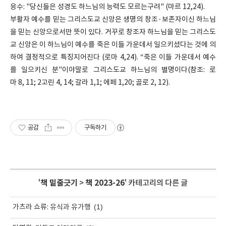
응수: "당신들은 성경도 하느님의 능력도 모르는구려" (마르 12,24).
부활자 예수를 믿는 그리스도교 신앙은 생명의 창조·보존자이신 하느님
을 믿는 신앙으로서만 뜻이 있다. 거꾸로 창조자 하느님을 믿는 그리스도
교 신앙은 이 하느님이 예수를 죽은 이들 가운데서 일으키셨다는 것에 의
하여 결정적으로 특징지어진다 (로마 4,24). “죽은 이들 가운데서 예수
를 일으키신 분"이야말로 그리스도교 하느님의 별명이다(참조: 로
마 8, 11; 2고린 4, 14; 갈라 1,1; 에페 1,20; 골로 2, 12).
공감
구독하기
'
책 밑줄긋기
>
책 2023-26
' 카테고리의 다른 글
(1)
가츠라 쇼류: 유식과 유가행