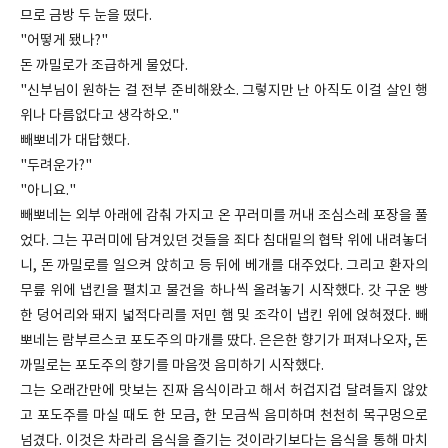
므로 금방 두 눈을 떴다.
"어떻게 됐나?"
돈 까밀로가 조급하게 물었다.
"신부님이 원하는 걸 전부 준비해왔소. 그렇지만 난 아직도 이걸 살인 행
위나 다름없다고 생각하오."
빼뽀네가 대답했다.
"두려운가?"
"아니요."
빼뽀네는 외부 아래에 감춰 가지고 온 꾸러미를 꺼내 조심스레 포장을 풀
었다. 그는 꾸러미에 담겨있던 것들을 죄다 침대밑의 협탁 위에 내려놓더
니, 돈 까밀로를 일으켜 앉히고 등 뒤에 베개를 대주었다. 그리고 환자의
무릎 위에 냅킨을 펼치고 물건을 하나씩 올려놓기 시작했다. 갓 구운 빵
한 덩어리와 돼지 넓적다리를 저민 햄 및 조각이 냅킨 위에 얹혀졌다. 빼
뽀네는 람부르스코 포도주의 마개를 땄다. 은은한 향기가 퍼져나오자, 돈
까밀로는 포도주의 향기를 마음껏 음미하기 시작했다.
그는 오래간만에 맛보는 진짜 음식이라고 해서 허겁지겁 달려들지 않았
고 포도주를 마실 때도 한 모금, 한 모금씩 음미하며 천천히 목구멍으로
넘겼다. 이것은 차라리 음식을 즐기는 것이라기보다는 음식을 통해 마치