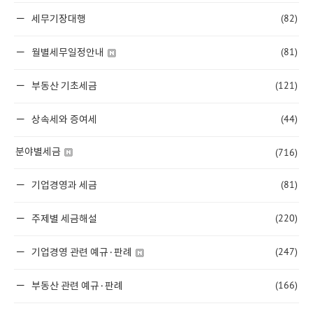
(82)
세무기장대행
(81)
월별세무일정안내
(121)
부동산 기초세금
(44)
상속세와 증여세
(716)
분야별세금
(81)
기업경영과 세금
(220)
주제별 세금해설
(247)
기업경영 관련 예규·판례
(166)
부동산 관련 예규·판례