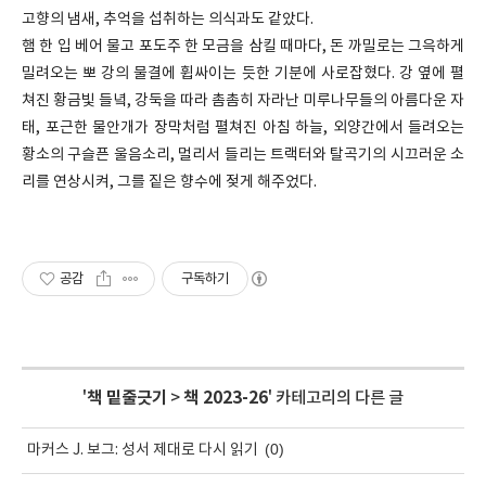
고향의 냄새, 추억을 섭취하는 의식과도 같았다.
햄 한 입 베어 물고 포도주 한 모금을 삼킬 때마다, 돈 까밀로는 그윽하게
밀려오는 뽀 강의 물결에 휩싸이는 듯한 기분에 사로잡혔다. 강 옆에 펼
쳐진 황금빛 들녘, 강둑을 따라 촘촘히 자라난 미루나무들의 아름다운 자
태, 포근한 물안개가 장막처럼 펼쳐진 아침 하늘, 외양간에서 들려오는
황소의 구슬픈 울음소리, 멀리서 들리는 트랙터와 탈곡기의 시끄러운 소
리를 연상시켜, 그를 짙은 향수에 젖게 해주었다.
공감
구독하기
'
책 밑줄긋기
>
책 2023-26
' 카테고리의 다른 글
(0)
마커스 J. 보그: 성서 제대로 다시 읽기