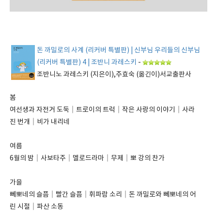
돈 까밀로의 사계 (리커버 특별판) | 신부님 우리들의 신부님
(리커버 특별판) 4 | 조반니 과레스키
-
조반니노 과레스키 (지은이),주효숙 (옮긴이)서교출판사
봄
여선생과 자전거 도둑｜트로이의 트럭｜작은 사랑의 이야기｜사라
진 번개｜비가 내리네
여름
6월의 밤｜사보타주｜멜로드라마｜무제｜뽀 강의 찬가
가을
뻬뽀네의 슬픔｜빨간 슬픔｜휘파람 소리｜돈 까밀로와 뻬뽀네의 어
린 시절｜파산 소동