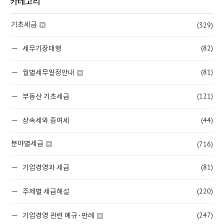
카테고리
(329)
기초세금
(82)
세무기장대행
(81)
월별세무일정안내
(121)
부동산 기초세금
(44)
상속세와 증여세
(716)
분야별세금
(81)
기업경영과 세금
(220)
주제별 세금해설
(247)
기업경영 관련 예규·판례