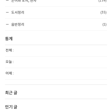
(139)
논어와 노자, 관자
(35)
도서정리
(1)
음반정리
통계
전체 :
오늘 :
어제 :
최근 글
인기 글