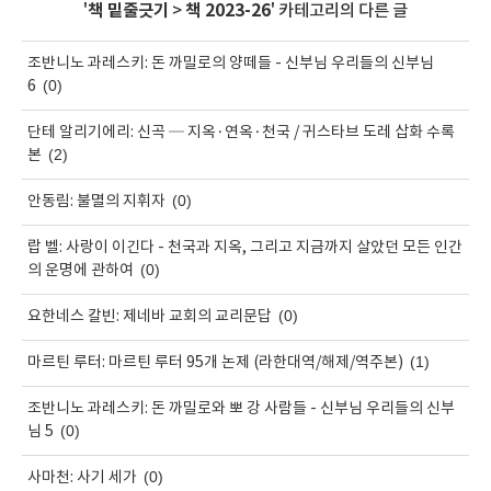
'
책 밑줄긋기
>
책 2023-26
' 카테고리의 다른 글
조반니노 과레스키: 돈 까밀로의 양떼들 - 신부님 우리들의 신부님
(0)
6
단테 알리기에리: 신곡 ─ 지옥·연옥·천국 / 귀스타브 도레 삽화 수록
(2)
본
(0)
안동림: 불멸의 지휘자
랍 벨: 사랑이 이긴다 - 천국과 지옥, 그리고 지금까지 살았던 모든 인간
(0)
의 운명에 관하여
(0)
요한네스 칼빈: 제네바 교회의 교리문답
(1)
마르틴 루터: 마르틴 루터 95개 논제 (라한대역/해제/역주본)
조반니노 과레스키: 돈 까밀로와 뽀 강 사람들 - 신부님 우리들의 신부
(0)
님 5
(0)
사마천: 사기 세가