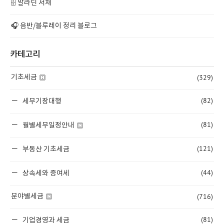
🗄️ 알라딘 서재
🎧 음반/블루레이 정리 블로그
카테고리
(329)
기초세금
(82)
세무기장대행
(81)
월별세무일정안내
(121)
부동산 기초세금
(44)
상속세와 증여세
(716)
분야별세금
(81)
기업경영과 세금