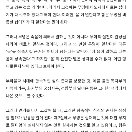
식. 명색·육처·촉·수·애·취·유·생·노사가 일어나 하나의 집합체를 이
루고 있는 것을 가리킨다. 따라서 그것에는 무명에서 노사에 이르는 십이
지가 다 갖추어 있다고 해야 한다. 이러한 '음'이 멸한다고 함은 무명을 비
롯한 십이지가 다 멸한다는 말이 된다.
그러나 무명은 죽음에 의해서 멸하는 것이 아니다. 무아의 실천이 완성될
때라야 비로소 멸하는 것이다. 그리고 또 만일 무명이 멸한다면 다른
'음'을 상속시킬 근거는 어디에 남는다는 말인가. '이 음이 멸하고 다른
음이 상속한다'고 하지만 '음'의 완전한 멸은 생각할 수가 없다. 어떤 형
태로든지 남아 있다고 보아야 한다.
부파불교 시대에 항속적인 심의 존재를 상정한 것, 예를 들면 독자부의
비즉비리온, 화지부의 궁생사온, 경량부의 일미온 등은 그러한 생각에서
나온 것으로 볼 수 있다.
그러나 연기를 다시 고찰해 볼 때, 그러한 항속적인 심식의 존재는 상정
할 필요가 없음을 알게 된다. 제2절에서 무명은 실재하는 것에 대한 무지
로 말미암아 실재하지 않는 것을 실재하는 것으로 알고 있음이고, 행은