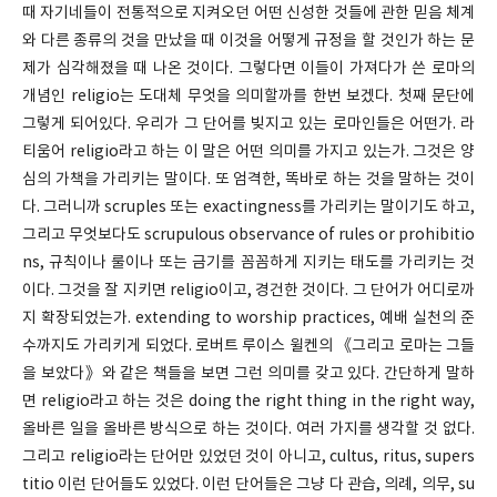
때 자기네들이 전통적으로 지켜오던 어떤 신성한 것들에 관한 믿음 체계
와 다른 종류의 것을 만났을 때 이것을 어떻게 규정을 할 것인가 하는 문
제가 심각해졌을 때 나온 것이다. 그렇다면 이들이 가져다가 쓴 로마의
개념인 religio는 도대체 무엇을 의미할까를 한번 보겠다. 첫째 문단에
그렇게 되어있다. 우리가 그 단어를 빚지고 있는 로마인들은 어떤가. 라
티움어 religio라고 하는 이 말은 어떤 의미를 가지고 있는가. 그것은 양
심의 가책을 가리키는 말이다. 또 엄격한, 똑바로 하는 것을 말하는 것이
다. 그러니까 scruples 또는 exactingness를 가리키는 말이기도 하고,
그리고 무엇보다도 scrupulous observance of rules or prohibitio
ns, 규칙이나 룰이나 또는 금기를 꼼꼼하게 지키는 태도를 가리키는 것
이다. 그것을 잘 지키면 religio이고, 경건한 것이다. 그 단어가 어디로까
지 확장되었는가. extending to worship practices, 예배 실천의 준
수까지도 가리키게 되었다. 로버트 루이스 윌켄의 《그리고 로마는 그들
을 보았다》와 같은 책들을 보면 그런 의미를 갖고 있다. 간단하게 말하
면 religio라고 하는 것은 doing the right thing in the right way,
올바른 일을 올바른 방식으로 하는 것이다. 여러 가지를 생각할 것 없다.
그리고 religio라는 단어만 있었던 것이 아니고, cultus, ritus, supers
titio 이런 단어들도 있었다. 이런 단어들은 그냥 다 관습, 의례, 의무, su