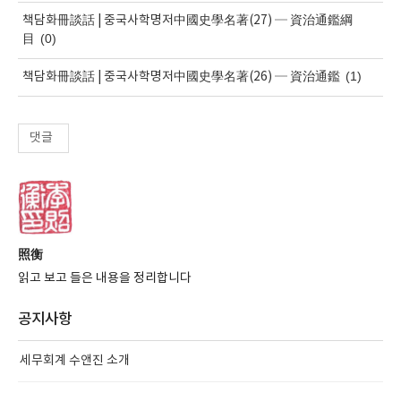
책담화冊談話 | 중국사학명저中國史學名著(27) ─ 資治通鑑綱
(0)
目
(1)
책담화冊談話 | 중국사학명저中國史學名著(26) ─ 資治通鑑
댓글
照衡
읽고 보고 들은 내용을 정리합니다
공지사항
세무회계 수앤진 소개