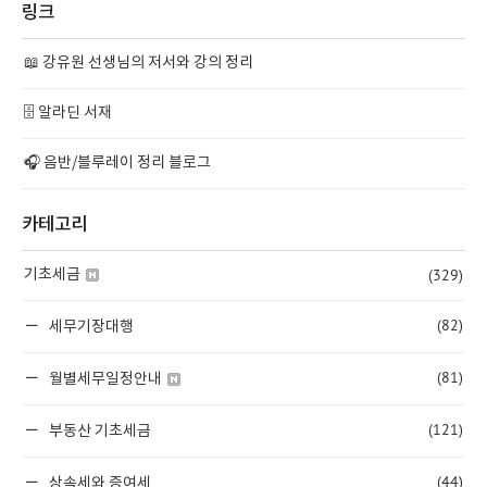
링크
📖 강유원 선생님의 저서와 강의 정리
🗄️ 알라딘 서재
🎧 음반/블루레이 정리 블로그
카테고리
(329)
기초세금
(82)
세무기장대행
(81)
월별세무일정안내
(121)
부동산 기초세금
(44)
상속세와 증여세