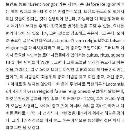
브렌트 농브리Brent Nongbri라는 사람이 쓴 Before Religion이라
는 책이 있다고 하는데 이것은 번역본은 없다. 브렌트 농브리의 책에서
이런 것들이 있다는 것이 설명되어 있는데, 가능하면 이 책을 읽어라 라
고 얘기하기보다는 우리가 한국어로 번역된 것을 구할 수 있는, 요새는
번역이 많이 돼 있으니까, 그런 것들을 참조해도 충분하다고 본다. 오히
려 중요한 글은 락탄티우스Lactantius가 vera religio오하고 falsae r
eligiones를 대비시켰다라고 하는 거 중요한 포인트이다. 그러니까 여
기서 중요한 포인트는 로마 사람들에게 있어서는 cultus, ritus, supers
titio 이런 단어들이 있었다. 그런데 그게 오늘날 우리가 종교라고 하는
것을 가리키는 말로 쓰이기보다는 다양한 종류의 의례 체계를 가리키는
말이고, 이 사람들이 최상위의 종교 개념을 갖고 이런 종교, 저런 종교,
그 아래로 뭘 넣지는 않았다. 그다음에 두 번째로 락탄티우스Lactantiu
s가 4세기에 vera religio와 falsae religiones를 구별해서 말했는데,
이것은 진정한 종교와 거짓 종교로 이해하기가 쉬운데, 그게 아니라 우리
가 오늘날 사용하는 사이비 종교 것이 아니라. 의례를 똑바로 하거나 예
배를 똑바로 드리느냐 안 하느냐 그런 것을 대비하기 위해서 해놓은 것이
다. 그러니까 진정성을 따져 묻고 하는 개념으로 등장했던 것은 아니다
라고 보면 될 것 같다.