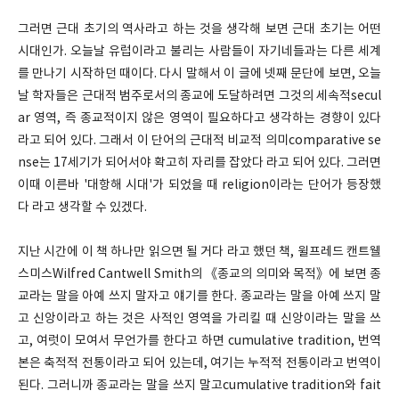
그러면 근대 초기의 역사라고 하는 것을 생각해 보면 근대 초기는 어떤
시대인가. 오늘날 유럽이라고 불리는 사람들이 자기네들과는 다른 세계
를 만나기 시작하던 때이다. 다시 말해서 이 글에 넷째 문단에 보면, 오늘
날 학자들은 근대적 범주로서의 종교에 도달하려면 그것의 세속적secul
ar 영역, 즉 종교적이지 않은 영역이 필요하다고 생각하는 경향이 있다
라고 되어 있다. 그래서 이 단어의 근대적 비교적 의미comparative se
nse는 17세기가 되어서야 확고히 자리를 잡았다 라고 되어 있다. 그러면
이때 이른바 '대항해 시대'가 되었을 때 religion이라는 단어가 등장했
다 라고 생각할 수 있겠다.
지난 시간에 이 책 하나만 읽으면 될 거다 라고 했던 책, 윌프레드 캔트웰
스미스Wilfred Cantwell Smith의 《종교의 의미와 목적》에 보면 종
교라는 말을 아예 쓰지 말자고 얘기를 한다. 종교라는 말을 아예 쓰지 말
고 신앙이라고 하는 것은 사적인 영역을 가리킬 때 신앙이라는 말을 쓰
고, 여럿이 모여서 무언가를 한다고 하면 cumulative tradition, 번역
본은 축적적 전통이라고 되어 있는데, 여기는 누적적 전통이라고 번역이
된다. 그러니까 종교라는 말을 쓰지 말고cumulative tradition와 fait