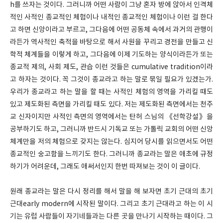
h를 쓰자는 것이다. 그러니까 어떤 사람이 그냥 혼자 방에 앉아서 인격체
적인 사적인 종교적인 체험이나 내적인 종교적인 체험이나 이런 걸 한다
고 하면 신앙이라고 부르고, 그다음에 어떤 공동체 속에서 과거의 관행이
라든가 역사적인 축적을 바탕으로 해서 사원을 꾸리고 경전을 만들고 신
학적 체계들을 이렇게 하고, 그다음에 이제 기도하는 양식이라든가 또는
종교적 제의, 사회 제도, 관습 이런 것들은 cumulative tradition이라
고 하자는 것이다. 꼭 그것이 종교라고 하는 말로 묶일 필요가 있겠는가.
우리가 종교라고 하는 말을 할 때는 사적인 체험의 영역을 가리킬 때도
있고 제도화된 측면을 가리킬 때도 있다. 저는 제도화된 측면에서는 천주
교 신자이지만 사적인 측면의 영역에서는 탄허 스님의 《선학강설》을
공부하기도 하고, 그러니까 반드시 기독교 또는 가톨릭 교회의 어떤 신앙
체계만을 저의 체험으로 갖지는 않는다. 심지어 당시를 읽으면서도 어떤
종교적인 숭고함을 느끼기도 한다. 그러니까 종교라는 말은 애초에 규정
하기가 어려운데, 그래도 애써서인지 한번 따져보는 것이 이 글이다.
원래 종교라는 말은 다시 정리를 해서 말을 해 보자면 초기 근대의 초기
근대early modern에 시작된 말이다. 그리고 초기 근대라고 하는 이 시
기는 유럽 사람들이 자기네들과는 다른 곳을 만나기 시작하는 때이다. 그