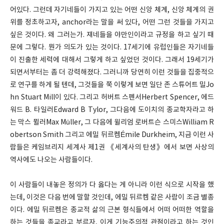
어있다. 그런데 자기네들이 가지고 있는 어떤 신앙 체계, 신앙 체계의 권
위를 정초하고자, anchor라는 말을 써 있다, 어떤 그런 것들을 가지고
싶은 것이다. 왜 그러는가. 쟤네들을 야만인이라고 규정을 하고 싶기 때
문에 그렇다. 뭔가 의도가 있는 것이다. 17세기에 유럽인들은 자기네들
이 진출한 세력에 대해서 그렇게 하고 싶었던 것이다. 그래서 19세기가
되면서부터는 좀 더 강력해졌다. 그러니까 당연히 이런 것들을 집중적으
로 연구를 하게 될 텐데, 그것들을 쭉 이렇게 보면 일단 존 스튜어트 밀Jo
hn Stuart Mill이 있다. 그리고 허버트 스펜서Herbert Spencer, 에드
워드 B. 타일러Edward B Tylor, 그다음에 도이치의 종교학자라고 하
는 막스 뮐러Max Müller, 그 다음에 윌리엄 로버트슨 스미스William R
obertson Smith 그리고 에밀 뒤르켐Émile Durkheim, 지금 이런 사
람들은 케임브리지 세계사 제1권 《세계사의 탄생》에서 보면 사상의
역사에도 나오는 사람들이다.
이 사람들이 내놓은 정의가 다 옳다는 게 아니라 이런 식으로 시작을 했
는데, 이것은 다음 번에 말할 것인데, 에밀 뒤르켐 같은 사람이 조금 별종
이다. 에밀 뒤르켐은 종교적 삶의 근본 형식들에서 어떠 어떠한 역할을
하는 것들을 종교라고 부르자, 이게 기능주의적 관점이라고 하는 것인