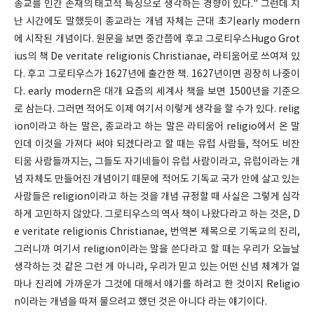
종교를 인간 존재의 태고적 특징으로 생각하는 경향이 있다." 그런데 지
난 시간에도 말했듯이 종교라는 개념 자체는 근대 초기early modern
에 시작된 개념이다. 원문을 보면 중간쯤에 후고 그로티우스Hugo Grot
ius의 책 De veritate religionis Christianae, 라티움어로 쓰여져 있
다. 후고 그로티우스가 1627년에 출간한 책. 1627년이면 굉장히 나중이
다. early modern은 대개 요즘의 세계사 책을 보면 1500년을 기준으
로 삼는다. 그러면 적어도 이제 여기서 이렇게 생각을 할 수가 있다. relig
ion이라고 하는 말은, 종교라고 하는 말은 라티움어 religio에서 온 말
인데 이것을 가져다 써야 되겠다라고 할 때는 유럽 사람들, 적어도 비잔
티움 사람들까지는, 그들도 자기네들이 유럽 사람이라고, 유럽이라는 개
념 자체도 만들어진 개념이기 때문에 적어도 기독교 국가 안에 살고 있는
사람들은 religion이라고 하는 것을 개념 규정할 때 사실은 그렇게 심각
하게 고민하지 않았다. 그로티우스의 역사 책이 나왔다라고 하는 것은, D
e veritate religionis Christianae, 번역본 제목으로 기독교의 진리,
그러니까 여기서 religion이라는 말을 쓴다라고 할 때는 우리가 오늘날
생각하는 것 같은 그런 게 아니라, 우리가 믿고 있는 어떤 신념 체계가 얼
마나 진리에 가까운가 그것에 대해서 얘기를 하려고 한 것이지 Religio
n이라는 개념을 따져 물으려고 했던 것은 아니다 라는 얘기이다.