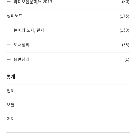
(80)
라디오인문학外 2013
(175)
정리노트
(139)
논어와 노자, 관자
(35)
도서정리
(1)
음반정리
통계
전체 :
오늘 :
어제 :