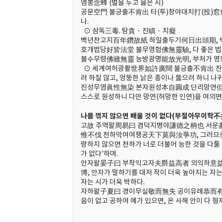
염봉念蜂 (벌을 두고 읊은 시)
공문空門 불긍출不肯出 타(투)창야대치打(投)窓也
나.
⊙ 삼독三毒. 탐貪 · 진瞋 · 치癡
백년찬고지百年鑽故紙 하일출두기何日出頭期, 백 
호개법당好皆法堂 불무영험佛無靈驗, 다 좋은 법
불수무령佛雖無靈 능방광명能放光明, 부처가 영험
⊙ 세계여허광활世界如許廣闊 불긍출不肯出 찬타
려 하질 않고, 엉뚱한 낡은 종이나 뚫으려 하니 나
진성무염眞性無染 본자원성本自圓成 단리망연但離
스스로 원성하니 다만 망연(허망한 인연)을 여의면
나를 꺾지 않으면 배울 것이 없다(부절아무이학
고故 주역왈周易曰 겸덕지병야謙德之柄也 서운
惟不伐 천하막여여쟁공天下莫與汝爭功, 그러므로 주
랑하지 않으면 천하가 너로 더불어 능한 것을 다툴 
가 없다'하며.
안자왈晏子曰 부작익고자夫爵益高者 의익하意益
博, 안자가 말하기를 대저 작이 더욱 높아지는 자는 
자는 시가 더욱 박하다.
자하왈子夏曰 경이무실敬而無失 공이유례恭而有禮
음이 없고 공하여 예가 있으면, 온 사해 안이 다 