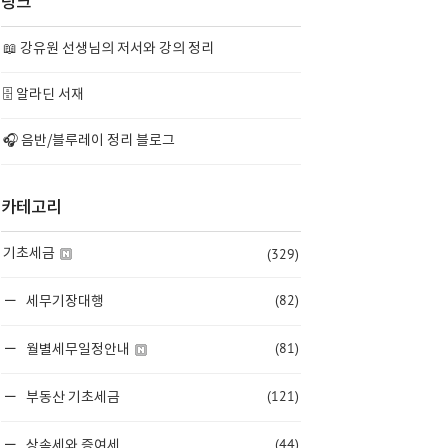
링크
📖 강유원 선생님의 저서와 강의 정리
🗄️ 알라딘 서재
🎧 음반/블루레이 정리 블로그
카테고리
(329)
기초세금
(82)
세무기장대행
(81)
월별세무일정안내
(121)
부동산 기초세금
(44)
상속세와 증여세