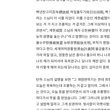
동시성이라고 생각을 하면 되고, 치癡는 탐과 진이 동
백년찬고지百年鑽故紙 하일출두기何日出頭期, 백 년을
라는 스님이 이 시를 지었다. 이를 스승인 계현戒賢
보는 거 가 지고 조롱하는 거 같거든. 그래 이상하다
르면서", 계현戒賢 스님과 제자 신찬神贊이 주고받은
능히 광명을 놓는구나"라고 말했다는 것이다. 호개
불수무령佛雖無靈 능방광명能放光明, 부처가 영험은 
하다고 한다. 세계여허광활世界如許廣闊 불긍출不
가려 하질 않고, 엉뚱한 낡은 종이나 뚫으려 하니 나
나귀 해가 되어서야 득하겠구나. 당나귀 해란 없다. 
야 이렇게 해야 되는데 당나귀는 없다. 십이간지 중에
탄허 스님의 설명을 보면 "그 괘씸면하기는 한데 희한
오늘은 목욕하는데 조롱하는 거 같고 말이여. 그래서 목
는 것이고, 오늘 등을 문지르면서 네가 나를 조롱했으
하다가서 뜻을 좀 얻었습니다. 그래? 그러니까 상경하
고 설법해 달라고. 그게 상경하야. 윗사람이 아랫사람을