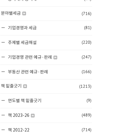
(716)
분야별세금
(81)
기업경영과 세금
(220)
주제별 세금해설
(247)
기업경영 관련 예규·판례
(166)
부동산 관련 예규·판례
(1213)
책 밑줄긋기
(9)
연도별 책 밑줄긋기
(489)
책 2023-26
(714)
책 2012-22