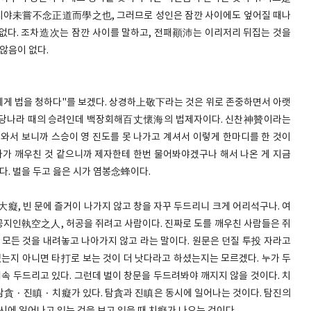
야未嘗不念正道而學之也, 그러므로 성인은 잠깐 사이에도 엎어질 때나
없다. 조차造次는 잠깐 사이를 말하고, 전패顚沛는 이리저리 뒤집는 것을
 않음이 없다.
게 법을 청하다"를 보겠다. 상경하上敬下라는 것은 위로 존중하면서 아랫
 당나라 때의 승려인데 백장회해百丈懷海의 법제자이다. 신찬神贊이라는
 와서 보니까 스승이 영 진도를 못 나가고 계셔서 이렇게 한마디를 한 것이
제자가 깨우친 것 같으니까 제자한테 한번 물어봐야겠구나 해서 나온 게 지금
다. 벌을 두고 읊은 시가 염봉念蜂이다.
, 빈 문에 즐거이 나가지 않고 창을 자꾸 두드리니 크게 어리석구나. 여
집공지인執空之人, 허공을 쥐려고 사람이다. 진짜로 도를 깨우친 사람들은 쥐
 모든 것을 내려놓고 나아가지 않고 라는 말이다. 원문은 던질 투投 자라고
셨는지 아니면 타打로 보는 것이 더 낫다라고 하셨는지는 모르겠다. 누가 두
계속 두드리고 있다. 그런데 벌이 창문을 두드려봐야 깨지지 않을 것이다. 치
貪 · 진瞋 · 치癡가 있다. 탐貪과 진瞋은 동시에 일어나는 것이다. 탐진의