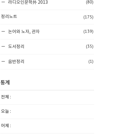
(80)
라디오인문학外 2013
(175)
정리노트
(139)
논어와 노자, 관자
(35)
도서정리
(1)
음반정리
통계
전체 :
오늘 :
어제 :