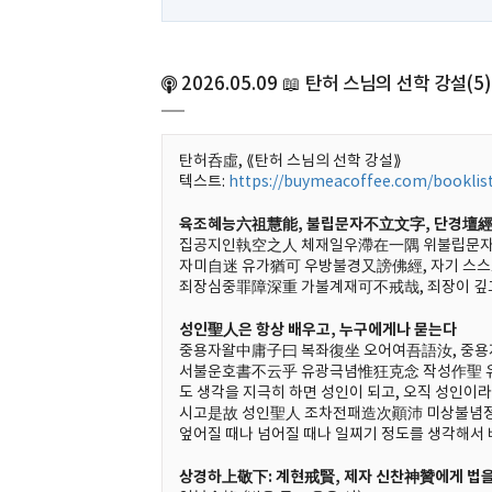
2026.05.09 📖 탄허 스님의 선학 강설(5
탄허呑虛, ⟪탄허 스님의 선학 강설⟫
텍스트:
https://buymeacoffee.com/booklis
육조혜능六祖慧能, 불립문자不立文字, 단경壇
집공지인執空之人 체재일우滯在一隅 위불립문자謂不
자미自迷 유가猶可 우방불경又謗佛經, 자기 스스로
죄장심중罪障深重 가불계재可不戒哉, 죄장이 깊고
성인聖人은 항상 배우고, 누구에게나 묻는다
중용자왈中庸子曰 복좌復坐 오어여吾語汝, 중용자가
서불운호書不云乎 유광극념惟狂克念 작성作聖 유성
도 생각을 지극히 하면 성인이 되고, 오직 성인이
시고是故 성인聖人 조차전패造次顚沛 미상불념
엎어질 때나 넘어질 때나 일찌기 정도를 생각해서 
상경하上敬下: 계현戒賢, 제자 신찬神贊에게 법을