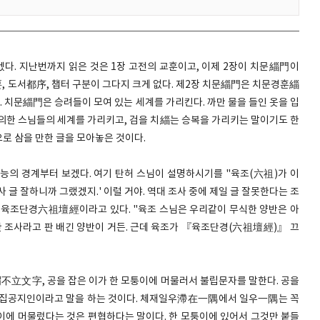
다. 지난번까지 읽은 것은 1장 고전의 교훈이고, 이제 2장이 치문緇門이
, 도서都序, 챕터 구분이 그다지 크게 없다. 제2장 치문緇門은 치문경훈緇
 치문緇門은 승려들이 모여 있는 세계를 가리킨다. 까만 물을 들인 옷을 입
의한 스님들의 세계를 가리키고, 검을 치緇는 승복을 가리키는 말이기도 한
로 삼을 만한 글을 모아놓은 것이다.
의 경계부터 보겠다. 여기 탄허 스님이 설명하시기를 "육조(六祖)가 이
사 글 잘하니까 그랬겠지.' 이럴 거야. 역대 조사 중에 제일 글 잘못한다는 조
 게 육조단경六祖壇經이라고 있다. "육조 스님은 우리같이 무식한 양반은 아
한 조사라고 판 배긴 양반이 거든. 근데 육조가 『육조단경(六祖壇經)』 끄
文字, 공을 잡은 이가 한 모퉁이에 머물러서 불립문자를 말한다. 공을
을 집공지인이라고 말을 하는 것이다. 체재일우滯在一隅에서 일우一隅는 꼭
이에 머물렀다는 것은 편협하다는 말이다. 한 모퉁이에 있어서 그것만 붙들