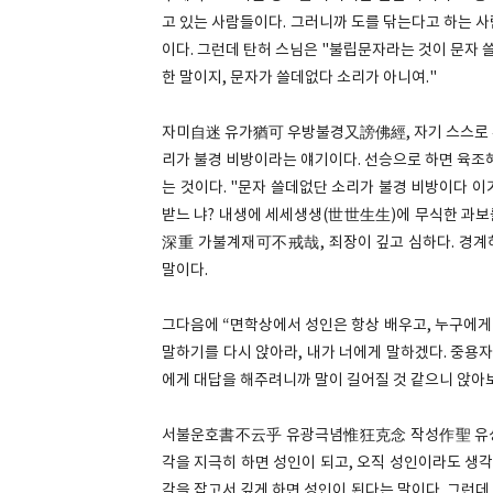
고 있는 사람들이다. 그러니까 도를 닦는다고 하는 
이다. 그런데 탄허 스님은 "불립문자라는 것이 문자 
한 말이지, 문자가 쓸데없다 소리가 아니여."
자미自迷 유가猶可 우방불경又謗佛經, 자기 스스로 혼
리가 불경 비방이라는 얘기이다. 선승으로 하면 육조혜
는 것이다. "문자 쓸데없단 소리가 불경 비방이다 
받느 냐? 내생에 세세생생(世世生生)에 무식한 과보
深重 가불계재可不戒哉, 죄장이 깊고 심하다. 경계하
말이다.
그다음에 “면학상에서 성인은 항상 배우고, 누구에
말하기를 다시 앉아라, 내가 너에게 말하겠다. 중용자
에게 대답을 해주려니까 말이 길어질 것 같으니 앉아보
서불운호書不云乎 유광극념惟狂克念 작성作聖 유성망
각을 지극히 하면 성인이 되고, 오직 성인이라도 생각
각을 잡고서 깊게 하면 성인이 된다는 말이다. 그런