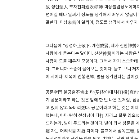
故 성인聖人 조차전패造次顚沛 미상불념정도이학지
넘어질 때나 일찌기 정도를 생각해서 배우지 않음이 
말한다. 미상未嘗이 일찍이, 정도를 생각해서 배우지
그다음에 "상경하上敬下: 계현戒賢, 제자 신찬神贊에
사람에게 묻는다는 말이다. 신찬神贊이라는 사람은
사람이 도를 깨우친 모양이다. 그래서 자기 스승한테
다. 그러니까 스승이 물어보는 것이다. 듣고 보니 
이 시이다. 제목이 염봉念蜂, 벌을 생각한다는 말이겠
공문空門 불긍출不肯出 타(투)창야대치打(投)窓也大癡
기 공문이라고 하는 것은 앞에 한 번 나온 것처럼, 
고 있지 않고 놔버리겠다. 공문이라고 하는 것은 이제
했는데, 아마 탄허 선생님이 타打 자라고 잘못 읽으
드리는가, 벌이 두드리는 것이다. 벌이 와서 창문을 
癡 자는 어리석을 치癡 자이다. 불교에서 삼독三毒, 탐