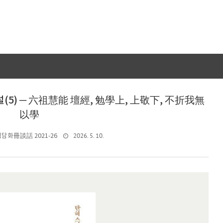
설(5) ─ 六祖慧能 壇經, 勉學上, 上敬下, 不折我無
以學
2026. 5. 10.
책담화冊談話 2021-26