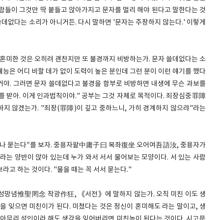
사람들이 그것만 딱 붙들고 앉아가지고 문자를 멀리 해야 된다고 말한다는 것
쓸데없다는 소리가 아니거든. 다시 말하면 '문자는 주장하지 않는다.' 이렇게
미한 것은 오히려 괜찬지만 또 불경까지 비방하는가. 문자 쓸데없다는 소
능은 어디 비할 데가 없이 도력이 높은 분인데 그런 분이 이런 얘기를 했다
이거야. 그러면 문자 쓸데없다고 불경을 함부로 비방하면 내생에 무슨 과보를
를 받아. 이게 인과법칙이야." 공부는 그것 자체로 목적이다. 죄장심중罪障
지 않겠는가. "죄장(罪障)이 깊고 중하느니, 가히 경계하지 않으랴"라는
게나 묻는다”를 보자. 중용자왈中庸子曰 복좌復坐 오어여吾語汝, 중용자가
라는 양반이 앉아 있는데 누가 와서 서서 물어보는 모양이다. 서 있는 사람
라고 하는 것이다. "물을 때는 꼭 서서 묻는다."
념惟聖罔念 작광作狂, 《서전》에 말하지 않는가. 오직 미친 이도 생
을 잊으면 미친이가 된다. 미쳤다는 것은 정신이 혼미해도 라는 말이고, 생
데 아무리 성인이라 해도 생각을 잊어버리면 미친놈이 된다는 것이다. 시고是