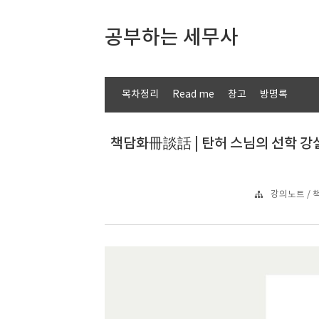
공부하는 세무사
목차정리
Read me
창고
방명록
책담화冊談話 | 탄허 스님의 선학 강
강의노트 / 