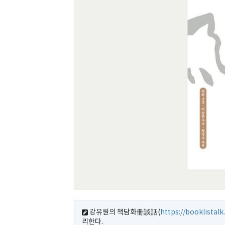
강유원의 책담화冊談話(
https://booklistal
리한다.