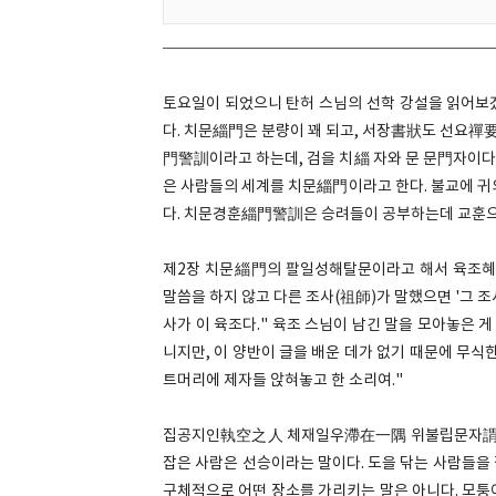
토요일이 되었으니 탄허 스님의 선학 강설을 읽어보겠
다. 치문緇門은 분량이 꽤 되고, 서장書狀도 선요禪要
門警訓이라고 하는데, 검을 치緇 자와 문 문門자이다.
은 사람들의 세계를 치문緇門이라고 한다. 불교에 귀
다. 치문경훈緇門警訓은 승려들이 공부하는데 교훈으
제2장 치문緇門의 팔일성해탈문이라고 해서 육조혜능
말씀을 하지 않고 다른 조사(祖師)가 말했으면 '그 조
사가 이 육조다." 육조 스님이 남긴 말을 모아놓은
니지만, 이 양반이 글을 배운 데가 없기 때문에 무식
트머리에 제자들 앉혀놓고 한 소리여."
집공지인執空之人 체재일우滯在一隅 위불립문자謂不立
잡은 사람은 선승이라는 말이다. 도을 닦는 사람들
구체적으로 어떤 장소를 가리키는 말은 아니다. 모퉁