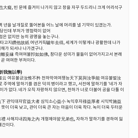
大癡, 빈 문에 즐거이 나가지 않고 창을 자꾸 두드리니 크게 어리석구
년을 날개질로 뚫어본들 어느 날에 머리를 낼 기약이 있겠는가.
당인데 부처가 영험력이 없어
은 없지만 능히 광명을 놓는구나.
고지鑽他故紙 여년거득驢年去得, 세계가 이렇게나 광활한데 나가
귀해가 되서나 나가겠구나.
妄緣 즉여여불卽如如佛, 참다운 성미가 물듦이 없어가지고서 본래
 곧 여여한 부처이다.
不折我無以學)
書云 여유불긍汝惟不矜 천하막여여쟁능天下莫與汝爭能 여유불벌汝
역에 말하기를 겸은 덕의 병이라고 했고, 서전에 말하기를 '네가 자
이가 없다. 네가 오직 자랑하지 않으면, 천하가 너로 더불어 공을 다툴 이
下 관익대자官益大者 심익소心益小 녹익후자祿益厚者 시익박施益
뜻이 더욱 낮고, 관이 더욱 큰 자는 마음이 더욱 작다. 녹이 더욱 두터운
 사해지내四海之內 개형제야皆兄弟也, 자하가 말하기를 경하여 잃
형제간이다.