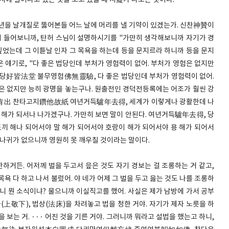
시에 일어나고 있는 것을 보고 있을 때 치癡가 나오는 것이다.
 날개질로 뚫어본들 어느 날에 머리를 낼 기약이 있겠는가. 신찬神贊이
이 들어보니까, 탄허 스님이 설명하시기를 "가만히 생각해보니까 자기가 경
 싶었는데 그 이튿날 인자 그 목욕을 하는데 등을 문지르라 하니까 등을 문지
 얘기로, "다 좋은 법당인데 부처가 영험력이 없어. 부처가 영험은 없지만
법당好皆法堂 불무영험佛無靈驗, 다 좋은 법당인데 부처가 영험력이 없어.
없지만 능히 광명을 놓는구나. 원출전인 경덕전등록에는 어조가 훨씬 강
肯出 찬타고지鑽他故紙 여년거득驢年去得, 세계가 이렇게나 광활한데 나
귀해가 되서나 나가겠구나. 가만히 보면 말이 안된다. 여년거득驢年去得, 당
토끼 해나 되어서야 말 해가 되어서야 호랑이 해가 되어서야 용 해가 되어서
 나귀가 없으니까 영원히 못 깨우칠 것이라는 말이다.
하거든. 어저께 벌을 두고서 읖은 것도 자기 경보는 걸 조롱하는 거 같고,
욕 다 하고 나서 불렀어. 야 네가 어제 그 벌을 두고 읊는 것도 나를 조롱하
니 뭔 소식이냐? 물으니까 이실직고를 했어. 사실은 제가 남방에 가서 공부
(上敬下), 법상(法床)을 차려놓고 법을 청한 거야. 자기가 제자 노릇을 하
 보는 거. ··· 어진 것을 기른 거야. 그러니까 뭐라고 설법을 했는고 하니,