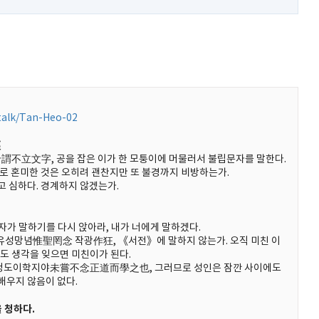
)
talk/Tan-Heo-02
經
立文字, 공을 잡은 이가 한 모퉁이에 머물러서 불립문자를 말한다.
 혼미한 것은 오히려 괜찬지만 또 불경까지 비방하는가.
 심하다. 경계하지 않겠는가.
 말하기를 다시 앉아라, 내가 너에게 말하겠다.
망념惟聖罔念 작광作狂, 《서전》에 말하지 않는가. 오직 미친 이
라도 생각을 잊으면 미친이가 된다.
정도이학지야未嘗不念正道而學之也, 그러므로 성인은 잠깐 사이에도
배우지 않음이 없다.
 청하다.