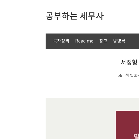
공부하는 세무사
목차정리
Read me
창고
방명록
서정형 
책 밑줄긋