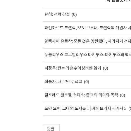
'
책 밑줄긋기
(0)
탄허: 선학 강설
라인하르트 코젤렉, 오토 브루너: 코젤렉의 개념사 사전
알렉세이 유르착: 모든 것은 영원했다, 사라지기 전
푸블리우스 코르넬리우스 타키투스: 타키투스의 역
(0)
서정욱: 칸트의 순수이성비판 읽기
(0)
최승자: 내 무덤 푸르고
(0)
윌프레드 캔트웰 스미스: 종교의 의미와 목적
(
노먼 요피: 고대의 도시들 1 | 케임브리지 세계사 5
댓글