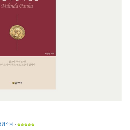
서정형 역해
-