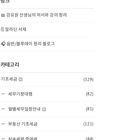
링크
📖 강유원 선생님의 저서와 강의 정리
🗄️ 알라딘 서재
🎧 음반/블루레이 정리 블로그
카테고리
(329)
기초세금
(82)
세무기장대행
(81)
월별세무일정안내
(121)
부동산 기초세금
(44)
상속세와 증여세