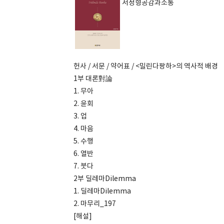
서정형공감과소통
헌사 / 서문 / 약어표 / <밀린다팡하>의 역사적 배경
1부 대론對論
1. 무아
2. 윤회
3. 업
4. 마음
5. 수행
6. 열반
7. 붓다
2부 딜레마Dilemma
1. 딜레마Dilemma
2. 마무리_197
[해설]