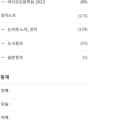
(80)
라디오인문학外 2013
(175)
정리노트
(139)
논어와 노자, 관자
(35)
도서정리
(1)
음반정리
통계
전체 :
오늘 :
어제 :