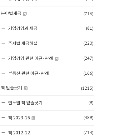
(716)
분야별세금
(81)
기업경영과 세금
(220)
주제별 세금해설
(247)
기업경영 관련 예규·판례
(166)
부동산 관련 예규·판례
(1213)
책 밑줄긋기
(9)
연도별 책 밑줄긋기
(489)
책 2023-26
(714)
책 2012-22