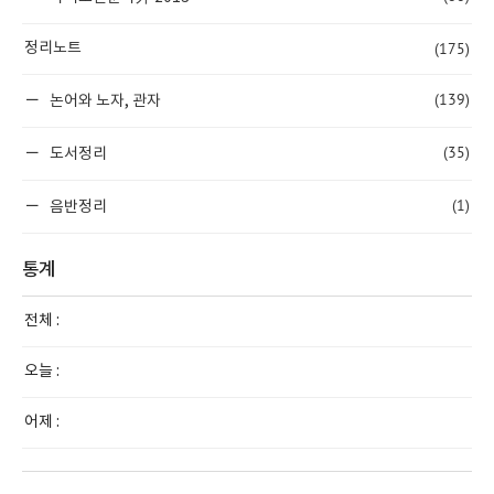
(175)
정리노트
(139)
논어와 노자, 관자
(35)
도서정리
(1)
음반정리
통계
전체 :
오늘 :
어제 :