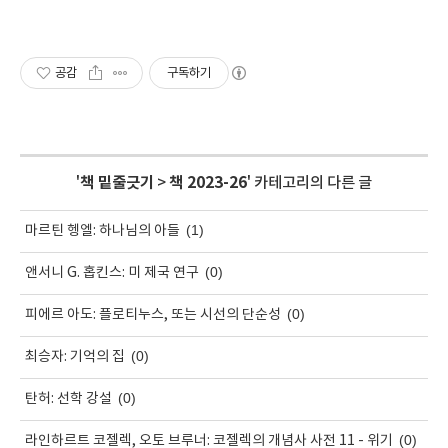
공감
구독하기
'
책 밑줄긋기
>
책 2023-26
' 카테고리의 다른 글
(1)
마르틴 헹엘: 하나님의 아들
(0)
앤서니 G. 홉킨스: 미 제국 연구
(0)
피에르 아도: 플로티누스, 또는 시선의 단순성
(0)
최승자: 기억의 집
(0)
탄허: 선학 강설
(0)
라인하르트 코젤렉, 오토 브루너: 코젤렉의 개념사 사전 11 - 위기