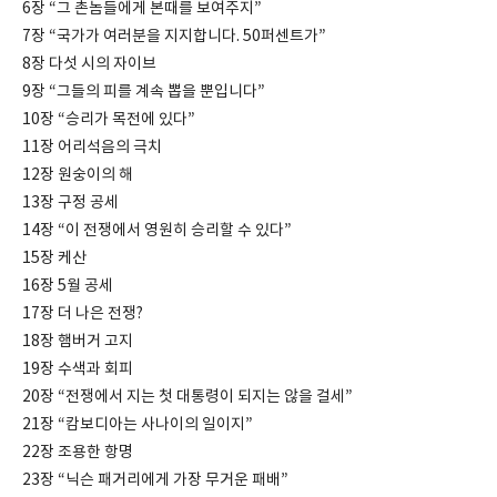
6장 “그 촌놈들에게 본때를 보여주지”
7장 “국가가 여러분을 지지합니다. 50퍼센트가”
8장 다섯 시의 자이브
9장 “그들의 피를 계속 뽑을 뿐입니다”
10장 “승리가 목전에 있다”
11장 어리석음의 극치
12장 원숭이의 해
13장 구정 공세
14장 “이 전쟁에서 영원히 승리할 수 있다”
15장 케산
16장 5월 공세
17장 더 나은 전쟁?
18장 햄버거 고지
19장 수색과 회피
20장 “전쟁에서 지는 첫 대통령이 되지는 않을 걸세”
21장 “캄보디아는 사나이의 일이지”
22장 조용한 항명
23장 “닉슨 패거리에게 가장 무거운 패배”