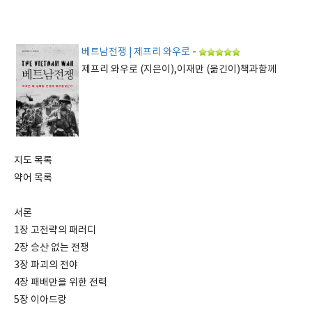
베트남전쟁 | 제프리 와우로
-
제프리 와우로 (지은이),이재만 (옮긴이)책과함께
지도 목록
약어 목록
서론
1장 고전략의 패러디
2장 승산 없는 전쟁
3장 파괴의 전야
4장 패배만을 위한 전력
5장 이아드랑