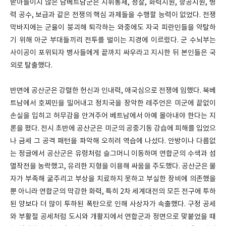
받아들이지 않은 남베트남군은 지휘통제, 정찰, 화력지원, 항공지원, 병
력 공수, 보급과 같은 전쟁의 핵심 과제들을 수행할 능력이 없었다. 전쟁
막바지에는 군율이 붕괴해 퇴각하는 와중에도 자국 피란민들을 약탈하
기 위해 아군 부대들끼리 전투를 벌이는 지경에 이르렀다. 군 수뇌부는
사이공이 포위되자 병사들에게 끝까지 싸우라고 지시한 뒤 본인들은 국
외로 탈출했다.
반면에 공산군은 강렬한 헌신과 인내력, 애국심으로 전쟁에 임했다. 북베
트남에서 호찌민을 밀어내고 정치국을 장악한 레주언은 미군에 끝없이
손실을 입히고 허무감을 안겨주어 베트남에서 아예 몰아내야 한다는 지
론을 폈다. 전시 초반에 공산군은 미군의 공중기동 강습에 피해를 입었으
나 금세 그 공격 패턴을 파악해 오히려 역습에 나섰다. 안방이나 다름없
는 정글에서 공산군은 유령처럼 슬그머니 이동하며 연합군의 수색과 섬
멸작전을 농락했고, 유리한 지형을 이용해 싸움을 주도했다. 공산군은 물
자가 부족해 굶주리고 부상을 치료하지 못하고 부실한 장비에 의존했을
뿐 아니라 연합군의 막강한 화력, 특히 2차 세계대전의 모든 전구에 투하
된 양보다 더 많이 투하된 폭탄으로 인해 사상자가 속출했다. 구정 공세
와 부활절 공세처럼 도시와 개활지에서 연합군과 정면으로 맞붙었을 때