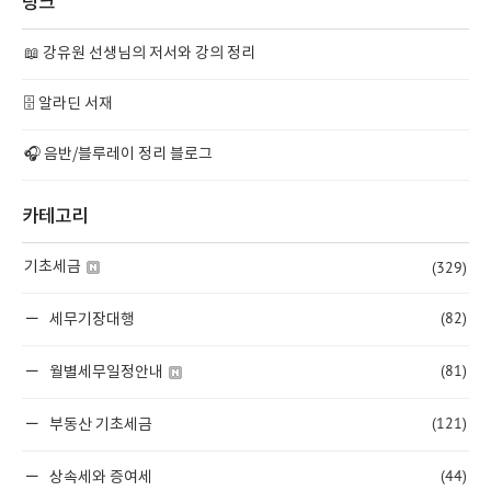
링크
📖 강유원 선생님의 저서와 강의 정리
🗄️ 알라딘 서재
🎧 음반/블루레이 정리 블로그
카테고리
(329)
기초세금
(82)
세무기장대행
(81)
월별세무일정안내
(121)
부동산 기초세금
(44)
상속세와 증여세