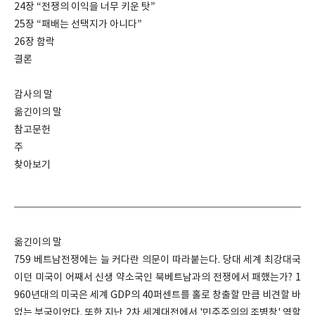
24장 “전쟁의 이익을 너무 키운 탓”
25장 “패배는 선택지가 아니다”
26장 함락
결론
감사의 말
옮긴이의 말
참고문헌
주
찾아보기
옮긴이의 말
759 베트남전쟁에는 늘 커다란 의문이 따라붙는다. 당대 세계 최강대국
이던 미국이 어째서 신생 약소국인 북베트남과의 전쟁에서 패했는가? 1
960년대의 미국은 세계 GDP의 40퍼센트를 홀로 창출할 만큼 비견할 바
없는 부국이었다. 또한 지난 2차 세계대전에서 '민주주의의 조병창' 역할