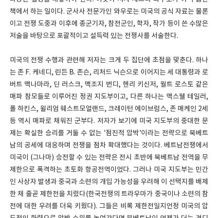
책에서 하는 일이다. 군사사 전문가인 와우로는 미국의 공식 자료는 물론
이고 전쟁 도중과 이후에 종군기자, 참전군인, 학자, 작가 등이 쓴 수많은
저술을 바탕으로 포괄적이고 설득력 있는 전쟁사를 서술한다.
미국의 전쟁 수행과 관련해 저자는 크게 두 집단에 초점을 맞춘다. 하나
는 존 F. 케네디, 린든 B. 존슨, 리처드 닉슨으로 이어지는 세 대통령과 로
버트 맥나마라, 딘 러스크, 맥조지 번디, 헨리 키신저, 월트 로스토 같은
매파 참모들로 이루어진 정권 지도부이고, 다른 하나는 맥스웰 테일러,
폴 하킨스, 윌리엄 웨스트모얼랜드, 크레이턴 에이브럼스, 존 매케인 2세
등 역시 매파로 채워진 군부다. 저자가 보기에 미국 지도부의 중대한 문
제는 확실한 승리를 거둘 수 없는 '점진적 압박'이라는 전략으로 북베트
남의 공세에 대응하며 전쟁을 점차 확대했다는 것이다. 베트남전쟁에서
미국이 (그나마) 승전할 수 있는 전략은 전시 초반에 북베트남 전역을 무
제한으로 폭격하는 초토화 항공전역이었다. 그러나 미국 지도부는 민간
인 사상자 발생과 중국과 소련의 개입 가능성을 우려해 이 선택지를 배제
한 채 줄곧 제한전을 치렀다(한국전쟁의 트라우마가 중국이나 소련의 참
전에 대한 우려를 더욱 키웠다). 그들은 비록 제한전일지언정 미국의 압