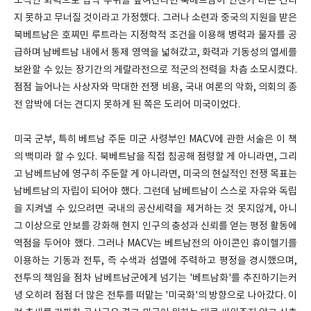
도적인 화력으로 압박 수위를 높여간다면 북베트남이 언젠가 더는 견디
지 못하고 무너질 것이라고 가정했다. 그러나 소련과 중국의 지원을 받은
북베트남은 호찌민 루트라는 지정학적 조건을 이용해 병력과 물자를 공
급하며 남베트남 내에서 통제 영역을 넓혀갔고, 화력과 기동성의 열세를
보완할 수 있는 장기간의 게랄라전으로 적군의 전력을 차츰 소모시켰다.
점점 늘어나는 사상자와 막대한 전쟁 비용, 국내 여론의 악화, 의회의 종
전 압박에 더는 견디지 못하게 된 쪽은 도리어 미국이었다.
미국 군부, 특히 베트남 주둔 미군 사령부인 MACV에 관한 서술은 이 책
의 백미라 할 수 있다. 북베트남을 직접 침공해 점령할 게 아니라면, 그리
고 남베트남에 영구히 주둔할 게 아니라면, 미국의 현실적인 전쟁 목표는
남베트남의 자립이 되어야 했다. 그런데 남베트남이 스스로 자유와 독립
을 지켜낼 수 있으려면 국내의 공산세력을 제거하는 것 못지않게, 아니
그 이상으로 안보를 강화해 현지 인구의 충성과 신뢰를 얻는 평정 활동에
역점을 두어야 했다. 그러나 MACV는 베트남전의 아이콘인 휴이헬기를
이용하는 기동과 전투, 즉 수색과 섬멸에 주력하고 평정을 경시했으며,
전투의 책임을 점차 남베트남군에게 넘기는 '베트남화'를 추진하기는커
녕 오히려 점점 더 많은 전투를 떠맡는 '미국화'의 방향으로 나아갔다. 이