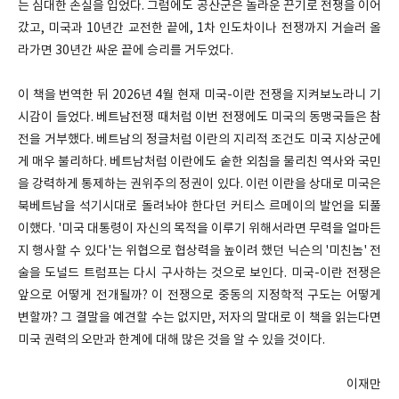
는 심대한 손실을 입었다. 그럼에도 공산군은 놀라운 끈기로 전쟁을 이어
갔고, 미국과 10년간 교전한 끝에, 1차 인도차이나 전쟁까지 거슬러 올
라가면 30년간 싸운 끝에 승리를 거두었다.
이 책을 번역한 뒤 2026년 4월 현재 미국-이란 전쟁을 지켜보노라니 기
시감이 들었다. 베트남전쟁 때처럼 이번 전쟁에도 미국의 동맹국들은 참
전을 거부했다. 베트남의 정글처럼 이란의 지리적 조건도 미국 지상군에
게 매우 불리하다. 베트남처럼 이란에도 숱한 외침을 물리친 역사와 국민
을 강력하게 통제하는 권위주의 정권이 있다. 이런 이란을 상대로 미국은
북베트남을 석기시대로 돌려놔야 한다던 커티스 르메이의 발언을 되풀
이했다. '미국 대통령이 자신의 목적을 이루기 위해서라면 무력을 얼마든
지 행사할 수 있다'는 위협으로 협상력을 높이려 했던 닉슨의 '미친놈' 전
술을 도널드 트럼프는 다시 구사하는 것으로 보인다. 미국-이란 전쟁은
앞으로 어떻게 전개될까? 이 전쟁으로 중동의 지정학적 구도는 어떻게
변할까? 그 결말을 예견할 수는 없지만, 저자의 말대로 이 책을 읽는다면
미국 권력의 오만과 한계에 대해 많은 것을 알 수 있을 것이다.
이재만