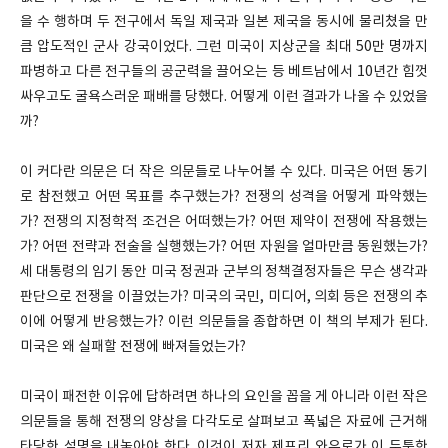
을 수 행하며 두 전구에서 독일 제국과 일본 제국을 동시에 물리쳤을 만
큼 압도적인 군사 강국이었다. 그런 미국이 지상군을 최대 50만 명까지
파병하고 다른 전구들의 공군력을 끌어오는 등 베트남에서 10년간 힘껏
싸우고도 굴욕스러운 패배를 당했다. 어떻게 이런 결과가 나올 수 있었을
까?
이 커다란 의문은 더 작은 의문들로 나누어볼 수 있다. 미국은 어떤 동기
로 참전했고 어떤 목표를 추구했는가? 전쟁의 성격을 어떻게 파악했는
가? 전쟁의 지정학적 조건은 어떠했는가? 어떤 제약이 전쟁에 작용했는
가? 어떤 전략과 전술을 실행했는가? 어떤 자원을 얼마만큼 동원했는가?
세 대통령의 임기 동안 미국 정권과 군부의 정책결정자들은 무슨 생각과
판단으로 전쟁을 이끌었는가? 미국의 국민, 미디어, 의회 등은 전쟁의 추
이에 어떻게 반응했는가? 이런 의문들을 종합하면 이 책의 부제가 된다.
미국은 왜 실패할 전쟁에 빠져들었는가?
미국이 패전한 이유에 답하려면 하나의 요인을 꼽을 게 아니라 이런 작은
의문들을 통해 전쟁의 양상을 다각도로 살펴보고 폭넓은 자료에 근거해
타당한 설명을 내놓아야 한다. 이것이 저자 제프리 와우로가 이 두툼한