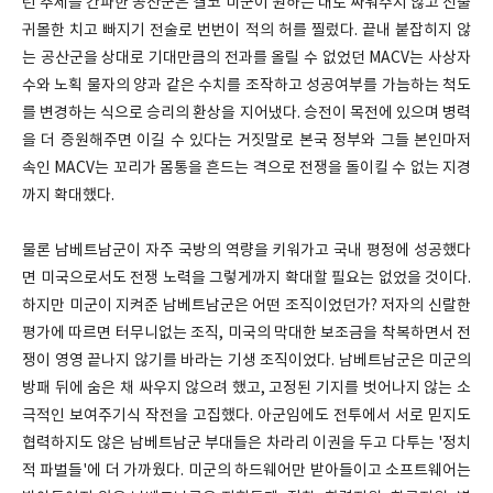
런 추세를 간파한 공산군은 결코 미군이 원하는 대로 싸워주지 않고 신출
귀몰한 치고 빠지기 전술로 번번이 적의 허를 찔렀다. 끝내 붙잡히지 않
는 공산군을 상대로 기대만큼의 전과를 올릴 수 없었던 MACV는 사상자
수와 노획 물자의 양과 같은 수치를 조작하고 성공여부를 가늠하는 척도
를 변경하는 식으로 승리의 환상을 지어냈다. 승전이 목전에 있으며 병력
을 더 증원해주면 이길 수 있다는 거짓말로 본국 정부와 그들 본인마저
속인 MACV는 꼬리가 몸통을 흔드는 격으로 전쟁을 돌이킬 수 없는 지경
까지 확대했다.
물론 남베트남군이 자주 국방의 역량을 키워가고 국내 평정에 성공했다
면 미국으로서도 전쟁 노력을 그렇게까지 확대할 필요는 없었을 것이다.
하지만 미군이 지켜준 남베트남군은 어떤 조직이었던가? 저자의 신랄한
평가에 따르면 터무니없는 조직, 미국의 막대한 보조금을 착복하면서 전
쟁이 영영 끝나지 않기를 바라는 기생 조직이었다. 남베트남군은 미군의
방패 뒤에 숨은 채 싸우지 않으려 했고, 고정된 기지를 벗어나지 않는 소
극적인 보여주기식 작전을 고집했다. 아군임에도 전투에서 서로 믿지도
협력하지도 않은 남베트남군 부대들은 차라리 이권을 두고 다투는 '정치
적 파벌들'에 더 가까웠다. 미군의 하드웨어만 받아들이고 소프트웨어는