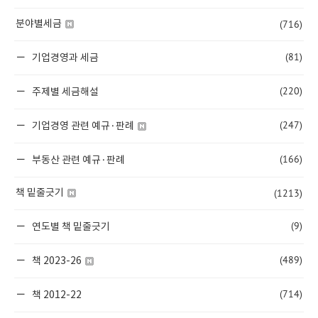
(716)
분야별세금
(81)
기업경영과 세금
(220)
주제별 세금해설
(247)
기업경영 관련 예규·판례
(166)
부동산 관련 예규·판례
(1213)
책 밑줄긋기
(9)
연도별 책 밑줄긋기
(489)
책 2023-26
(714)
책 2012-22