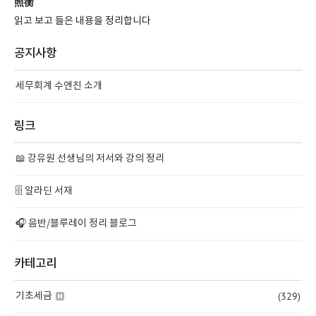
照衡
읽고 보고 들은 내용을 정리합니다
공지사항
세무회계 수앤진 소개
링크
📖 강유원 선생님의 저서와 강의 정리
🗄️ 알라딘 서재
🎧 음반/블루레이 정리 블로그
카테고리
(329)
기초세금