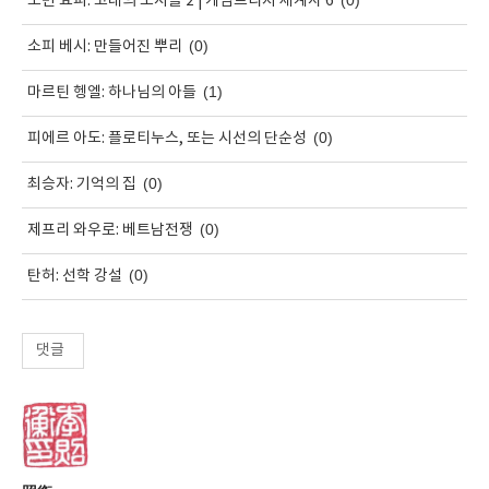
(0)
노먼 요피: 고대의 도시들 2 | 케임브리지 세계사 6
(0)
소피 베시: 만들어진 뿌리
(1)
마르틴 헹엘: 하나님의 아들
(0)
피에르 아도: 플로티누스, 또는 시선의 단순성
(0)
최승자: 기억의 집
(0)
제프리 와우로: 베트남전쟁
(0)
탄허: 선학 강설
댓글