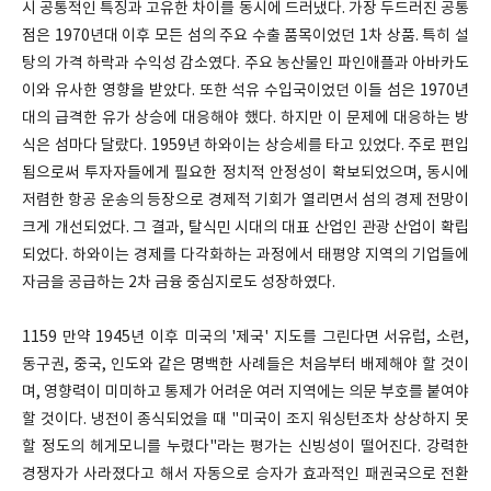
시 공통적인 특징과 고유한 차이를 동시에 드러냈다. 가장 두드러진 공통
점은 1970년대 이후 모든 섬의 주요 수출 품목이었던 1차 상품. 특히 설
탕의 가격 하락과 수익성 감소였다. 주요 농산물인 파인애플과 아바카도
이와 유사한 영향을 받았다. 또한 석유 수입국이었던 이들 섬은 1970년
대의 급격한 유가 상승에 대응해야 했다. 하지만 이 문제에 대응하는 방
식은 섬마다 달랐다. 1959년 하와이는 상승세를 타고 있었다. 주로 편입
됨으로써 투자자들에게 필요한 정치적 안정성이 확보되었으며, 동시에
저렴한 항공 운송의 등장으로 경제적 기회가 열리면서 섬의 경제 전망이
크게 개선되었다. 그 결과, 탈식민 시대의 대표 산업인 관광 산업이 확립
되었다. 하와이는 경제를 다각화하는 과정에서 태평양 지역의 기업들에
자금을 공급하는 2차 금융 중심지로도 성장하였다.
1159 만약 1945년 이후 미국의 '제국' 지도를 그린다면 서유럽, 소련,
동구권, 중국, 인도와 같은 명백한 사례들은 처음부터 배제해야 할 것이
며, 영향력이 미미하고 통제가 어려운 여러 지역에는 의문 부호를 붙여야
할 것이다. 냉전이 종식되었을 때 "미국이 조지 워싱턴조차 상상하지 못
할 정도의 헤게모니를 누렸다"라는 평가는 신빙성이 떨어진다. 강력한
경쟁자가 사라졌다고 해서 자동으로 승자가 효과적인 패권국으로 전환