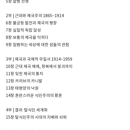
5장 합병 전쟁
2부 | 근대와 제국주의 1865~1914
6장 불균등 발전과 제국의 팽창
7장 실질적 독립 달성
8장 보통의 제국을 익히다
9장 침범하는 세상에 대한 섬들의 관점
3부 | 제국과 국제적 무질서 1914~1959
10장 근대 제국 체제, 정복에서 붕괴까지
11장 잊힌 제국의 통치
12장 카리브의 카니발
13장 태평양의 낙원
14장 혼란스러운 식민주의의 황혼
4부 | 결과: 탈식민 세계화
15장 탈식민주의 시대의 지배와 쇠퇴