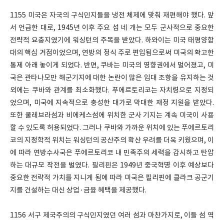
1155 미국은 자국의 구식민지들을 냉전 체제에 맞춰 재편해야 했다. 앞
서 언급한 대로, 1945년 이후 주요 섬 네 개는 모두 군사적으로 중요한
전략적 요충지였기에 워싱턴의 주목을 받았다. 하와이는 미국 태평양함
대의 핵심 거점이었으며, 연방의 정식 주로 편입됨으로써 미국의 확고한
통제 아래 놓이게 되었다. 반면, 쿠바는 미국의 영향권에서 멀어졌고, 미
국은 관타나모만 해군기지에 대한 논란이 많은 임대 조항을 유지하는 것
외에는 쿠바와 관계를 최소화했다. 푸에르토리코는 자치령으로 지정되
었으며, 미국에 지속적으로 충성한 대가로 막대한 재정 지원을 받았다.
또한 쿨레브라섬과 비에케스섬에 위치한 군사 기지는 계속 미국이 사용
할 수 있도록 허용되었다. 그러나 쿠바와 가까운 위치에 있는 푸에르토리
코의 지정학적 위치는 워싱턴의 공산주의 확산 우려를 더욱 키웠으며, 이
에 따라 연방수사국은 푸에르토리코 내 민족주의 세력을 감시하고 탄압
하는 대규모 작전을 벌였다. 필리핀은 1949년 중국혁명 이후 예상보다
중요한 전략적 가치를 지니게 됨에 따라 미국은 필리핀에 클라크 공군기
지를 건설하는 대신 상업·금융 혜택을 제공했다.
1156 서구 제국주의의 구식민지였던 여러 섬과 마찬가지로, 이들 섬 역