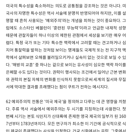
미국의 특수성을 축소하려는 의도로 공통점을 강조하는 것은 아니다. 미
국사의 자명한 특수성은 역사 서술에 분명히 반영되어야 하지만, 이를 설
명할 때 흔히 사용되는 '예외주의'라는 개념을 피하는 것이 중요하다. 그
럼에도 소스타인 베블런이 '훈련된 무능력'이라고 언급한 내재적 성향
때문에 관찰자들이 하나 이상의 제한된 관점에서 세상을 보기란 매우 어
렵다. 특정 국가 또는 기타 특수한 맥락에서 고려할 때는 견고하거나 심
지어 통찰력을 발하는 것처럼 보이는 명제들도 국제적 또는 전 지구적 맥
락에서 살펴보면 오해를 불러일으키거나 실속이 없는 것으로 보일 수 있
다. '해방의 교훈' 중 하나는 겉으로 보이는 유사성이 심오한 맥락 차이를
은폐할 수도 있다는 것이다. 권력이 행사되는 조건에서 일어난 근본 변화
와 권력의 본질 자체의 변화를 인식하지 못함으로써 세계의 질서와 무질
서에 막대한 결과를 초래했다는 점이 쿠트가 전하는 메시지다.
62 예외주의적 전통은 '미국 제국'을 정의하고 다루는 데 큰 영향을 끼쳤
다. 주류 역사 서술에서 예외주의는 두 시기를 지칭하는데 사용한다. 첫
번째 시기는 본토 식민지가 신대륙에 존재한 영국 제국의 일부가 된 160
7년부터 1783년까지다. 모든 연구자가 최소한 이 기간에 공식적으로 식
민 제국이 존재했다는 사실을 인정한다. 건국 신화에서는 유럽, 그중에서