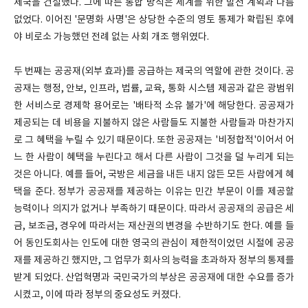
제국을 건설했다. 그에 따른 통합 방식은 세계를 위한 발전 계획과 다름
없었다. 이어진 '문명화 사명'은 상당한 수준의 영토 통제가 확립된 후에
야 비로소 가능했던 전례 없는 사회 개조 행위였다.
두 번째는 공공재(외부 효과)를 공급하는 제국의 역할에 관한 것이다. 공
공재는 행정, 안보, 인프라, 법률, 교육, 통화 시스템 제공과 같은 광범위
한 서비스로 경제학 용어로는 '배타적 소유 불가'에 해당한다. 공공재가
제공되는 데 비용을 지불하지 않은 사람들도 지불한 사람들과 마찬가지
로 그 혜택을 누릴 수 있기 때문이다. 또한 공공재는 '비정합적'이어서 어
느 한 사람이 혜택을 누린다고 해서 다른 사람이 그것을 덜 누리게 되는
것은 아니다. 예를 들어, 국방은 세금을 내든 내지 않든 모든 사람에게 혜
택을 준다. 정부가 공공재를 제공하는 이유는 민간 부문이 이를 제공할
능력이나 의지가 없거나 부족하기 때문이다. 따라서 공공재의 공급은 세
금, 보조금, 경우에 따라서는 재산권의 변경을 수반하기도 한다. 예를 들
어 동인도회사는 인도에 대한 영국의 관심이 제한적이었던 시절에 공공
재를 제공하긴 했지만, 그 업무가 회사의 능력을 초과하자 정부의 통제를
받게 되었다. 산업혁명과 국민국가의 부상은 공공재에 대한 수요를 증가
시켰고, 이에 따라 정부의 중요성도 커졌다.