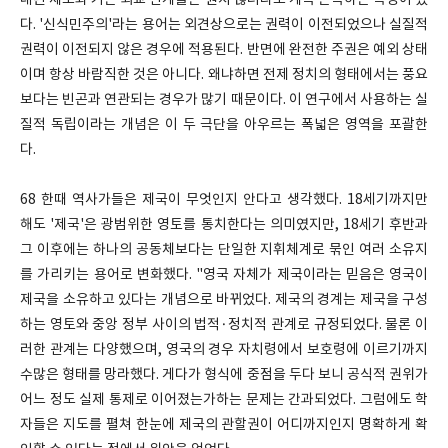
내린 제도와 기존 외교 관계들은 원치 않더라도 계속 존속하는 특성이 있
다. '신식민주의'라는 용어는 외견상으로는 권력이 이전되었으나 실질적
권력이 이전되지 않은 경우에 적용된다. 반면에 완전한 주권은 예외 상태
이며 항상 바람직한 것은 아니다. 왜냐하면 전제 정치의 형태에서는 풍요
보다는 빈곤과 연관되는 경우가 많기 때문이다. 이 연구에서 사용하는 실
질적 독립이라는 개념은 이 두 극단을 아우르는 폭넓은 영역을 포괄한
다.
68 한때 역사가들은 제국이 무엇인지 안다고 생각했다. 18세기까지만
해도 '제국'은 광범위한 영토를 통치한다는 의미였지만, 18세기 후반과
그 이후에는 하나의 공동체보다는 단일한 지휘체계로 묶인 여러 소유지
를 가리키는 용어로 변화했다. "영국 자체가 제국이라는 믿음은 영국이
제국을 소유하고 있다는 개념으로 바뀌었다. 제국의 경계는 제국을 구성
하는 영토와 중앙 정부 사이의 법적·정치적 관계로 규정되었다. 물론 이
러한 관계는 다양했으며, 영국의 경우 자치령에서 보호령에 이르기까지
수많은 형태를 망라했다. 게다가 형식에 중점을 두다 보니 공식적 권위가
어느 정도 실제 통제로 이어졌는가하는 문제는 간과되었다. 그럼에도 학
자들은 지도를 펼쳐 한눈에 제국의 관할권이 어디까지인지 명확하게 확