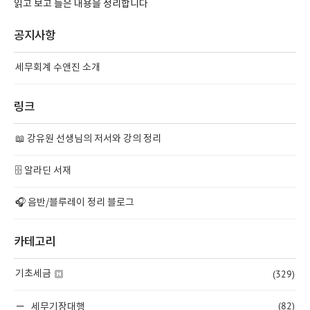
읽고 보고 들은 내용을 정리합니다
공지사항
세무회계 수앤진 소개
링크
📖 강유원 선생님의 저서와 강의 정리
🗄️ 알라딘 서재
🎧 음반/블루레이 정리 블로그
카테고리
(329)
기초세금
(82)
세무기장대행