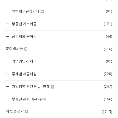
(81)
월별세무일정안내
(121)
부동산 기초세금
(44)
상속세와 증여세
(716)
분야별세금
(81)
기업경영과 세금
(220)
주제별 세금해설
(247)
기업경영 관련 예규·판례
(166)
부동산 관련 예규·판례
(1213)
책 밑줄긋기