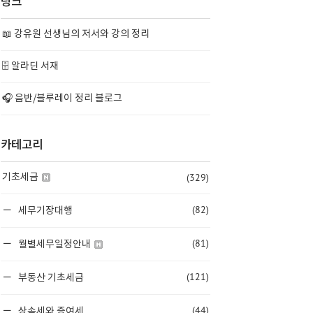
링크
📖 강유원 선생님의 저서와 강의 정리
🗄️ 알라딘 서재
🎧 음반/블루레이 정리 블로그
카테고리
(329)
기초세금
(82)
세무기장대행
(81)
월별세무일정안내
(121)
부동산 기초세금
(44)
상속세와 증여세