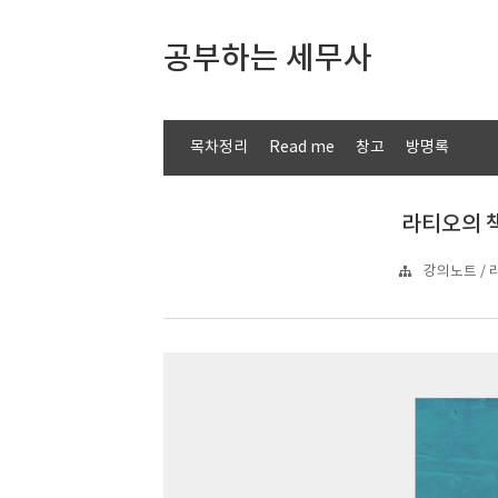
공부하는 세무사
목차정리
Read me
창고
방명록
라티오의 책
강의노트 / 라