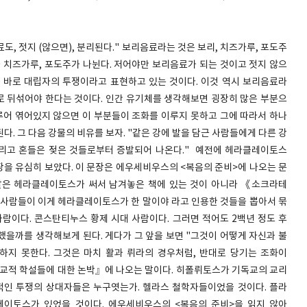
료도, 젓지 (않으면), 분리된다." 보리음료라는 것은 보리, 치즈가루, 포도주
와 치즈가루, 포도주가 나뉜다. 저어야만 보리음료가 되는 것이고 젓지 않으
 바로 대립자의 투쟁이라고 표현하고 있는 것이다. 이것 역시 보리음료라
 뒤섞어야 한다는 것이다. 인간 유기체를 생각해보면 굉장히 많은 부분으
이루어 엮어있지 않으면 이 부분들이 조화를 이루지 못하고 그에 따라서 하나
. 그 다음 강물의 비유를 보자. "같은 강에 발을 담근 사람들에게 다른 강
그리고 혼들은 젖은 것들로부터 증발되어 나온다." 예전에 헤라클레이토스
문장을 유심히 보았다. 이 문장은 에우세비우스의 <복음의 준비>에 나오는 문
말은 헤라클레이토스가 써서 남겨놓은 책에 있는 것이 아니라 《소크라테
 사람들이 이게 헤라클레이토스가 한 말이야 라고 인용한 것들을 뽑아서 묶
사람이다. 콘스탄티누스 황제 시대 사람이다. 그러면 적어도 2백년 정도 후
했을까를 생각해보게 된다. 게다가 그 앞을 보면 "그것이 어떻게 자신과 불
지 못한다. 그것은 마치 활과 뤼라의 경우처럼, 반대로 당기는 조화이
교적 학설들에 대한 논박』에 나오는 말이다. 히폴뤼토스가 기독교의 교리
적인 투쟁의 상대자들은 누구엿는가. 헬라스 철학자들이었을 것이다. 플라
레이토스가 있었을 것이다. 에우세비우스의 <복음의 준비>을 읽지 않아