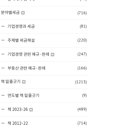
(716)
분야별세금
(81)
기업경영과 세금
(220)
주제별 세금해설
(247)
기업경영 관련 예규·판례
(166)
부동산 관련 예규·판례
(1213)
책 밑줄긋기
(9)
연도별 책 밑줄긋기
(489)
책 2023-26
(714)
책 2012-22