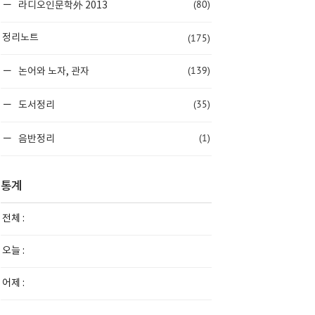
(80)
라디오인문학外 2013
(175)
정리노트
(139)
논어와 노자, 관자
(35)
도서정리
(1)
음반정리
통계
전체 :
오늘 :
어제 :