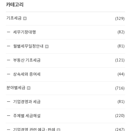
카테고리
(329)
기초세금
(82)
세무기장대행
(81)
월별세무일정안내
(121)
부동산 기초세금
(44)
상속세와 증여세
(716)
분야별세금
(81)
기업경영과 세금
(220)
주제별 세금해설
(247)
기업경영 관련 예규·판례