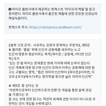
라티오 출판사에서 제공하는 팟캐스트 '라티오의 책들'을 듣고
정리한다. 라티오 출판사에서 출간된 책들에 관한 강유원 선생님의
해설녹음이다.
팟캐스트 주소:
https://ratiopress.podbean.com/
⟪철학 고전 강의 - 사유하는 유한자 존재하는 무한자⟫, 제9강
❦ 플라톤: ‘좋음’ 위에 인간과 공동체를 세우려는 노고
인간의 영혼과 형상이라는 목적| 파이돈 / 공동체, 커다란 인간
학| 국가
‘있는 것’을 따지는 존재론은 본래 가치에 대해 논하지 않는다.
인간 개체에 대한 탐구와 인간이 모여서 이루는 공동체에 대한 탐
구는 구별되는 영역, “좁은 의미의 인간학이 ⟪파이돈⟫이라면, 이
것과 ⟪국가⟫에서 다루는 정치학을 묶으면 넓은 의미의 인간학”
❦ 제9강: 잘 산다는 것
‘자연학으로부터 인간학으로의 전환’은 겪음을 통한 앎에 관심
을 가졌다는 것
잘 사는 것에 관한 탐구는 객관적 세계에 관한 지식이 아니므로 우
연적인 것이 개입될 수밖에 없다.