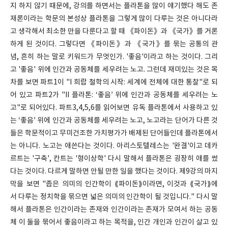
지 하지 않기 때문에, 강의를 하면서는 플라톤을 많이 얘기했다 해도 존
재론이라는 학문의 본성상 플라톤을 그렇게 많이 다루는 것은 아니다라
고 생각해서 최소한 만을 다룬다고 할 때 《파이돈》과 《국가》를 거론
하게 된 것이다. 그렇다면 《파이돈》과 《국가》를 묶는 공통의 관
념, 흔히 하는 말로 키워드가 무엇인가. '좋음'이라고 하는 것이다. 그리
고 '좋음' 위에 인간과 공동체를 세우려는 노고. 그런데 재미있는 것은 목
차를 보면 파트1이 "I 희랍 철학의 시작: 세계에 전체에 대한 통찰"로 되
어 있고 파트2가 "II 플라톤: ‘좋음’ 위에 인간과 공동체를 세우려는 노
고"로 되어있다. 파트3,4,5,6를 읽어보면 유독 플라톤에서 사용하고 있
는 ‘좋음’ 위에 인간과 공동체를 세우려는 노고, 노고라는 단어가 다른 것
들은 학문적이고 무미건조한 가치평가가 배제된 단어들인데 플라톤에서
는 아니다. 노고는 애쓴다는 것이다. 아리스토텔레스는 '완결'이고 데카
르트는 '구축', 칸트는 '형이상학' 다시 말해서 플라톤은 굉장히 애를 썼
다는 것이다. 다르게 말하면 안될 만한 일을 했다는 것이다. 제9강의 마지
막을 보면 "좁은 의미의 인간학이 ⟪파이돈⟫이라면, 이것과 ⟪국가⟫에
서 다루는 정치학을 묶으면 넓은 의미의 인간학이 될 것입니다." 다시 말
해서 플라톤은 인간이라는 존재와 인간이라는 존재가 모여서 하는 공동
체 이 둘을 묶어서 좋음이라고 하는 목적을, 인간 개인과 인간이 살고 있