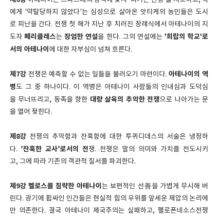
아테나이는 스파르테의 공격에 맞서 '비기는 전쟁'을 시도하고, 적
에게 '약탈당하지 않았다'는 심성으로 살아온 앗티케의 농민들은 도시
로 피난을 간다. 전쟁 첫 해가 지난 후 치러진 장례식에서 아테나이의 지
페리클레스
장엄한 연설
'희랍의 학교'로
도자
는
을 한다. 그의 연설에는
서의 아테나이
에 대한 자부심이 넘쳐 흐른다.
제7강
아테나이의 역
전쟁은 예측할 수 없는 일들을 불러오기 마련이다.
병
도 그 중 하나이다. 이 역병은 아테나이 사람들의 인내심과 도덕심
대량 살육의 추악한 전쟁
을 무너뜨리고, 동족을 향한
으로 나아가는 문
을 열어 젖힌다.
제8강
전쟁의 추악함과 잔혹함에 대한 투퀴디데스의 서술은 냉정하
'잔혹한 교사'로서의 전
다.
쟁. 전쟁은 말의 의미와 가치를 전도시키
고, 그에 따라 기존의 객관적 질서를 파괴한다.
제9강
멜로스를 침략한 아테나이
는 보편적인 선善을 가볍게 무시해 버
린다. 광기에 휩싸인 인간들은 현실적 힘의 우위를 앞세운 제압의 논리에
만 의존한다. 결국 아테나이 제국주의는 실패하고, 펠로폰네소스전쟁