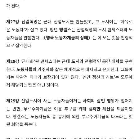
가 된다.
제27강
산업혁명은 근대 산업도시를 만들었고, 그 도시에는 '자유로
엥겔스
운 노동자'가 살고 있다. 청년
는 산업혁명의 도시 맨체스터와 노
《영국 노동자계급의 상태》
동자들을 관찰한다.
는 이 모든 것을 전형적
으로 집약한다.
제28강
근대 도시의 전형적인 공간 배치
'근대화'된 맨체스터는
를 구현
노동자들의 거주지와 삶
한다.
은 체계적으로 배제되고 은폐된다. 그들에
게는 낙관적 미래가 보장되어 있지 않다. '인간 정신의 진보'는 모두에
게 해당되는 말은 아닌 것이다.
제29강
사회의 살인 행위
산업도시에 사는 노동자들에게는
가 벌어지
냉혹한 계산
는 반면, 부르주아계급은 이윤 추구를 위해
을 되풀이한
다. 엥겔스는 노동자들의 총 봉기에 의한 부르주아계급의 타도라는 헛
된 희망을 품는다.