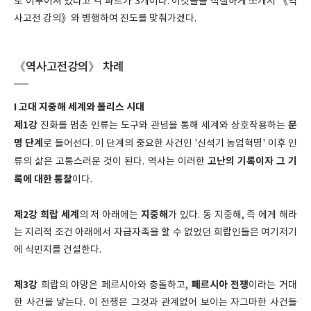
로 이루어져 있다고 각 파트가 3개이다. 이것들을 적절하게 쪼개서 《역
사고전 강의》와 병행하여 진도를 맞춰가겠다.
《역사고전강의》 차례
I 고대 지중해 세계와 폴리스 시대
제1강
문
진화를 멈춘 인류는 도구와 관념을 통해 세계와 상호작용하는
명 단계
로 들어선다. 이 단계의 중요한 사건인 '신석기 농업혁명' 이후 인
고난의 기록이자 그 기
류의 삶은 고통스러운 것이 된다. 역사는 이러한
록에 대한 통찰
이다.
제2강 희랍 세계
지중해
의 저 아래에는
가 있다. 동 지중해, 즉 에게 해라
는 지리적 조건 아래에서 자급자족을 할 수 없었던 희랍인들은 여기저기
에 식민지를 건설한다.
제3강
페르시아 전쟁
희랍의 야망은 페르시아와 충돌하고,
이라는 거대
한 사건을 낳는다. 이 전쟁은 그것과 관계없어 보이는 자그마한 사건들