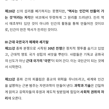
제20강
'역사는 인간이 만들어 가
신의 섭리를 폐기하지는 못했지만,
는 것'이라는 자각
은 비코에서 뚜렷하게 그 원리를 드러낸다. 진리 역
시 태초부터 있던 것이 아니라 인간의 활동을 통해 만들어진 것이므
로, 인간이 만든 역사가 진리인 것이다.
III 근대 국민국가 체제와 세기말
제21강
30년 전쟁
종파 분쟁으로 시작된
은 정치적 쟁투를 숨기고 있었
고, 근대적 영토 국가 성립의 씨앗을 뿌린다. 사람들은 기독교 공화국
근대 국가의 '국민'
의 신도가 아닌
이 되어 간다. 이는 국민군이 되는 것에
서 시작한다.
제22강
종파 간의 피흘림은 종교의 위력을 무너뜨리고, 세계와 인간
과학과 기술
을 설명하는 근본 범주는 자연과학이 만들어 낸다.
은 긴밀하
사회적 권위의 자
게 얽히고 유력자들의 후원과 제도적 뒷받침에 힘입어
리
에 오른다.