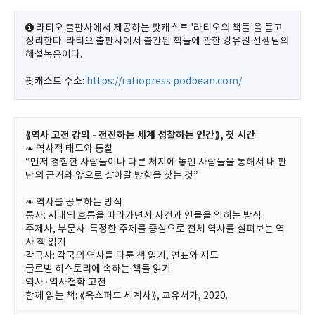
라티오 출판사에서 제공하는 팟캐스트 '라티오의 책들'을 듣고
정리한다. 라티오 출판사에서 출간된 책들에 관한 강유원 선생님의
해설녹음이다.
팟캐스트 주소:
https://ratiopress.podbean.com/
⟪역사 고전 강의 - 전진하는 세계 성찰하는 인간⟫, 첫 시간
❧ 역사적 태도와 통찰
“먼저 경험한 사람들이나 다른 처지에 놓인 사람들을 통해서 내 판
단의 근거와 앞으로 살아갈 방향을 찾는 것”
❧ 역사를 공부하는 방식
통사: 시대의 흐름을 따라가면서 사건과 인물을 익히는 방식
주제사, 부문사: 특정한 주제를 중심으로 전체 역사를 살펴보는 역
사 책 읽기
각국사: 각국의 역사를 다룬 책 읽기, 연표와 지도
글로벌 히스토리에 속하는 책들 읽기
역사·역사철학 고전
함께 읽는 책: ⟪옥스퍼드 세계사⟫, 교유서가, 2020.