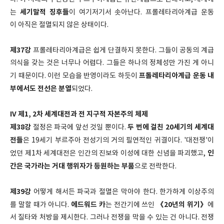
세기말적 징후들
는
이 여기저기서 솟아난다. 프롤레타리아계급 운동
이 아직은 절멸되지 않은 상태이다.
제37강
프롤레타리아계급은 쉽게 단결하지 못한다. 그들이 공동의 계급
의식을 갖는 것은 너무나 어렵다. 그들은 하나의 정체성만 가진 게 아니
프톨레타리아계급 운동 내
기 때문이다. 이런 모습을 반영이라도 하듯이
부에서도 전선은 분열
되었다.
IV 제1, 2차 세계대전과 전 지구적 자본주의 체제
제38강
두 번에 걸친 20세기의 세계대
절정은 파국에 앞선 것일 뿐이다.
전들
은 19세기 부르주아 전성기의 거의 필연적인 귀결이다. '대전쟁'이
인
었던 제1차 세계대전은 인간의 진보와 이성에 대한 신념을 파괴했고,
간은 국가라는 거대 행위자가 등원하는 부품
으로 전락한다.
제39강
어떻게 해서든 파국과 절멸은 막아야 한다. 한가하게 이상주의
에드워드 카
《20년의 위기》
를 말할 때가 아니다.
는 전간기에 쓰인
에
서 질타와 처방을 제시한다. 그러나 전쟁을 막을 수 있는 건 아니다. 전쟁