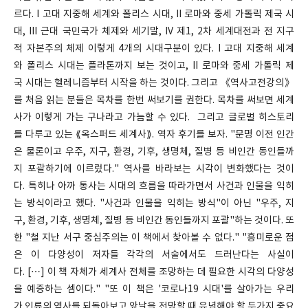
르다. I 고대 지중해 세계와 폴리스 시대, II 로마와 중세 가톨릭 제국 시
대, III 근대 국민국가 체제와 세기말, IV 제1, 2차 세계대전과 전 지구
적 자본주의 체제 이렇게 4개의 시대구분이 있다. I 고대 지중해 세계
와 폴리스 시대는 플라톤까지 보는 것이고, II 로마와 중세 가톨릭 제
국 시대는 헬레니즘부터 시작을 하는 것이다. 그리고 《역사고전강의》
를 처음 읽는 분들은 목차를 한번 써보기를 권한다. 목차를 써보면 세계
사가 이렇게 가는 구나라고 가늠할 수 있다. 그리고 글로벌 히스토리
를 다루고 있는 ⟪옥스퍼드 세계사⟫. 역자 후기를 보자. "문명 이전 인간
은 물론이고 우주, 지구, 환경, 기후, 생명체, 질병 등 비인간 동인들까
지 포괄하기에 이르렀다." 역사를 바라보는 시각이 변화했다는 것이
다. 특히나 아까 통사는 시대의 흐름을 따라가면서 사건과 인물을 익히
는 방식이라고 했다. "사건과 인물을 익히는 방식"이 아닌 "우주, 지
구, 환경, 기후, 생명체, 질병 등 비인간 동인들까지 포괄"하는 것이다. 또
한 "철 지난 서구 중심주의는 이 책에서 찾아볼 수 없다." "흥미로운 점
은 이 다양성이 저자들 각각의 서술에서도 드러난다는 사실이
다. […] 이 책 자체가 세계사 전체를 조망하는 데 필요한 시각의 다양성
을 예증하는 셈이다." "또 이 책은 '코로나19 시대'를 살아가는 우리
가 인류의 역사를 되돌아보고 앞날을 전망할 때 유념해야 할 두가지 중요