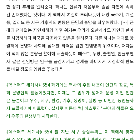
한 장기 추세를 알려준다. 하나는 인류가 처음부터 줄곧 자연에 속박
된 존재였다는 것이다. 이 책에서 여실히 드러나듯이 태양 극소기, 계절
풍, 엘리뇨 등 지구 기후계의 변동은 문명의 흥망을 좌우해왔다. […] 근
래의 전례없는 자연재해와 기후 위기는 우리가 오만하게도 자연의 한계
를 시험하려다 파국을 자초하고 있음을 알려준다. 다른 하나는 때때로 창
궐하여 문명과 사회에 심대한 타격을 입힌 전염병의 위력이다. 저자들
이 적지 않은 분량을 할애해 서술하듯이 페스트, 두창, 출혈열, 인플루엔
자 같은 전염병은 인구를 급감시키고 경제를 마비시켜 지정학적 판도
를 바꿀 정도의 영향을 주었다."
⟪옥스퍼드 세계사⟫ 654 과거에는 역사의 주된 내용이 인간의 활동, 특
히 문명인의 활동이었다면, 이제는 그 범위가 넓어져 문명 이전 인간
은 물론이고 우주, 지구, 환경, 기후, 생명체, 질병 등 비인간 동인들까
지 포괄하기에 이르렀다. 실제로 이른바 '빅 히스토리' 분야의 책들은 으
레 우주의 탄생부터 시작한다.
⟪옥스퍼드 세계사⟫ 654 철 지난 서구 중심주의는 이 책에서 찾아