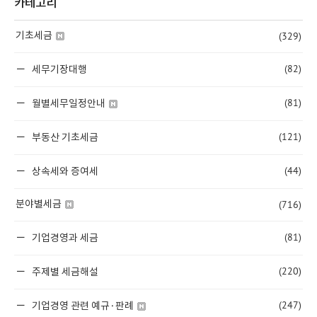
카테고리
(329)
기초세금
(82)
세무기장대행
(81)
월별세무일정안내
(121)
부동산 기초세금
(44)
상속세와 증여세
(716)
분야별세금
(81)
기업경영과 세금
(220)
주제별 세금해설
(247)
기업경영 관련 예규·판례