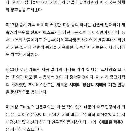
해체
다. 후기에 접어들어 여기 저기에서 균열이 발생하면서 이 제국은
의 징후
들을 드러낸다.
제17강
세
중세 제국 해체의 뚜렷한 표상 중의 하나는 신권에 반대하여
속권의 우위를 선포한 텍스트
가 등장한다는 것이다. 이것만이 아니다. 동
14세기의 흑사병
서 교역의 산물이기도 한
은 사회의 기반을 무너뜨리면
서 기존 질서의 전반적 붕괴를 가속화한다. 동시에 새로운 체제의 맹아
도 싹트기 시작한다.
제18강
르네상스
로만 가톨릭 제국 말기의 사태를 가리 킬 때는 '
'보다
화약과 대포
종교개혁
는 '
'를 사용하는 것이 더 정확할 것이다. 이 시기
새로운 시대의 정신적 지배
의 주체였던 프로테스탄트는
에 대한 열망
을 광신적으로 뿜어 낸다.
제19강
르네상스 인문주의는, 가 본 적이 없기 때문에 자꾸 갈망하게 되
비코
는 유토피아 같은 것이다. 17세기 사람
는 '수학적 확실성'이라는 시
《새로운 학문》
대정신에 맞서 신의 섭리와 인문주의를 제창한다. 그의
은 비감한 텍스트이다.