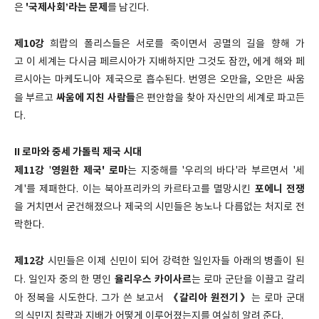
'국제사회’라는 문제
은
를 남긴다.
제10강
희랍의 폴리스들은 서로를 죽이면서 공멸의 길을 향해 가
고 이 세계는 다시금 페르시아가 지배하지만 그것도 잠깐, 에게 해와 페
르시아는 마케도니아 제국으로 흡수된다. 번영은 오만을, 오만은 싸움
싸움에 지친 사람들
을 부르고
은 편안함을 찾아 자신만의 세계로 파고든
다.
II 로마와 중세 가톨릭 제국 시대
제11강
영원한 제국' 로마
'
는 지중해를 '우리의 바다'라 부르면서 '세
포에니 전쟁
계'를 제패한다. 이는 북아프리카의 카르타고를 멸망시킨
을 거치면서 굳건해졌으나 제국의 시민들은 농노나 다름없는 처지로 전
락한다.
제12강
시민들은 이제 신민이 되어 강력한 일인자들 아래의 병졸이 된
율리우스 카이사르
다. 일인자 중의 한 명인
는 로마 군단을 이끌고 갈리
《갈리아 원전기》
아 정복을 시도한다. 그가 쓴 보고서
는 로마 군대
의 식민지 침략과 지배가 어떻게 이루어졌는지를 여실히 알려 준다.