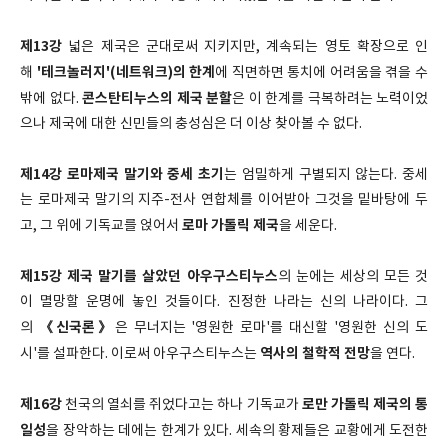
제13강
넓은 제국은 군대로써 지키지만, 계속되는 영토 확장으로 인
'테크놀러지'(네트워크)의 한계
해
에 직면하면 통치에 어려움을 겪을 수
콘스탄티누스의 제국 분할
밖에 없다.
은 이 한계를 극복하려는 노력이었
으나 제국에 대한 신민들의 충성심은 더 이상 찾아볼 수 없다.
제14강
로마제국 말기와 중세 초기
는 엄밀하게 구별되지 않는다. 중세
는 로마제국 말기의 지주-전사 연합체를 이어받아 그것을 밑바탕에 두
로마 가톨릭 제국
고, 그 위에 기독교를 얹어서
을 세운다.
제15강
제국 말기를 살았던 아우구스티누스
의 눈에는 세상의 모든 것
이 멸망할 운명에 놓인 것들이다. 진정한 나라는 신의 나라이다. 그
《신국론》
의
은 무너지는 '영원한 로마'를 대신할 '영원한 신의 도
역사의 철학적 전망
시'를 설파한다. 이로써 아우구스티누스는
을 연다.
제16강
로만 가톨릭 제국의 통
천국의 열쇠를 쥐었다고는 하나 기독교가
일성
을 장악하는 데에는 한계가 있다. 세속의 황제들은 교황에게 도전한