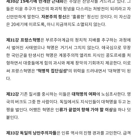
제30강
19세기에 만개한 근대화
는 수많은 찬양자를 거느리고 있다. 그
들은 이윤 추구가 인간의 파괴적 정념을 다스리는 처방전이 되리라고 자
자본주의 정신
신만만하게 말한다.
은 '훌륭한' 정신인 것이다. 이 자신감
은 20세기에 이르도록, 아니 지금까지도 소멸되지 않는다.
제31강
프랑스혁명
은 부르주아계급의 정치적 지배를 추구하는 과정에
서 벌어진 사태였으나 혁명은 거기서 그치지 않는다. 애국심으로 무장
한 국민군을 탄생시킨 혁명은 계몽주의적 엘리트 지식인 콩도르세를 처
형하면서 대중들에게 힘의 과시와 체제 장악의 기회까지 제공한다. 이로
'혁명적 집단심성'
써 프랑스혁명은
의 위력을 드러내면서 '대혁명'이 된
다.
제32강
대혁명의 여파
기존 질서를 중시하는 이들은
에 노심초사한다. 영
국의 버크도 그중 한 사람이다. 독일에서도 지식인들이 대혁명을 두고 논
류가 끝없이 향해 가야 할 이상
쟁을 벌인다. 어쨌든 혁명은 인
을 하나 덧
붙인다.
제33강
독일의 낭만주의자들
은 인류 역사의 진행 경과를 고민한다. 급격