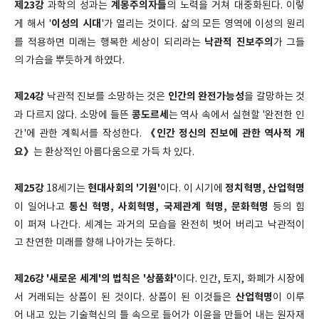
제23강
계몽주의자들
과학의 성과는
의 노력을 거쳐 대중화된다. 이렇
이성의 시대
게 해서 '
'가 열리는 것이다. 삶의 모든 영역에 이성의 원리
낙관적 진보주의
를 적용하면 미래는 행복한 세상이 되리라는
가 그들
의 가슴을 뿌듯하게 하였다.
제24강
인간의 완전가능성
낙관적 진보를 소망하는 것은
을 갈망하는 것
콩도르세
과 다르지 않다. 소망에 들뜬
는 역사 속에서 실현할 '완전한 인
《인간 정신의 진보에 관한 역사적 개
간'에 관한 계획서를 작성한다.
요》
는 환상적인 아름다움으로 가득 차 있다.
제25강
현대사회의 '기원'
정치혁명, 산업혁명
18세기는
이다. 이 시기에
통신 혁명, 사회혁명, 국제관계 혁명, 문화혁명
이 일어나고
등의 힘
이 퍼져 나간다. 세계는 과거의 모습을 완전히 벗어 버리고 낙관적이
고 찬연한 미래를 향해 나아가는 듯하다.
제26강 '새로운 세계'의 법칙은 '상품화'
이다. 인간, 토지, 화폐가 시장에
산업혁명
서 거래되는 상품이 된 것이다. 상품이 된 이것들은
이 이루
어 내고 있는 기술혁신의 틀 속으로 들어가 이윤을 만들어 내는 원자재