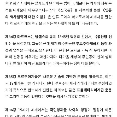
헤르더
한 변화의 시대에는 설계도가 난무하는 법이다.
는 역사의 최종 목
《인류
적을 내세운다. 아우구스티누스의 《신국론》을 세속화한 듯한
의 역사철학에 대한 이념》
은 인류 도야의 학교로서의 세계사를 말한
다. 이로써 미래의 전망을 세우는 역사철학이 또 하나 등장한다.
제34강
마르크스
엥겔스
《공산당 선
는
와 함께 1848년 혁명의 선언서,
언》
부르주아계급의 등장 과
을 작성한다. 그들은 근대 세계의 주인공인
정과 업적
을 극적으로 묘사한다. 이 문헌은 묘사로 가득 찬 듯하지만 미
래의 전망을 세우기는 마찬가지다. 다가올 세상의 주인공이 신의 섭리
나 인류 일반이 아닌 프롤레타리아계급이라는 점이 다를 뿐이다.
제35강
부르주아계급은 새로운 기술에 기반한 문명을 창출
했고, 이로
써 19세기는 그들의 시대가 된다. 부르주아 체제의 헤게모니를 부정하였
프톨레타리아계급 운동
기에 폭력으로 완벽하게 진압된 파리코뮌 같은
은 그러한 운동이 있었다는 것만을 역사가 기록할 뿐이다.
제36강
국민경제들 사이의 경쟁
19세기 세계에서는
이 절정에 이른
다. 이 시대의 주인공인 부르주아계급은 유한계급으로 변태하고, 세계에