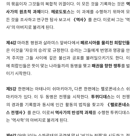
역
의 묶음이자 그것들의 복합적 귀결이다. 이 모든 것을 기록하는 것은
사가의 원초적 과제
헤로도토스
이다.
는 이 과제를 수행하기 위하여 모
《역사》
든 것을 조사하고 연구한 탐사 보고서
를 쓴다. 이로써 그는 '역
사'의 아버지로 불리게 된다.
제4강
페르시아를 물리친 희랍인들
마라톤 평원과 살라미스 앞바다에서
은 이것을 '자유의 승리'로 규정한다. 승리는 그들에게 번영과 영광을 안
겨 주지만 그들 사이에 깊은 불신과 공포를 불러일으키기도 한다. 이
패권을 향한 쟁투
에 희랍인들은 뜻이 맞는 나라들끼리 동맹을 맺고
를 벌
이기 시작한다.
제5강
한편에는 아테나이 쉬마키아가, 다른 한편에는 펠로폰네소스 쉬
투퀴디데스
마키아가 있다. 이 두 동맹은 전쟁을 시작한다.
는 이 전쟁
《펠로폰네소
의 경과를 기록함과 동시에 인간 활동의 법칙을 찾고자
스 전쟁사》
역사가의 반성적 과제
를 쓴다. 이로써
를 수행한 투퀴디데스
는 '역사학'의 아버지로 불리게 된다.
제6강