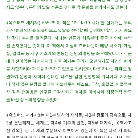
볼 수 없다. 또 역사에서 어떤 비가역적 추세나 바람직한 목표를 상정하
지도 않는다. 문명의 발달 수준을 잣대로 각 문화를 평가하지도 않는다.
⟪옥스퍼드 세계사⟫ 655 또 이 책은 '코로나19 시대'를 살아가는 우리
가 인류의 역사를 되돌아보고 앞날을 전망할 때 유념해야 할 두가지 중요
한 장기 추세를 알려준다. 하나는 인류가 처음부터 줄곧 자연에 속박
된 존재였다는 것이다. 이 책에서 여실히 드러나듯이 태양 극소기, 계절
풍, 엘리뇨 등 지구 기후계의 변동은 문명의 흥망을 좌우해왔다. […] 근
래의 전례없는 자연재해와 기후 위기는 우리가 오만하게도 자연의 한계
를 시험하려다 파국을 자초하고 있음을 알려준다. 다른 하나는 때때로 창
궐하여 문명과 사회에 심대한 타격을 입힌 전염병의 위력이다. 저자들
이 적지 않은 분량을 할애해 서술하듯이 페스트, 두창, 출혈열, 인플루엔
자 같은 전염병은 인구를 급감시키고 경제를 마비시켜 지정학적 판도
를 바꿀 정도의 영향을 주었다.
⟪옥스퍼드 세계사⟫는 제1부 빙하의 자식들, 제2부 점토와 금속으로, 제
3장 온난해지는 세계로, 제4부 기후의 반전, 제5부 대가속, 《역사고
전 강의》는 네 개의 부분으로 이루어져 있는데 이 책은 다섯 개 파트