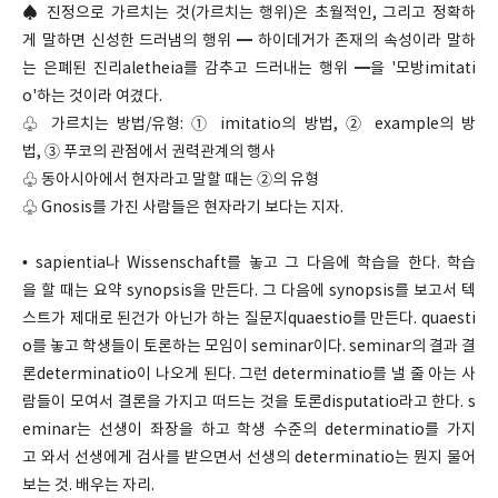
♠ 진정으로 가르치는 것(가르치는 행위)은 초월적인, 그리고 정확하
게 말하면 신성한 드러냄의 행위 ━ 하이데거가 존재의 속성이라 말하
는 은폐된 진리aletheia를 감추고 드러내는 행위 ━을 '모방imitati
o'하는 것이라 여겼다.
♧ 가르치는 방법/유형: ① imitatio의 방법, ② example의 방
법, ③ 푸코의 관점에서 권력관계의 행사
♧ 동아시아에서 현자라고 말할 때는 ②의 유형
♧ Gnosis를 가진 사람들은 현자라기 보다는 지자.
• sapientia나 Wissenschaft를 놓고 그 다음에 학습을 한다. 학습
을 할 때는 요약 synopsis을 만든다. 그 다음에 synopsis를 보고서 텍
스트가 제대로 된건가 아닌가 하는 질문지quaestio를 만든다. quaesti
o를 놓고 학생들이 토론하는 모임이 seminar이다. seminar의 결과 결
론determinatio이 나오게 된다. 그런 determinatio를 낼 줄 아는 사
람들이 모여서 결론을 가지고 떠드는 것을 토론disputatio라고 한다. s
eminar는 선생이 좌장을 하고 학생 수준의 determinatio를 가지
고 와서 선생에게 검사를 받으면서 선생의 determinatio는 뭔지 물어
보는 것. 배우는 자리.