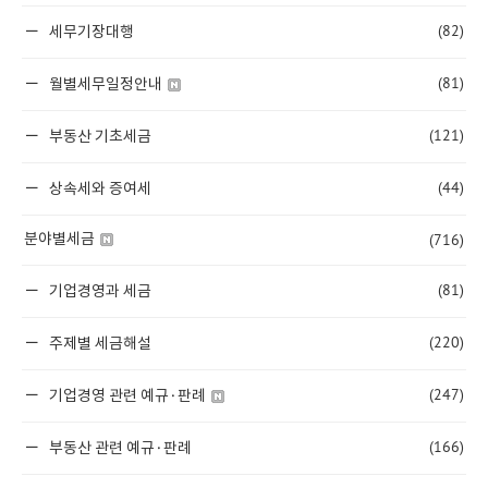
(82)
세무기장대행
(81)
월별세무일정안내
(121)
부동산 기초세금
(44)
상속세와 증여세
(716)
분야별세금
(81)
기업경영과 세금
(220)
주제별 세금해설
(247)
기업경영 관련 예규·판례
(166)
부동산 관련 예규·판례