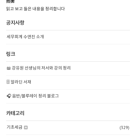
照衡
읽고 보고 들은 내용을 정리합니다
공지사항
세무회계 수앤진 소개
링크
📖 강유원 선생님의 저서와 강의 정리
🗄️ 알라딘 서재
🎧 음반/블루레이 정리 블로그
카테고리
(329)
기초세금