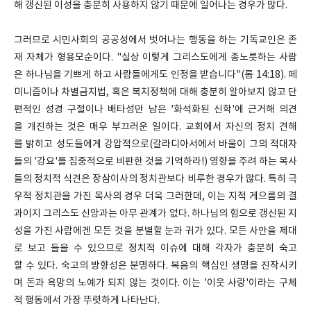
해 갱신된 이성을 충분히 사용하지 않기 때문에 일어나는 경우가 많다.
그러므로 시민사회의 공공성에서 벗어나는 행동을 하는 기독교인은 존
재 자체가 형용모순이다. "실상 이렇게 그리스도에게 종노릇하는 사람
은 하나님을 기쁘게 하고 사람들에게도 인정을 받습니다"(롬 14:18). 페
미니즘이나 차별금지법, 혹은 복지정책에 대해 충분히 알아보지 않고 단
편적인 성경 구절이나 배타성만 남은 '화석화된 신학'에 근거해 의견
을 개진하는 것은 매우 부끄러운 일이다. 교회에서 자신의 정치 견해
를 밝히고 성도들에게 강압적으로(갈라디아서에서 바울이 그의 적대자
들의 '강요'를 집중적으로 비판한 것을 기억하라!) 영향을 주려 하는 목사
들의 정치적 식견은 장삼이사의 정치관보다 비루한 경우가 많다. 특히 극
우적 정치관을 가진 목사의 경우 더욱 그러한데, 이는 지적 게으름의 결
과이지 그리스도 신앙과는 아무 관계가 없다. 하나님의 힘으로 갱신된 지
성을 가진 사람에겐 모든 것을 분별할 눈과 귀가 있다. 모든 사안을 제대
로 보고 들을 수 있으므로 정치적 이슈에 대해 각자가 충분히 숙고
할 수 있다. 숙고의 방향성은 분명하다. 복음의 핵심인 생명을 진작시키
며 돈과 욕망의 노예가 되지 않는 것이다. 이는 '이웃 사랑'이라는 구체
적 행동에서 가장 뚜렷하게 나타난다.