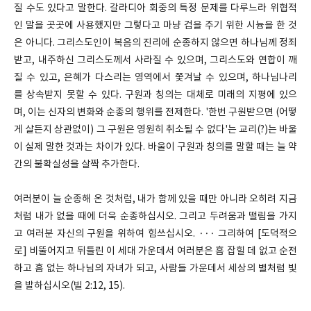
질 수도 있다고 말한다. 갈라디아 회중의 특정 문제를 다루느라 위협적
인 말을 곳곳에 사용했지만 그렇다고 마냥 겁을 주기 위한 시늉을 한 것
은 아니다. 그리스도인이 복음의 진리에 순종하지 않으면 하나님께 정죄
받고, 내주하신 그리스도께서 사라질 수 있으며, 그리스도와 연합이 깨
질 수 있고, 은혜가 다스리는 영역에서 쫓겨날 수 있으며, 하나님나리
를 상속받지 못할 수 있다. 구원과 칭의는 대체로 미래의 지평에 있으
며, 이는 신자의 변화와 순종의 행위를 전제한다. '한번 구원받으면 (어떻
게 살든지 상관없이) 그 구원은 영원히 취소될 수 없다'는 교리(?)는 바울
이 실제 말한 것과는 차이가 있다. 바울이 구원과 칭의를 말할 때는 늘 약
간의 불확실성을 살짝 추가한다.
여러분이 늘 순종해 온 것처럼, 내가 함께 있을 때만 아니라 오히려 지금
처럼 내가 없을 때에 더욱 순종하십시오. 그리고 두려움과 떨림을 가지
고 여러분 자신의 구원을 위하여 힘쓰십시오. ··· 그리하여 [도덕적으
로] 비뚤어지고 뒤틀린 이 세대 가운데서 여러분은 흠 잡힐 데 없고 순전
하고 흠 없는 하나님의 자녀가 되고, 사람들 가운데서 세상의 별처럼 빛
을 발하십시오(빌 2:12, 15).