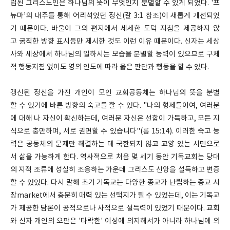
립된 그리스도인은 하나님의 뜻이 무엇인지 분별할 수 있게 되었다. '프
뉴마’의 내주를 통해 어리석었던 정신(갈 3:1 참조)이 새롭게 개선되었
기 때문이다. 바울이 그의 편지에서 세세한 도덕 지침을 제공하지 않
고 굵직한 방향 표시등만 제시한 것도 이런 이유 때문이다. 신자는 세상
사와 세상에서 하나님의 일하시는 모습을 분별할 능력이 있으므로 구체
적 행동지침 없이도 영의 인도에 따라 옳은 판단과 행동을 할 수 있다.
갱신된 정신을 가진 개인이 모인 교회공동체는 하나님의 뜻을 분별
할 수 있기에 바른 방향의 숙고를 할 수 있다. "나의 형제들이여, 여러분
에 대해 나 자신이 확신하는데, 여러분 자신은 선함이 가득하고, 모든 지
식으로 충만하며, 서로 권면할 수 있습니다"(롬 15:14). 이러한 숙고 능
력은 공동체의 문제만 해결하는 데 국한되지 않고 교양 있는 시민으로
서 삶을 가능하게 한다. 역사적으로 처음 몇 세기 동안 기독교회는 당대
의 지적 조류에 성실히 조응하는 가운데 그리스도 신앙을 설득하고 변증
할 수 있었다. 다시 말해 초기 기독교는 다양한 종교가 난립하는 종교 시
장market에서 충분히 매력 있는 선택지가 될 수 있었는데, 이는 기독교
가 제공한 담론이 공적으로나 사적으로 설득력이 있었기 때문이다. 교회
와 신자 개인의 오판은 '타락한' 이성에 의지해서가 아니라 하나님에 의