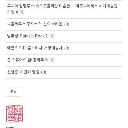
루치아 임펠루소: 메트로폴리탄 미술관 ━ 마로니에북스 세계미술관
(0)
기행 4
(0)
니콜라우스 쿠자누스: 신의 바라봄
(0)
남무성: Paint it Rock 1
(0)
에른스트 H. 곰브리치: 서양미술사
(0)
존 스튜어트 밀: 공리주의
(0)
선한용: 시간과 영원
댓글