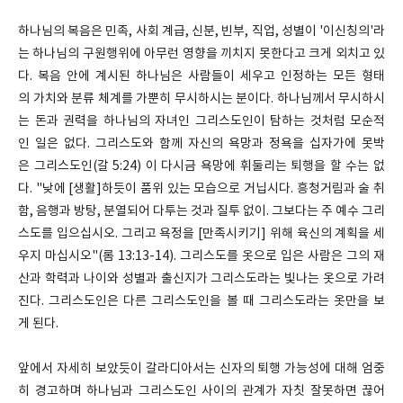
하나님의 복음은 민족, 사회 계급, 신분, 빈부, 직업, 성별이 '이신칭의'라
는 하나님의 구원행위에 아무런 영향을 끼치지 못한다고 크게 외치고 있
다. 복음 안에 계시된 하나님은 사람들이 세우고 인정하는 모든 형태
의 가치와 분류 체계를 가뿐히 무시하시는 분이다. 하나님께서 무시하시
는 돈과 권력을 하나님의 자녀인 그리스도인이 탐하는 것처럼 모순적
인 일은 없다. 그리스도와 함께 자신의 욕망과 정욕을 십자가에 못박
은 그리스도인(갈 5:24) 이 다시금 욕망에 휘둘리는 퇴행을 할 수는 없
다. "낮에 [생활]하듯이 품위 있는 모습으로 거닙시다. 흥청거림과 술 취
함, 음행과 방탕, 분열되어 다투는 것과 질투 없이. 그보다는 주 예수 그리
스도를 입으십시오. 그리고 욕정을 [만족시키기] 위해 육신의 계획을 세
우지 마십시오"(롬 13:13-14). 그리스도를 옷으로 입은 사람은 그의 재
산과 학력과 나이와 성별과 출신지가 그리스도라는 빛나는 옷으로 가려
진다. 그리스도인은 다른 그리스도인을 볼 때 그리스도라는 옷만을 보
게 된다.
앞에서 자세히 보았듯이 갈라디아서는 신자의 퇴행 가능성에 대해 엄중
히 경고하며 하나님과 그리스도인 사이의 관계가 자칫 잘못하면 끊어