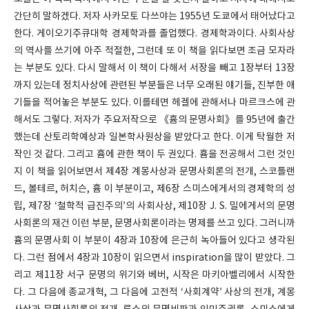
간단히 말하겠다. 저자 사카모토 다쓰야는 1955년 도쿄에서 태어났다고
한다. 게이오기주큐대학 경제학과를 졸업했다. 경제학과이다. 사회사상
의 역사를 쓰기에 아주 적절한, 그런데 또 이 책을 읽다보면 조금 모자라
는 부분도 있다. 다시 말해서 이 책이 다해서 서장을 빼고 1장부터 13장
까지 있는데 정치사상에 관련된 부분들은 너무 오래된 얘기들, 진부한 애
기들을 적어놓은 부분도 있다. 이를테면 헤겔에 관해서나 마르크스에 관
해서도 그렇다. 저자가 주요저작으로 《흄의 문명사회》를 95년에 출간
했는데 산토리학예상과 일본학사원상을 받았다고 한다. 이게 탁월한 저
작인 것 같다. 그리고 흄에 관한 책이 두 권있다. 흄을 전공해서 그런 것인
지 이 책을 읽어보면서 제4장 계몽사상과 문명사회론의 전개, 스코틀랜
드, 볼테르, 허치슨, 흄 이 부분이고, 제6장 스미스에게서의 경제학의 성
립, 제7장 ‘철학적 급진주의’의 사회사상, 제10장 J. S. 밀에게서의 문명
사회론의 재건 이런 부분, 문명사회론이라는 명제를 쓰고 있다. 그러니까
흄의 문명사회 이 부분이 4장과 10장에 은근히 녹아들어 있다고 생각된
다. 그런 점에서 4장과 10장이 읽으면서 inspiration을 많이 받았다. 그
리고 제11장 서구 문명의 위기와 베버, 시작은 마키아벨리에서 시작한
다. 그 다음에 종교개혁, 그 다음에 고전적 ‘사회계약’ 사상의 전개, 계몽