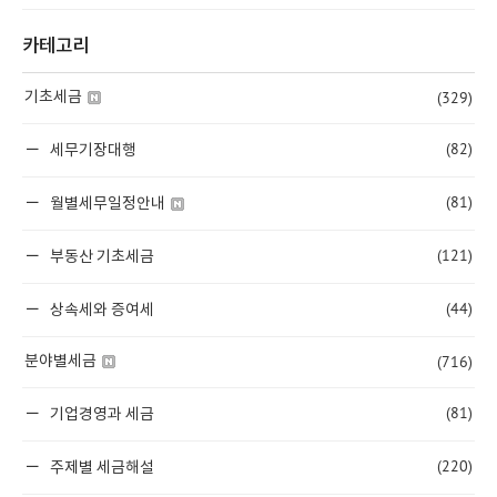
카테고리
(329)
기초세금
(82)
세무기장대행
(81)
월별세무일정안내
(121)
부동산 기초세금
(44)
상속세와 증여세
(716)
분야별세금
(81)
기업경영과 세금
(220)
주제별 세금해설