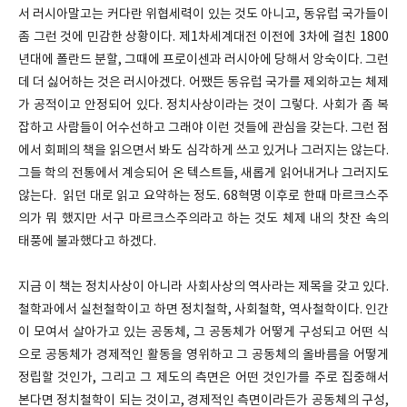
서 러시아말고는 커다란 위협세력이 있는 것도 아니고, 동유럽 국가들이
좀 그런 것에 민감한 상황이다. 제1차세계대전 이전에 3차에 걸친 1800
년대에 폴란드 분할, 그때에 프로이센과 러시아에 당해서 앙숙이다. 그런
데 더 싫어하는 것은 러시아겠다. 어쨌든 동유럽 국가를 제외하고는 체제
가 공적이고 안정되어 있다. 정치사상이라는 것이 그렇다. 사회가 좀 복
잡하고 사람들이 어수선하고 그래야 이런 것들에 관심을 갖는다. 그런 점
에서 회페의 책을 읽으면서 봐도 심각하게 쓰고 있거나 그러지는 않는다.
그들 학의 전통에서 계승되어 온 텍스트들, 새롭게 읽어내거나 그러지도
않는다. 읽던 대로 읽고 요약하는 정도. 68혁명 이후로 한때 마르크스주
의가 뭐 했지만 서구 마르크스주의라고 하는 것도 체제 내의 찻잔 속의
태풍에 불과했다고 하겠다.
지금 이 책는 정치사상이 아니라 사회사상의 역사라는 제목을 갖고 있다.
철학과에서 실천철학이고 하면 정치철학, 사회철학, 역사철학이다. 인간
이 모여서 살아가고 있는 공동체, 그 공동체가 어떻게 구성되고 어떤 식
으로 공동체가 경제적인 활동을 영위하고 그 공동체의 올바름을 어떻게
정립할 것인가, 그리고 그 제도의 측면은 어떤 것인가를 주로 집중해서
본다면 정치철학이 되는 것이고, 경제적인 측면이라든가 공동체의 구성,