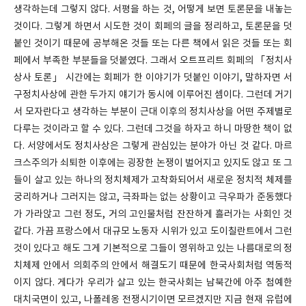
생각하는데 그렇지 않다. 서평을 하는 것, 어떻게 보면 토론문을 내놓는
것이다. 그렇게 하면서 시도한 것이 회페의 글을 정리하고, 토론문을 덧
붙인 것이기 때문에 공부해온 것들 또는 다른 책에서 읽은 것들 또는 회
페에서 부족한 부분들을 덧붙였다. 그래서 오트프리트 회페의 「정치사
상사 토론」 시간에는 회페가 한 이야기가 덧붙인 이야기, 말하자면 서
구정치사상에 관한 두가지 얘기가 동시에 이루어진 셈이다. 그런데 거기
서 모자란다고 생각하는 부분이 근대 이후의 정치사상을 어떤 주제별로
다루는 것이라고 할 수 있다. 그런데 그것을 하자고 하니 마땅한 책이 없
다. 서양에서도 정치사상은 그렇게 관심있는 분야가 아닌 것 같다. 마르
크스주의가 쇠퇴한 이후에는 굉장한 논쟁이 벌어지고 있지도 않고 또 그
들이 살고 있는 하나의 정치체제가 고착화되어서 새로운 정치적 체제를
궁리하거나 그러지는 않고, 극좌파는 없는 상황이고 극우파가 준동했다
가 가라앉고 그런 정도, 거의 고인물처럼 잔잔하게 흘러가는 사회인 것
같다. 가끔 프랑스에서 대규모 노동자 시위가 있고 도이칠란트에서 그런
것이 있다고 해도 그게 기본적으로 그들이 영위하고 있는 나름대로의 정
치체제 안에서 의회주의 안에서 해결도기 때문에 한국사회처럼 역동적
이지 않다. 게다가 우리가 살고 있는 한국사회는 남북간에 아주 첨예한
대치국면이 있고, 나폴레옹 전쟁시기이면 모르겠지만 지금 현재 유럽에