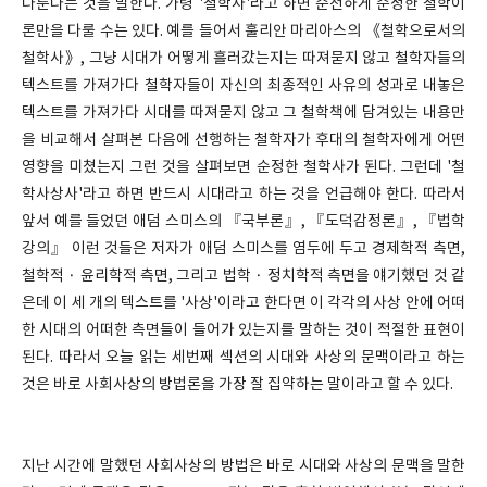
다룬다는 것을 말한다. 가령 '철학사'라고 하면 순전하게 순정한 철학이
론만을 다룰 수는 있다. 예를 들어서 훌리안 마리아스의 《철학으로서의
철학사》, 그냥 시대가 어떻게 흘러갔는지는 따져묻지 않고 철학자들의
텍스트를 가져가다 철학자들이 자신의 최종적인 사유의 성과로 내놓은
텍스트를 가져가다 시대를 따져묻지 않고 그 철학책에 담겨있는 내용만
을 비교해서 살펴본 다음에 선행하는 철학자가 후대의 철학자에게 어떤
영향을 미쳤는지 그런 것을 살펴보면 순정한 철학사가 된다. 그런데 '철
학사상사'라고 하면 반드시 시대라고 하는 것을 언급해야 한다. 따라서
앞서 예를 들었던 애덤 스미스의 『국부론』, 『도덕감정론』, 『법학
강의』 이런 것들은 저자가 애덤 스미스를 염두에 두고 경제학적 측면,
철학적 · 윤리학적 측면, 그리고 법학 · 정치학적 측면을 얘기했던 것 같
은데 이 세 개의 텍스트를 '사상'이라고 한다면 이 각각의 사상 안에 어떠
한 시대의 어떠한 측면들이 들어가 있는지를 말하는 것이 적절한 표현이
된다. 따라서 오늘 읽는 세번째 섹션의 시대와 사상의 문맥이라고 하는
것은 바로 사회사상의 방법론을 가장 잘 집약하는 말이라고 할 수 있다.
지난 시간에 말했던 사회사상의 방법은 바로 시대와 사상의 문맥을 말한