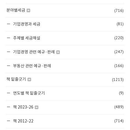
(716)
분야별세금
(81)
기업경영과 세금
(220)
주제별 세금해설
(247)
기업경영 관련 예규·판례
(166)
부동산 관련 예규·판례
(1213)
책 밑줄긋기
(9)
연도별 책 밑줄긋기
(489)
책 2023-26
(714)
책 2012-22