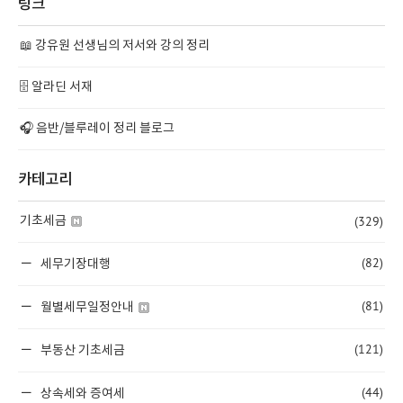
링크
📖 강유원 선생님의 저서와 강의 정리
🗄️ 알라딘 서재
🎧 음반/블루레이 정리 블로그
카테고리
(329)
기초세금
(82)
세무기장대행
(81)
월별세무일정안내
(121)
부동산 기초세금
(44)
상속세와 증여세