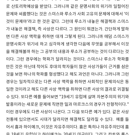
로 산토리학예상을 받았다. 그러니까 같은 문명사회의 위기라 일컬어진
문제와 씨름했다는 것은 스미스와 루소가 사회 고유의 문제에 대해서 '이
것이 문제야'라고 한 것은 같다. 그런데 루소가 내놓은 해결책과 스미스
가 내놓은 해결책, 즉 사상은 다르다. 그 원인이 뭐겠는가. 간단하게 말하
면 다른 사상 맥락을 취하면 대개 그렇게 된다. 그러니까 애덤 스미스가
문명사회가 위기네 하고 심각하게 생각한 다음에 무엇을 공부해서 이것
을 해결해볼까 하는 그 공부의 내용과 루소가 공부하는 것이 다르다는 것
이다. 그런 경우에는 학파가 달라지는 것이다. 스미스나 루소가 학파를
만든 것은 아닌데 적어도 후대의 학자들이 많은 사상가들이 근거를 삼은
것을 보면 하나의 학파를 형성했다고 해도 과언은 아니다. 그러니까 그런
경우는 일차적으로는 다른 사상 맥락을 취하면 사회적인 문제의식은 동
일한 것이라고 해도 다른 사상 맥락을 취하면 다른 사상의 결과로 귀결될
수 있다. 또다른 예를 들어보면 "19세기 유럽에 살며 자본주의의 위기와
발흥이라는 새로운 문제에 직면한 밀과 마르크스의 경우가 전형적이다."
이런 경우에도 다른 사상이 나온다. 그 다음 또다른 예가 있다. 같은 사상
전통에 있으면서도 시대가 달라지면 해결책도 달라질 수 있다. 예를 들
어서 흄과 하이예크, 이것은 자유주의이다. 흄은 특히나 자유주의인데 흄
은 18세기 유럽이고 하이예크는 20세기 미국이다. 그리고 칸트와 롤스