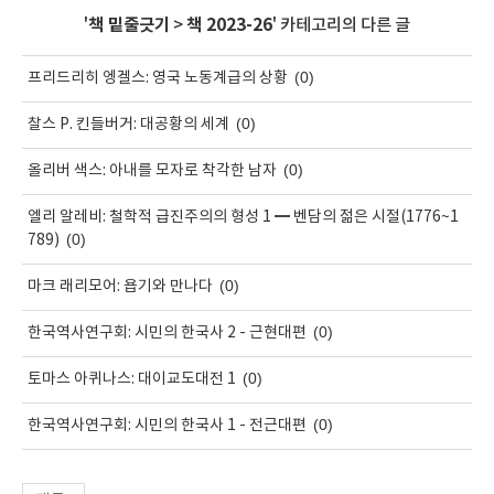
'
책 밑줄긋기
>
책 2023-26
' 카테고리의 다른 글
(0)
프리드리히 엥겔스: 영국 노동계급의 상황
(0)
찰스 P. 킨들버거: 대공황의 세계
(0)
올리버 색스: 아내를 모자로 착각한 남자
엘리 알레비: 철학적 급진주의의 형성 1 ━ 벤담의 젊은 시절(1776~1
(0)
789)
(0)
마크 래리모어: 욥기와 만나다
(0)
한국역사연구회: 시민의 한국사 2 - 근현대편
(0)
토마스 아퀴나스: 대이교도대전 1
(0)
한국역사연구회: 시민의 한국사 1 - 전근대편