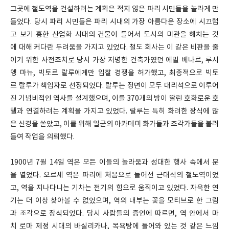
그곳에 철도역을 건설하려는 계획은 적지 않은 파리 시민들을 놀라게 만
들었다. 당시 파리 시민들은 파리 시내의 가장 아름다운 장소에 시끄럽
고 보기 흉한 산업화 시대의 건물이 들어서 도시의 미관을 해치는 것
에 대해 커다란 두려움을 가지고 있었다. 철도 회사는 이 같은 비판을 줄
이기 위한 사전조치로 당시 가장 저명한 건축가였던 에밀 베나르, 루시
엥 마뉴, 빅토르 랄루에게만 입찰 경쟁을 허가했고, 최종적으로 빅토
르 랄루가 책임자로 선정되었다. 랄루는 정면이 모두 대리석으로 이루어
진 기념비적인 역사를 설계했으며, 이를 370개의 방이 딸린 호화로운 호
텔과 연결하려는 계획을 가지고 있었다. 랄루는 특히 화려한 장식에 많
은 신경을 쏟았고, 이를 위해 일군의 아카데미 화가들과 조각가들을 불러
들여 작업을 의뢰했다.
1900년 7월 14일 역은 모든 이들의 놀라움과 성대한 행사 속에서 문
을 열었다. 오르세 역은 파리에 처음으로 들어선 근대식의 철도역이었
고, 역을 지나다니는 기차는 전기의 힘으로 움직이고 있었다. 자욱한 연
기는 더 이상 찾아볼 수 없었으며, 역의 내부는 꽃을 모티브로 한 그림
과 조각으로 장식되었다. 당시 사람들의 증언에 따르면, 역 안에서 마
치 로마 제정 시대의 바실리카나, 목욕탕에 들어와 있는 것 같은 느낌