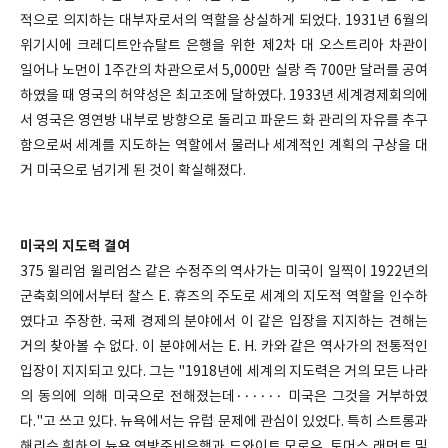
적으로 의지하는 대부자로서의 역할을 상실하게 되었다. 1931년 6월의
위기시에 크레디트안슈탈트 은행을 위한 제2차 대 오스트리아 차관이
일어나 노먼이 1주간의 차관으로서 5,000만 실랑 즉 700만 달러를 공여
하였을 때 영국의 허약성은 최고조에 달하였다. 1933년 세계경제회의에
서 영국은 영연방 내부로 방향으로 돌리고 파운드 화 관리의 자유를 추구
함으로써 세계를 지도하는 역할에서 물러나 세계적인 계획의 구상을 대
거 미국으로 넘기게 된 것이 확실해졌다.
미국의 지도력 결여
375 윌리엄 윌리엄스 같은 수정주의 역사가는 미국이 일찍이 1922년의
군축회의에서부터 찰스 E. 휴즈의 주도로 세계의 지도적 역할을 인수하
였다고 주장한. 국제 경제의 분야에서 이 같은 입장을 지지하는 견해는
거의 찾아볼 수 없다. 이 분야에서는 E. H. 카와 같은 역사가의 전통적인
입장이 지지되고 있다. 그는 "1918년에 세계의 지도력은 거의 모든 나라
의 동의에 의해 미국으로 전해졌는데······ 미국은 그것을 거부하였
다."고 쓰고 있다. 뉴욕에서는 유럽 문제에 관심이 있었다. 특히 스트롱과
해리슨 휘하의 뉴욕 연방준비은행과 드와이트 모로우, 토머스 래먼트 및