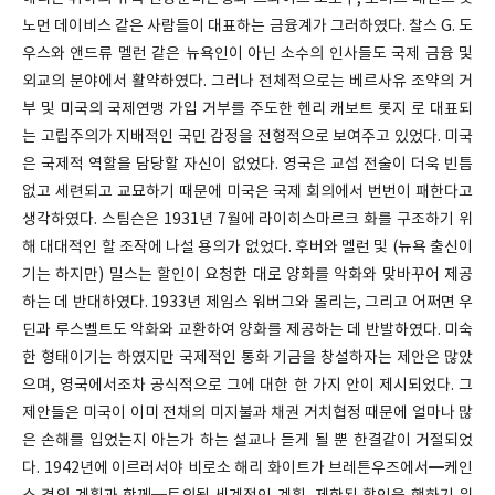
노먼 데이비스 같은 사람들이 대표하는 금융계가 그러하였다. 찰스 G. 도
우스와 앤드류 멜런 같은 뉴욕인이 아닌 소수의 인사들도 국제 금융 및
외교의 분야에서 활약하였다. 그러나 전체적으로는 베르사유 조약의 거
부 및 미국의 국제연맹 가입 거부를 주도한 헨리 캐보트 롯지 로 대표되
는 고립주의가 지배적인 국민 감정을 전형적으로 보여주고 있었다. 미국
은 국제적 역할을 담당할 자신이 없었다. 영국은 교섭 전술이 더욱 빈틈
없고 세련되고 교묘하기 때문에 미국은 국제 회의에서 번번이 패한다고
생각하였다. 스팀슨은 1931년 7월에 라이히스마르크 화를 구조하기 위
해 대대적인 할 조작에 나설 용의가 없었다. 후버와 멜런 및 (뉴욕 출신이
기는 하지만) 밀스는 할인이 요청한 대로 양화를 악화와 맞바꾸어 제공
하는 데 반대하였다. 1933년 제임스 워버그와 몰리는, 그리고 어쩌면 우
딘과 루스벨트도 악화와 교환하여 양화를 제공하는 데 반발하였다. 미숙
한 형태이기는 하였지만 국제적인 통화 기금을 창설하자는 제안은 많았
으며, 영국에서조차 공식적으로 그에 대한 한 가지 안이 제시되었다. 그
제안들은 미국이 이미 전채의 미지불과 채권 거치협정 때문에 얼마나 많
은 손해를 입었는지 아는가 하는 설교나 듣게 될 뿐 한결같이 거절되었
다. 1942년에 이르러서야 비로소 해리 화이트가 브레튼우즈에서━케인