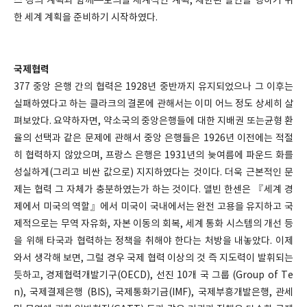
스 경의 계획과 함께━토의될 세계적인 계획, 제한된 할인을 행하기 위
한 세계 계획을 준비하기 시작하였다.
국제협력
377 중앙 은행 간의 협력은 1928년 중반까지 유지되었으나 그 이후는
실패하였다고 하는 클라크의 결론에 관해서는 이미 어느 정도 상세히 살
펴보았다. 요약하자면, 약소국의 중앙은행들에 대한 지배권 또는균형 환
율의 선택과 같은 문제에 관해서 중앙 은행들은 1926년 이전에는 적절
히 협력하지 않았으며, 프랑스 은행은 1931년의 늦여름에 파운드 화를
성실하게(그리고 비싼 값으로) 지지하였다는 것이다. 더욱 근본적인 문
제는 협력 그 자체가 충분하였는가 하는 것이다. 앨빈 한센은 『세계 경
제에서 미국의 역할』에서 미국이 국내에서는 완전 고용을 유지하고 국
제적으로는 무역 자유화, 자본 이동의 회복, 세계 통화 시스템의 개선 등
을 위해 타국과 협력하는 정책을 취해야 한다는 처방을 내놓았다. 이제
와서 생각해 보면, 그럴 경우 국제 협력 이상의 것 즉 지도력이 발휘되는
듯하고, 경제협력개발기구(OECD), 선진 10개 국 그룹 (Group of Te
n), 국제결제은행 (BIS), 국제통화기금(IMF), 국제부흥개발은행, 관세