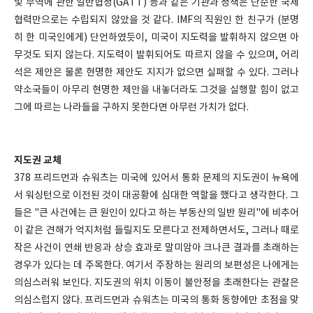
및 무역에 관한 일반협정(GATT) 등과 같은 기관과 정책은 단순한 국제
협력만으로는 수립되지 않았을 것 같다. IMF의 직원인 한 친구가 (분명
히 한 미국인에게) 단언하였듯이, 미국이 지도력을 발휘하지 않으면 아
무것도 되지 않는다. 지도력이 발휘되어도 따르지 않을 수 있으며, 어리
석은 제안은 물론 현명한 제안도 지지가 없으면 실패할 수 있다. 그러나
약소국들이 아무리 현명한 제안을 내놓더라도 그것을 실행할 힘이 없고
그에 따르는 나라들을 구하지 못한다면 아무런 가치가 없다.
지도권 교체
378 프리드먼과 슈워츠는 미국에 있어서 통화 문제의 지도권이 뉴욕에
서 워싱턴으로 이전된 것이 대공황에 심대한 역할을 했다고 생각한다. 그
들은 "큰 사건에는 큰 원인이 있다고 하는 부동산의 일반 원리"에 비추어
이 같은 견해가 억지처럼 들릴지도 모른다고 전제하면서도, 그러나 때로
작은 사건이 연쇄 반응과 상승 효과로 말미암아 크나큰 결과를 초래하는
경우가 있다는 데 주목한다. 여기서 주장하는 원리의 보편성은 나에게는
의심스러워 보인다. 지도권의 위치 이동이 불안정을 초래한다는 관찰은
의심스럽지 않다. 프리드먼과 슈워츠는 미국의 통화 동향에만 초점을 맞