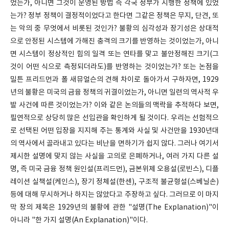
었는가, 아니면 그것이 운영된 방법 즉 각국 정부가 시행한 정책에 있었
는가? 정부 정책이 결정적이었다고 한다면 그같은 정책은 무지, 단견, 또
는 악의 중 무엇에서 비롯된 것인가? 불황의 심각성과 장기성은 상대적
으로 안정된 시스템에 가해진 충격의 크기를 반영하는 것이었는가, 아니
면 시스템이 정상적인 힘의 일격 또는 연타를 맞고 불안정해진 크기(그
것이 어떤 식으로 측정되더라도)를 반영하는 것이었는가? 또는 논점을
밀튼 프리드먼과 폴 새뮤얼슨의 견해 차이로 돌아가서 구하자면, 1929
년의 불황은 미국의 금융 정책의 귀결이었는가, 아니면 일련의 역사적 우
발 사건에 따른 것이었는가? 이와 같은 논의들의 맥락을 추적하다 보면,
필연적으로 상당히 많은 선입관을 확인하게 될 것이다. 우리는 선험적으
로 선택된 어떤 입장을 지지해 주는 통계와 사실 및 사건만을 1930년대
의 역사에서 골라내고 있다는 비난을 면하기가 쉽지 않다. 그러나 여기서
제시한 설명에 맞지 않는 사실을 고의로 은폐하거나, 여러 가지 다른 설
명, 즉 미국 금융 정책 원인설(프리드먼), 금본위제 오용설(로빈스), 디플
레이션 실책설(케인스), 장기 정체설(한센), 구조적 불균형설(스베닐손)
등에 대해 무시하거나 하지는 않았다고 주장하고 싶다. 그러므로 이 마지
막 장의 제목은 1929년의 불황에 관한 "설명(The Explanation)"이
아니라 "한 가지 설명(An Explanation)"이다.