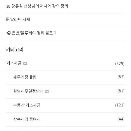
📖 강유원 선생님의 저서와 강의 정리
🗄️ 알라딘 서재
🎧 음반/블루레이 정리 블로그
카테고리
(329)
기초세금
(82)
세무기장대행
(81)
월별세무일정안내
(121)
부동산 기초세금
(44)
상속세와 증여세