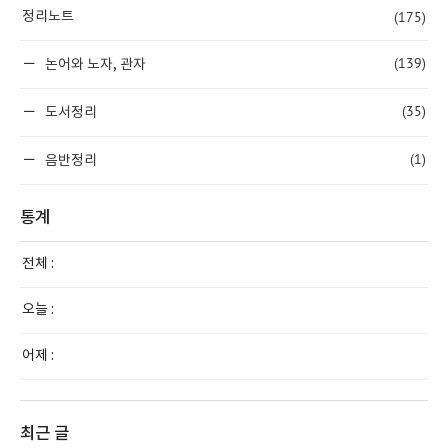
(175)
정리노트
(139)
논어와 노자, 관자
(35)
도서정리
(1)
음반정리
통계
전체 :
오늘 :
어제 :
최근 글