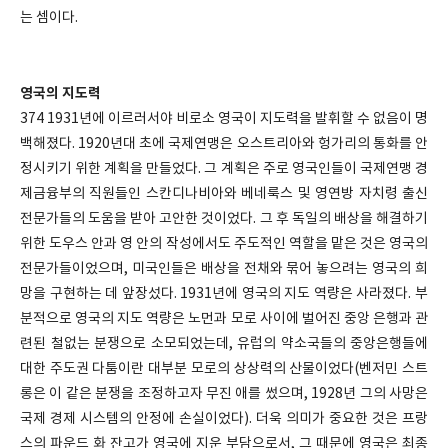
는 셈이다.
영국의 지도력
374 1931년에 이르러서야 비로소 영국이 지도력을 발휘할 수 없음이 명
백해졌다. 1920년대 초에 국제연맹은 오스트리아와 헝가리의 통화를 안
정시키기 위한 계획을 만들었다. 그 계획은 주로 영국인들이 국제연맹 경
제금융부의 직원들인 스칸디나비아와 베네룩스 및 영연방 자치령 출신
전문가들의 도움을 받아 고안한 것이었다. 그 후 독일의 배상을 해결하기
위한 도우스 안과 영 안의 작성에서도 주도적인 역할을 맡은 것은 영국의
전문가들이었으며, 미국인들은 배상을 전채와 묶어 놓으려는 영국의 희
망을 구현하는 데 앞장섰다. 1931년에 영국의 지도 역량은 사라졌다. 부
분적으로 영국의 지도 역량은 노먼과 모로 사이에 벌어진 중앙 은행과 관
련된 철없는 분쟁으로 소모되었는데, 유럽의 약소국들의 중앙은행들에
대한 주도권 다툼이란 대부분 모로의 상상력의 산물이었다(벤저민 스트
롱은 이 같은 분쟁을 조정하고자 무진 애를 썼으며, 1928년 그의 사망은
국제 경제 시스템의 안정에 손실이었다). 더욱 의미가 중요한 것은 프랑
스의 파운드 화 잔고가 영국에 지운 부담으로서, 그 때문에 영국은 최종