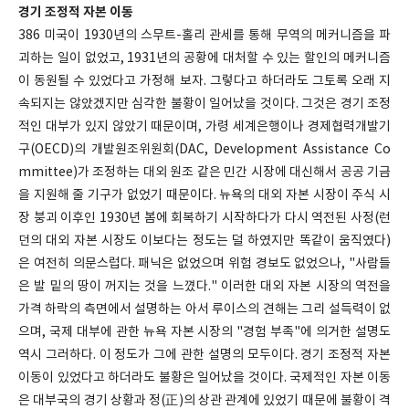
경기 조정적 자본 이동
386 미국이 1930년의 스무트-홀리 관세를 통해 무역의 메커니즘을 파
괴하는 일이 없었고, 1931년의 공황에 대처할 수 있는 할인의 메커니즘
이 동원될 수 있었다고 가정해 보자. 그렇다고 하더라도 그토록 오래 지
속되지는 않았겠지만 심각한 불황이 일어났을 것이다. 그것은 경기 조정
적인 대부가 있지 않았기 때문이며, 가령 세계은행이나 경제협력개발기
구(OECD)의 개발원조위원회(DAC, Development Assistance Co
mmittee)가 조정하는 대외 원조 같은 민간 시장에 대신해서 공공 기금
을 지원해 줄 기구가 없었기 때문이다. 뉴욕의 대외 자본 시장이 주식 시
장 붕괴 이후인 1930년 봄에 회복하기 시작하다가 다시 역전된 사정(런
던의 대외 자본 시장도 이보다는 정도는 덜 하였지만 똑같이 움직였다)
은 여전히 의문스럽다. 패닉은 없었으며 위험 경보도 없었으나, "사람들
은 발 밑의 땅이 꺼지는 것을 느꼈다." 이러한 대외 자본 시장의 역전을
가격 하락의 측면에서 설명하는 아서 루이스의 견해는 그리 설득력이 없
으며, 국제 대부에 관한 뉴욕 자본 시장의 "경험 부족"에 의거한 설명도
역시 그러하다. 이 정도가 그에 관한 설명의 모두이다. 경기 조정적 자본
이동이 있었다고 하더라도 불황은 일어났을 것이다. 국제적인 자본 이동
은 대부국의 경기 상황과 정(正)의 상관 관계에 있었기 때문에 불황이 격