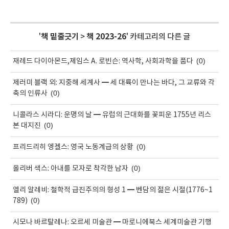
'
책 밑줄긋기
>
책 2023-26
' 카테고리의 다른 글
(0)
재레드 다이아몬드,제임스 A. 로빈슨: 역사학, 사회과학을 품다
제러미 블랙 외: 지중해 세계사 ━ 세 대륙이 만나는 바다, 그 교류와 각
(0)
축의 인류사
니콜라스 시라디: 운명의 날 ━ 유럽의 근대화를 꽃피운 1755년 리스
(0)
본 대지진
(0)
프리드리히 엥겔스: 영국 노동계급의 상황
(0)
올리버 색스: 아내를 모자로 착각한 남자
엘리 알레비: 철학적 급진주의의 형성 1 ━ 벤담의 젊은 시절(1776~1
(0)
789)
시모나 바르탈레나: 오르세 미술관 ━ 마로니에북스 세계미술관 기행