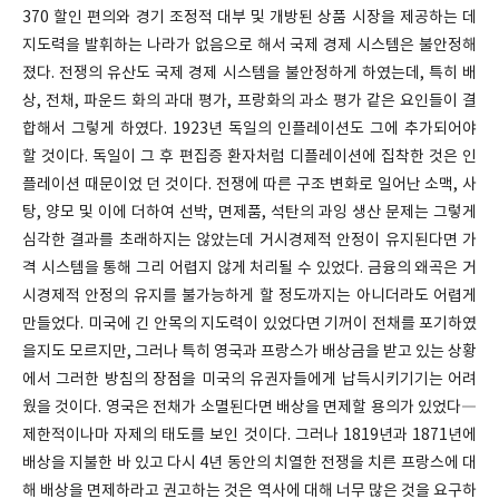
370 할인 편의와 경기 조정적 대부 및 개방된 상품 시장을 제공하는 데
지도력을 발휘하는 나라가 없음으로 해서 국제 경제 시스템은 불안정해
졌다. 전쟁의 유산도 국제 경제 시스템을 불안정하게 하였는데, 특히 배
상, 전채, 파운드 화의 과대 평가, 프랑화의 과소 평가 같은 요인들이 결
합해서 그렇게 하였다. 1923년 독일의 인플레이션도 그에 추가되어야
할 것이다. 독일이 그 후 편집증 환자처럼 디플레이션에 집착한 것은 인
플레이션 때문이었 던 것이다. 전쟁에 따른 구조 변화로 일어난 소맥, 사
탕, 양모 및 이에 더하여 선박, 면제품, 석탄의 과잉 생산 문제는 그렇게
심각한 결과를 초래하지는 않았는데 거시경제적 안정이 유지된다면 가
격 시스템을 통해 그리 어렵지 않게 처리될 수 있었다. 금융의 왜곡은 거
시경제적 안정의 유지를 불가능하게 할 정도까지는 아니더라도 어렵게
만들었다. 미국에 긴 안목의 지도력이 있었다면 기꺼이 전채를 포기하였
을지도 모르지만, 그러나 특히 영국과 프랑스가 배상금을 받고 있는 상황
에서 그러한 방침의 장점을 미국의 유권자들에게 납득시키기기는 어려
웠을 것이다. 영국은 전채가 소멸된다면 배상을 면제할 용의가 있었다―
제한적이나마 자제의 태도를 보인 것이다. 그러나 1819년과 1871년에
배상을 지불한 바 있고 다시 4년 동안의 치열한 전쟁을 치른 프랑스에 대
해 배상을 면제하라고 권고하는 것은 역사에 대해 너무 많은 것을 요구하