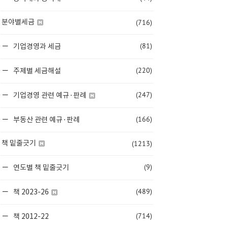
(716)
분야별세금
(81)
기업경영과 세금
(220)
주제별 세금해설
(247)
기업경영 관련 예규·판례
(166)
부동산 관련 예규·판례
(1213)
책 밑줄긋기
(9)
연도별 책 밑줄긋기
(489)
책 2023-26
(714)
책 2012-22