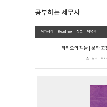
공부하는 세무사
목차정리
Read me
창고
방명록
라티오의 책들 | 문학 고
강의노트 / 