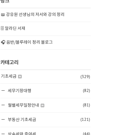
링크
📖 강유원 선생님의 저서와 강의 정리
🗄️ 알라딘 서재
🎧 음반/블루레이 정리 블로그
카테고리
(329)
기초세금
(82)
세무기장대행
(81)
월별세무일정안내
(121)
부동산 기초세금
(44)
상속세와 증여세