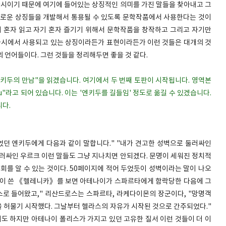
서사시이기 때문에 여기에 들어있는 상징적인 의미를 가진 말들을 찾아내고 그
새로운 상징들을 개발해서 통용될 수 있도록 문학작품에서 사용한다는 것이
기 혼자 읽고 자기 혼자 즐기기 위해서 문학작품을 창작하고 그리고 자기만
서사시에서 사용되고 있는 상징이라든가 표현이라든가 이런 것들은 대개의 것
 언어들이다. 그런 것들을 정리해두면 좋을 것 같다.
 엔키두의 만남"을 읽겠습니다. 여기에서 두 번째 토판이 시작됩니다. 영역본
kidu"라고 되어 있습니다. 이는 '엔키두를 길들임' 정도로 옮길 수 있겠습니다.
니다.
었던 엔키두에게 다음과 같이 말합니다." "내가 견고한 성벽으로 둘러싸인
러싸인 우르크 이런 말들도 그냥 지나치면 안되겠다. 문명이 세워진 정치적
회를 알 수 있는 것이다. 50페이지에 적어 두었듯이 성벽이라는 말이 나오
폰이 쓴 《헬레니카》를 보면 아테나이가 스파르타에게 함락당한 다음에 그
스로 들어왔고," 리산드로스는 스파르타, 라케다이몬의 장군이다, "망명객
 허물기 시작했다. 그날부터 헬라스의 자유가 시작된 것으로 간주되었다."
 하지만 아테나이 폴리스가 가지고 있던 고유한 질서 이런 것들이 더 이