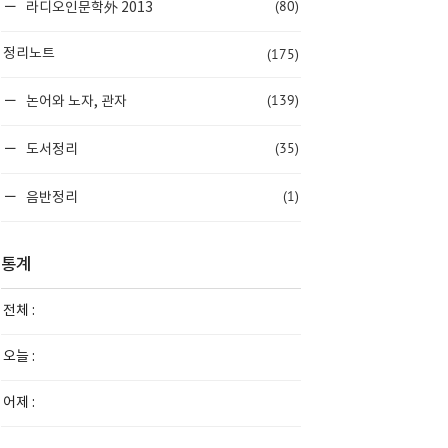
(80)
라디오인문학外 2013
(175)
정리노트
(139)
논어와 노자, 관자
(35)
도서정리
(1)
음반정리
통계
전체 :
오늘 :
어제 :