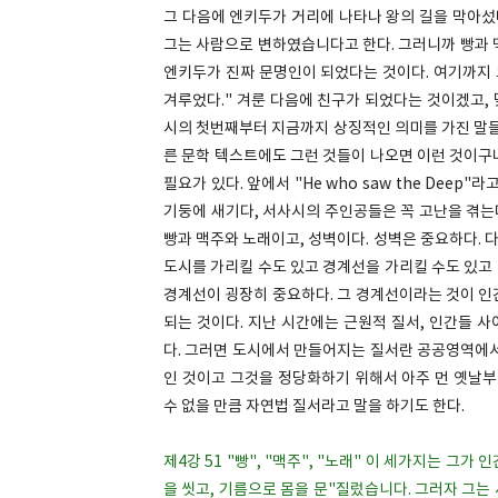
그 다음에 엔키두가 거리에 나타나 왕의 길을 막아섰다
그는 사람으로 변하였습니다고 한다. 그러니까 빵과 맥
엔키두가 진짜 문명인이 되었다는 것이다. 여기까지 
겨루었다." 겨룬 다음에 친구가 되었다는 것이겠고,
시의 첫번째부터 지금까지 상징적인 의미를 가진 말들
른 문학 텍스트에도 그런 것들이 나오면 이런 것이구
필요가 있다. 앞에서 "He who saw the Dee
기둥에 새기다, 서사시의 주인공들은 꼭 고난을 겪는다
빵과 맥주와 노래이고, 성벽이다. 성벽은 중요하다.
도시를 가리킬 수도 있고 경계선을 가리킬 수도 있고 
경계선이 굉장히 중요하다. 그 경계선이라는 것이 인
되는 것이다. 지난 시간에는 근원적 질서, 인간들 
다. 그러면 도시에서 만들어지는 질서란 공공영역에서
인 것이고 그것을 정당화하기 위해서 아주 먼 옛날부
수 없을 만큼 자연법 질서라고 말을 하기도 한다.
제4강 51 "빵", "맥주", "노래" 이 세가지는 그
을 씻고, 기름으로 몸을 문"질렀습니다. 그러자 그는 