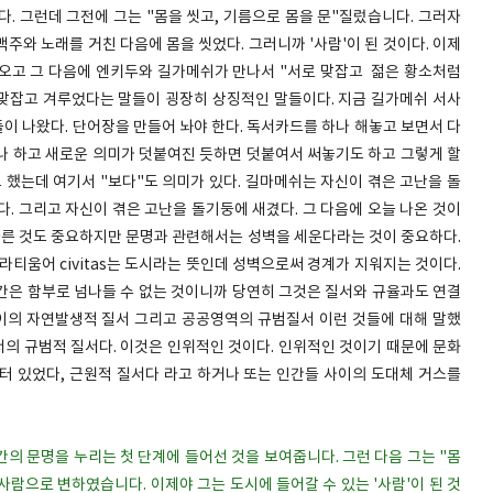
. 그런데 그전에 그는 "몸을 씻고, 기름으로 몸을 문"질렀습니다. 그러자
주와 노래를 거친 다음에 몸을 씻었다. 그러니까 '사람'이 된 것이다. 이제
오고 그 다음에 엔키두와 길가메쉬가 만나서 "서로 맞잡고 젊은 황소처럼
 맞잡고 겨루었다는 말들이 굉장히 상징적인 말들이다. 지금 길가메쉬 서사
이 나왔다. 단어장을 만들어 놔야 한다. 독서카드를 하나 해놓고 보면서 다
나 하고 새로운 의미가 덧붙여진 듯하면 덧붙여서 써놓기도 하고 그렇게 할
p"라고 했는데 여기서 "보다"도 의미가 있다. 길마메쉬는 자신이 겪은 고난을 돌
. 그리고 자신이 겪은 고난을 돌기둥에 새겼다. 그 다음에 오늘 나온 것이
 다른 것도 중요하지만 문명과 관련해서는 성벽을 세운다라는 것이 중요하다.
라티움어 civitas는 도시라는 뜻인데 성벽으로써 경계가 지워지는 것이다.
간은 함부로 넘나들 수 없는 것이니까 당연히 그것은 질서와 규율과도 연결
사이의 자연발생적 질서 그리고 공공영역의 규범질서 이런 것들에 대해 말했
의 규범적 질서다. 이것은 인위적인 것이다. 인위적인 것이기 때문에 문화
터 있었다, 근원적 질서다 라고 하거나 또는 인간들 사이의 도대체 거스를
가 인간의 문명을 누리는 첫 단계에 들어선 것을 보여줍니다. 그런 다음 그는 "몸
사람으로 변하였습니다. 이제야 그는 도시에 들어갈 수 있는 '사람'이 된 것