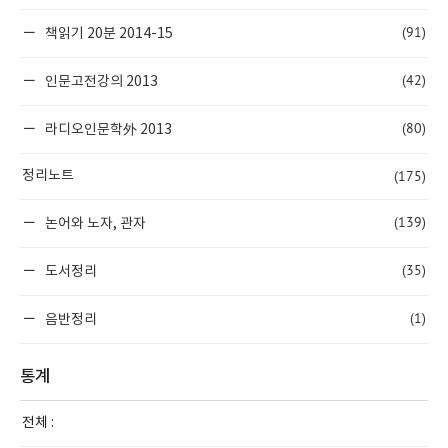
(91)
책읽기 20분 2014-15
(42)
인문고전강의 2013
(80)
라디오인문학外 2013
(175)
정리노트
(139)
논어와 노자, 관자
(35)
도서정리
(1)
음반정리
통계
전체 :