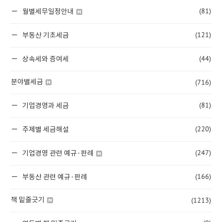
(81)
월별세무일정안내
(121)
부동산 기초세금
(44)
상속세와 증여세
(716)
분야별세금
(81)
기업경영과 세금
(220)
주제별 세금해설
(247)
기업경영 관련 예규·판례
(166)
부동산 관련 예규·판례
(1213)
책 밑줄긋기