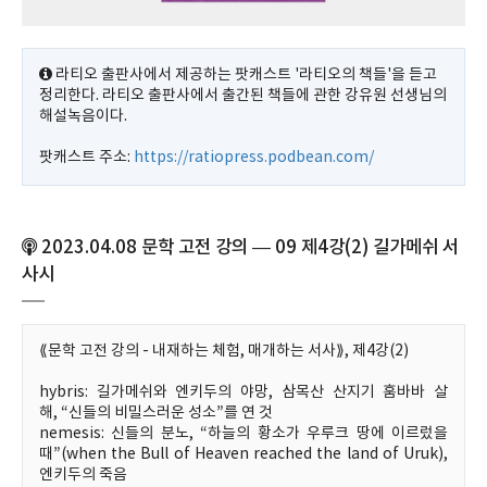
라티오 출판사에서 제공하는 팟캐스트 '라티오의 책들'을 듣고
정리한다. 라티오 출판사에서 출간된 책들에 관한 강유원 선생님의
해설녹음이다.
팟캐스트 주소:
https://ratiopress.podbean.com/
2023.04.08 문학 고전 강의 — 09 제4강(2) 길가메쉬 서
사시
⟪문학 고전 강의 - 내재하는 체험, 매개하는 서사⟫, 제4강(2)
hybris: 길가메쉬와 엔키두의 야망, 삼목산 산지기 훔바바 살
해, “신들의 비밀스러운 성소”를 연 것
nemesis: 신들의 분노, “하늘의 황소가 우루크 땅에 이르렀을
때”(when the Bull of Heaven reached the land of Uruk),
엔키두의 죽음