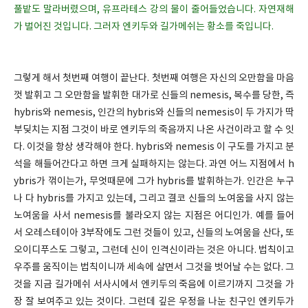
풀밭도 말라버렸으며, 유프라테스 강의 물이 줄어들었습니다. 자연재해
가 벌어진 것입니다. 그러자 엔키두와 길가메쉬는 황소를 죽입니다.
그렇게 해서 첫번째 여행이 끝난다. 첫번째 여행은 자신의 오만함을 마음
껏 발휘고 그 오만함을 발휘한 대가로 신들의 nemesis, 복수를 당한, 즉
hybris와 nemesis, 인간의 hybris와 신들의 nemesis이 두 가지가 딱
부딪치는 지점 그것이 바로 엔키두의 죽음까지 나온 사건이라고 할 수 잇
다. 이것을 항상 생각해야 한다. hybris와 nemesis 이 구도를 가지고 분
석을 해들어간다고 하면 크게 실패하지는 않는다. 과연 어느 지점에서 h
ybris가 꺾이는가, 무엇때문에 그가 hybris를 발휘하는가. 인간은 누구
나 다 hybris를 가지고 있는데, 그리고 결코 신들의 노여움을 사지 않는
노여움을 사서 nemesis를 불라오지 않는 지점은 어디인가. 예를 들어
서 오레스테이아 3부작에도 그런 것들이 있고, 신들의 노여움을 산다, 또
오이디푸스도 그렇고, 그런데 신이 인격신이라는 것은 아니다. 법칙이고
우주를 움직이는 법칙이니까 세속에 살면서 그것을 벗어날 수는 없다. 그
것을 지금 길가메쉬 서사시에서 엔키두의 죽음에 이르기까지 그것을 가
장 잘 보여주고 있는 것이다. 그런데 깊은 우정을 나눈 친구인 엔키두가