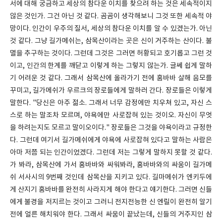
서에 대해 궁금하고 세상의 참다운 이치를 찾으려 하는 것은 세속적이지
않은 것인가. 그건 아닌 것 같다. 곰곰이 생각해보니 그것 또한 세속적 야
망이다. 인간이 우주의 질서, 세상의 참다운 이치를 알 수 있겠는가. 아닌
것 같다. 그냥 길가메쉬는, 삼목산이라는 곳은 신이 거주하는 산이다. 불
멸을 추구하는 것이다. 그런데 그것은 그러면 허황되고 호기롭고 그런 것
이고, 인간의 한계를 깨닫고 이렇게 하는 그렇지 않는가. 글쎄 쉽게 말하
기 어려운 것 같다. 그래서 삼목산에 올라가기 전에 훔바바 살해 음모를
꾸미고, 길가메쉬가 우르크의 장로들에게 말하러 간다. 장로들은 이렇게
말한다. "당신은 아주 젊소. 그래서 너무 감정에만 치우쳐 있고, 자신 스
스로 하는 말조차 모르며, 야욕에만 사로잡혀 있는 것이오. 자신이 무엇
을 하려는지도 모르고 말이오이다." 장로들은 그것을 야욕이라고 규정한
다. 그런데 여기서 길가메쉬에게 야욕에 사로잡혀 있다고 말하는 사람은
아마 저쯤 되는 인간이었겠다. 그런데 저는 그렇게 말하지 못할 것 같다.
가 봐라, 삼목산에 가서 훔바바와 싸워봐라, 훔바바와의 싸움이 길가메
쉬 서사시의 9번째 것인데 삼목산을 지키고 있다. 길마메쉬가 엔키두에
게 산지기 훔바바를 완전히 사라지게 해야 한다고 얘기한다. 그러면 신들
에게 불경을 저지르는 것이고 그러니 전지전능한 신 엔릴이 완전히 알기
전에 얼른 해치워야 한다. 그래서 싸움이 끝났는데, 신들의 거주지인 삼