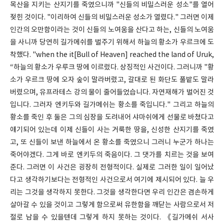
목산을 지키는 산지기를 죽였으니까 "신들의 비밀스러운 성소"를 열어
젖힌 것이다. "이리하여 신들의 비밀스러운 성소가 열렸다." 그러면 이제
인간의 오만함이라는 것이 신들의 노여움을 산다고 하는, 신들의 노여움
을 사니까 당연히 길가메쉬를 벌주기 위해서 하늘의 황소가 우르크에 도
착했다. "when the it[Bull of Heaven] reached the land of Uruk,
“하늘의 황소가 우루크 땅에 이르렀다. 상징적인 사건이다. 그러니까 "황
소가 우르크 땅에 오자 숲이 말라버렸고, 갈대로 된 화단도 풀밭도 말라
버렸으며, 유프라테스 강의 물이 줄어들었습니다. 자연재해가 벌어진 것
입니다. 그러자 엔키두와 길가메쉬는 황소를 죽입니다." 그리고 하늘의
황소를 죽인 후 둘은 그의 심장을 도려내어 샤마쉬에게 선물로 바쳤다고
얘기되어 있는데 이제 신들이 사는 거룩한 땅을, 신성한 산지기를 죽였
고, 또 신들이 보낸 하늘에서 온 황소를 죽였으니 그러니 누군가 하나는
죽어야겠다. 그게 바로 엔키두의 죽음이다. 그 댓가를 치르는 것을 보여
준다. 그러면 이 사건은 굉장히 전형적이다. 실제로 그러한 일이 일어났
다고 생각하기보다는 전형적인 사건으로서 여기에 제시되어 있다. 늘 우
리는 그것을 생각하지 못한다. 그것을 생각한다면 우리 인간은 겸손하게
살아갈 수 있을 것이고 그렇게 함으로써 유한함을 깨닫는 사람으로서 저
절로 남을 수 있을텐데 그렇게 하지 못하는 것이다. 《길가메쉬 서사