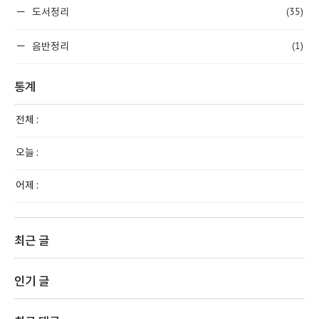
(35)
도서정리
(1)
음반정리
통계
전체 :
오늘 :
어제 :
최근 글
인기 글