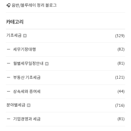
🎧 음반/블루레이 정리 블로그
카테고리
(329)
기초세금
(82)
세무기장대행
(81)
월별세무일정안내
(121)
부동산 기초세금
(44)
상속세와 증여세
(716)
분야별세금
(81)
기업경영과 세금