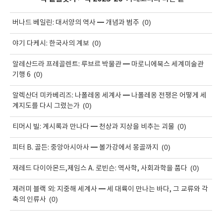
(0)
버나드 베일린: 대서양의 역사 ━ 개념과 범주
(0)
야기 다케시: 한국사의 계보
알레산드라 프레골렌트: 루브르 박물관 ━ 마로니에북스 세계미술관
(0)
기행 6
알렉산더 미카베리즈: 나폴레옹 세계사 ━ 나폴레옹 전쟁은 어떻게 세
(0)
계지도를 다시 그렸는가
(0)
티머시 빌: 계시록과 만나다 ━ 천상과 지상을 비추는 괴물
(0)
피터 B. 골든: 중앙아시아사 ━ 볼가강에서 몽골까지
(0)
재레드 다이아몬드,제임스 A. 로빈슨: 역사학, 사회과학을 품다
제러미 블랙 외: 지중해 세계사 ━ 세 대륙이 만나는 바다, 그 교류와 각
(0)
축의 인류사