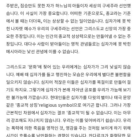
주받은, 짐승만도 못한 자가 하느님의 아들이자 세상의 구세주라 선언했
습니다. 이 사실이 가장 중요합니다. 어떠한 기준으로도, 종교라는 기준
에서 볼 때는 더더욱, 이는 상상할 수 없는 일이었습니다. 십자가에 못 박
힌 나자렛 예수가 우리의 구세주라는 선언은 그리스도교 신앙의 가장 중
요한 주장입니다. 이는 인간의 종교적 상상력으로는 만들어낼 수 없는 주
장입니다. 대다수 사람이 받아들이는 영적 관념들로는 십자가에 못 박힌
메시아라는 낯선 관념에 이를 수 없습니다.
그리스도교 '문화'에 젖어 있는 우리에게는 십자가가 그리 낯설지 않습
니다. 예배 때 십자가를 들고 행진하는 모습은 우리에게 별다른 불편함을
일으키지 않습니다. 심지어 적잖은 이들은 십자가를 목걸이로 만들어 걸
기도 하지요. 그렇기에 십자가가 본래 자아낸 공포를 우리가 가늠해 보기
란 불가능에 가깝습니다. 현대인들은 십자가를 다윗의 별이나 태극 문양
같은 '종교적 상징'religious symbol으로 여기곤 합니다. 그러나 가장
근본적인 차원에서 십자가는 결코 '종교적'이 될 수 없습니다. 이는 아무
리 강조해도 지나치지 않습니다. 우리는 이를 잊어버리기 쉽습니다. 우리
는 폭력에 의한 죽음을 영적인 것, 영감을 주는 것처럼 보이게 하기 위해
시간이 흐를수록 낭만화하는 경향이 있습니다. 잔다르크가 화형당한 모