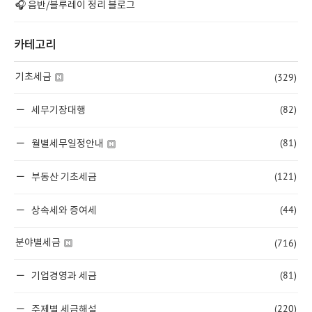
🎧 음반/블루레이 정리 블로그
카테고리
(329)
기초세금
(82)
세무기장대행
(81)
월별세무일정안내
(121)
부동산 기초세금
(44)
상속세와 증여세
(716)
분야별세금
(81)
기업경영과 세금
(220)
주제별 세금해설