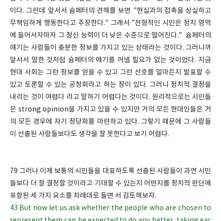
이다. 그런데 앞서서 슘페터의 견해를 보면 "현실과의 접촉을 상실하고
무책임하게 행동한다고 주장한다." 그래서 "전형적인 시민은 정치 영역
에 들어서자마자 그 정신 능력이 더 낮은 수준으로 떨어진다." 슘페터의
얘기는 사람들이 충분한 정보를 가지고 있는 상태라는 것이다. 그러니까
앞서서 말한 것처럼 슘페터의 얘기를 꺼낼 필요가 없는 것이었다. 지금
현대 사회는 그런 정보를 얻을 수 있고 그런 선호를 얼마든지 발표할 수
있고 토론할 수 있는 공청회라고 하는 장이 있다. 그러니 정치적 결정을
내리는 것이 여렵다 라고 말하기 어렵다는 것이다. 원리적으로는 시민들
은 strong opinion을 가지고 있을 수 있지만 거의 모든 현대인들은 거
의 모든 경우에 자기 정당화를 마련하고 있다. 그렇기 때문에 그 사람들
이 선출된 사람들보다도 생각을 잘 못한다고 보기 어렵다.
79 그러나 이제 보통의 시민들을 대표하도록 선출된 사람들이 과연 시민
들보다 더 잘 결정할 것이라고 기대할 수 있는지 어떤지를 정치적 판단에
포함된 세 가지 요소를 차례대로 들면 서 검토해보자.
43 But now let us ask whether the people who are chosen to
represent them can be expected to do any better, taking eac