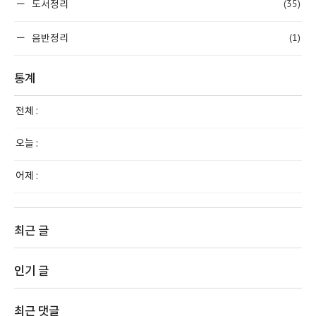
(35)
도서정리
(1)
음반정리
통계
전체 :
오늘 :
어제 :
최근 글
인기 글
최근 댓글