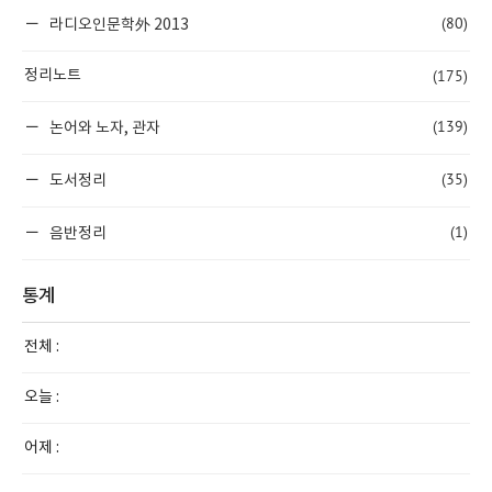
(80)
라디오인문학外 2013
(175)
정리노트
(139)
논어와 노자, 관자
(35)
도서정리
(1)
음반정리
통계
전체 :
오늘 :
어제 :