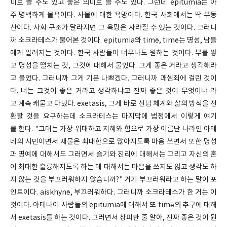
미로 쓸 수도 있고 좋은 의미로 쓸 수도 있다. 그런데 epitumia는 아
주 명백하게 물욕이다. 사물에 대한 욕망이다. 한국 사회에서는 딱 부동
산이다. 사회 구조가 달라지면 그 욕망은 사라질 수 있는 것이다. 그러니
까 소크라테스가 물어본 것이다. epitumia와 timē, timē는 명성, 남들
에게 알려지는 것이다. 한국 사람들이 너무나도 원하는 것이다. 부를 쌓
고 명성을 떨치는 것, 그것에 대해서 물었다. 그게 좋은 거라고 생각해라
고 물었다. 그러니까 그게 기분 나쁘겠다. 그러니까 괘씸죄에 걸린 것이
다. 너는 그것이 좋은 거라고 생각하냐고 진짜 좋은 것이 무엇이냐 라
고 계속 캐묻고 다녔다. exetasis, 그게 바로 신념 체계와 삶의 방식을 전
환할 것을 요구하는데 소크라테스는 마지막에 법정에서 이렇게 얘기
를 한다. "그대는 가장 위대하고 지혜와 힘으로 가장 이름난 나라인 아테
네의 시민이면서 재물은 최대한으로 많아지도록 마음 쓰면서 또한 명성
과 명예에 대해서도 그러면서 슬기와 진리에 대해서는 그리고 자신의 혼
이 최대한 훌륭해지도록 하는 데 대해서는 마음을 쓰지도 않고 생각도 하
지 않는 것을 부끄러워하지 않습니까?" 거기 부끄러워라고 하는 말이 포
인트이다. aiskhynē, 부끄러워하다. 그러니까 소크라테스가 한 거는 이
것이다. 아테나이 사람들의 epitumia에 대해서 또 timē의 추구에 대해
서 exetasis를 하는 것이다. 그러면서 창피한 줄 알아, 진짜 좋은 것이 뭔