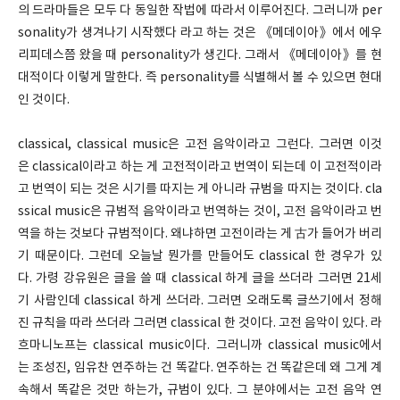
의 드라마들은 모두 다 동일한 작법에 따라서 이루어진다. 그러니까 per
sonality가 생겨나기 시작했다 라고 하는 것은 《메데이아》에서 에우
리피데스쯤 왔을 때 personality가 생긴다. 그래서 《메데이아》를 현
대적이다 이렇게 말한다. 즉 personality를 식별해서 볼 수 있으면 현대
인 것이다.
classical, classical music은 고전 음악이라고 그런다. 그러면 이것
은 classical이라고 하는 게 고전적이라고 번역이 되는데 이 고전적이라
고 번역이 되는 것은 시기를 따지는 게 아니라 규범을 따지는 것이다. cla
ssical music은 규범적 음악이라고 번역하는 것이, 고전 음악이라고 번
역을 하는 것보다 규범적이다. 왜냐하면 고전이라는 게 古가 들어가 버리
기 때문이다. 그런데 오늘날 뭔가를 만들어도 classical 한 경우가 있
다. 가령 강유원은 글을 쓸 때 classical 하게 글을 쓰더라 그러면 21세
기 사람인데 classical 하게 쓰더라. 그러면 오래도록 글쓰기에서 정해
진 규칙을 따라 쓰더라 그러면 classical 한 것이다. 고전 음악이 있다. 라
흐마니노프는 classical music이다. 그러니까 classical music에서
는 조성진, 임유찬 연주하는 건 똑같다. 연주하는 건 똑같은데 왜 그게 계
속해서 똑같은 것만 하는가, 규범이 있다. 그 분야에서는 고전 음악 연