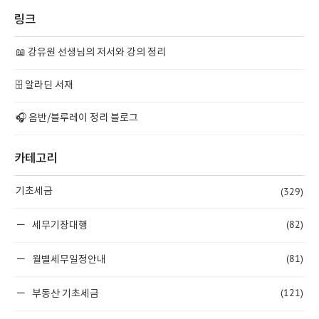
링크
📖 강유원 선생님의 저서와 강의 정리
🗄️ 알라딘 서재
🎧 음반/블루레이 정리 블로그
카테고리
(329)
기초세금
(82)
세무기장대행
(81)
월별세무일정안내
(121)
부동산 기초세금