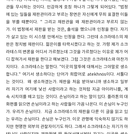
관들 무시하는 것이다. 민감하게 호칭 하나가 그렇게 되어있다. "법정
에 있는 일들을 재판관이라고 부르는 장면은 자신에게 무죄 표결한 이들
을 부를 때뿐이다. " 그리고 재판관을 왜 재판관이라고 부르지 않는
가. 이 법정에서 재판을 받는 것은, 출석을 했으니까 인정을 한다. 자기
가 살고 있는 이 시스템 안에서는 인정을 한다. 그런데 소크라테스의 재
판은 정치범 재판이다. 젊은이를 타락시켰다고 하는 것. 가령 제가 소크
라테스의 변론을 어디서 가르쳤는데 그것을 가르쳤다는 이유로 제가 어
디 잡혀가서 재판을 한다고 해보겠다. 그럼 그것은 소크라테스와 마찬가
지이다. 소크라테스는 말한다. "이곳의 말투에 대해서는 그야말로 생소
합니다." 여기서 생소하다는 단어가 희랍어로 atekhnōs이다. 서툴다
는 것이다. 왜 생소하겠는가. 재판을 처음 받아보니까 생소하고 일부
러 자기가 여기에 낯선 사람이라고 하는 것처럼 지금 아이러니를, 계
속 시치미를 떼고 있는 것이다. 손님이라고 하는 말이 있다. 플라톤의 대
화편를 읽으면 손님이라고 하는 사람들이 가끔 나온다. 이 손님이 누구인
가. 우리가 손님이다. 지금 소크라테스의 재판을 다룬 이 글을 읽고 있
는 우리는 손님이다. 손님은 누구인가. 이곳 관행에 익숙하지 않기도 하
지만 현명한 외부의 관찰자이기도 하다. 그래서 소크라테스는 자기가 아