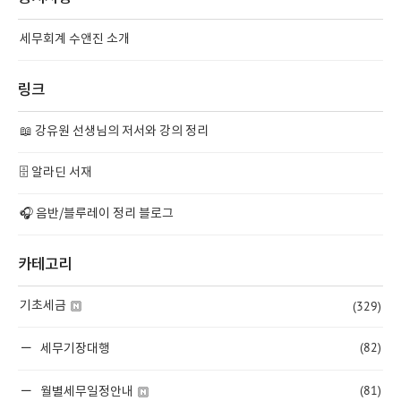
세무회계 수앤진 소개
링크
📖 강유원 선생님의 저서와 강의 정리
🗄️ 알라딘 서재
🎧 음반/블루레이 정리 블로그
카테고리
(329)
기초세금
(82)
세무기장대행
(81)
월별세무일정안내