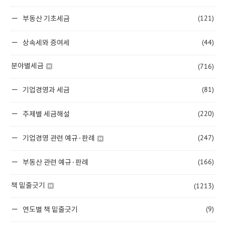
(121)
부동산 기초세금
(44)
상속세와 증여세
(716)
분야별세금
(81)
기업경영과 세금
(220)
주제별 세금해설
(247)
기업경영 관련 예규·판례
(166)
부동산 관련 예규·판례
(1213)
책 밑줄긋기
(9)
연도별 책 밑줄긋기