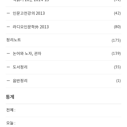
책읽기 20분 2014-15
(42)
인문고전강의 2013
(80)
라디오인문학外 2013
(175)
정리노트
(139)
논어와 노자, 관자
(35)
도서정리
(1)
음반정리
통계
전체 :
오늘 :