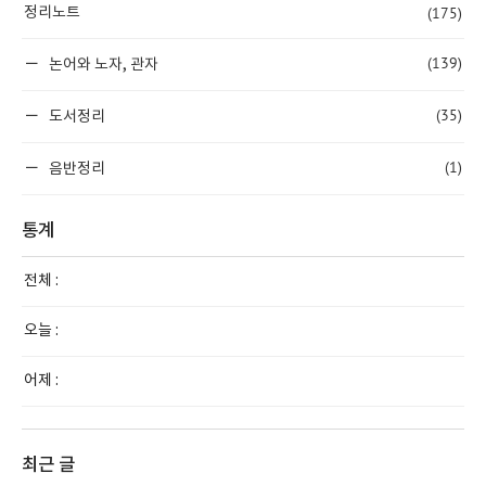
(175)
정리노트
(139)
논어와 노자, 관자
(35)
도서정리
(1)
음반정리
통계
전체 :
오늘 :
어제 :
최근 글