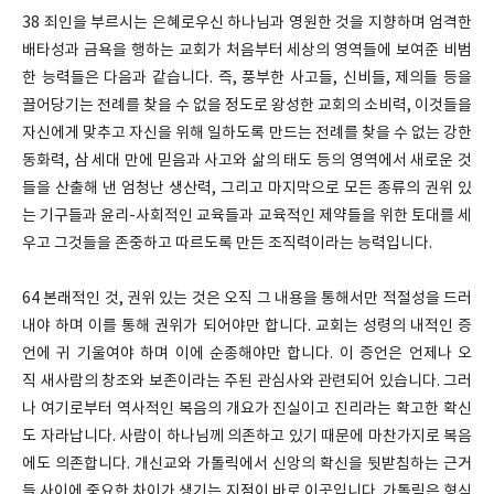
38 죄인을 부르시는 은혜로우신 하나님과 영원한 것을 지향하며 엄격한
배타성과 금욕을 행하는 교회가 처음부터 세상의 영역들에 보여준 비범
한 능력들은 다음과 같습니다. 즉, 풍부한 사고들, 신비들, 제의들 등을
끌어당기는 전례를 찾을 수 없을 정도로 왕성한 교회의 소비력, 이것들을
자신에게 맞추고 자신을 위해 일하도록 만드는 전례를 찾을 수 없는 강한
동화력, 삼 세대 만에 믿음과 사고와 삶의 태도 등의 영역에서 새로운 것
들을 산출해 낸 엄청난 생산력, 그리고 마지막으로 모든 종류의 권위 있
는 기구들과 윤리-사회적인 교육들과 교육적인 제약들을 위한 토대를 세
우고 그것들을 존중하고 따르도록 만든 조직력이라는 능력입니다.
64 본래적인 것, 권위 있는 것은 오직 그 내용을 통해서만 적절성을 드러
내야 하며 이를 통해 권위가 되어야만 합니다. 교회는 성령의 내적인 증
언에 귀 기울여야 하며 이에 순종해야만 합니다. 이 증언은 언제나 오
직 새사람의 창조와 보존이라는 주된 관심사와 관련되어 있습니다. 그러
나 여기로부터 역사적인 복음의 개요가 진실이고 진리라는 확고한 확신
도 자라납니다. 사람이 하나님께 의존하고 있기 때문에 마찬가지로 복음
에도 의존합니다. 개신교와 가톨릭에서 신앙의 확신을 뒷받침하는 근거
들 사이에 중요한 차이가 생기는 지점이 바로 이곳입니다. 가톨릭은 형식