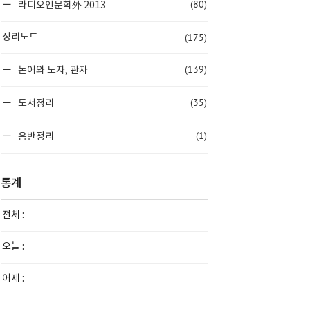
(80)
라디오인문학外 2013
(175)
정리노트
(139)
논어와 노자, 관자
(35)
도서정리
(1)
음반정리
통계
전체 :
오늘 :
어제 :