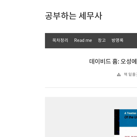
공부하는 세무사
목차정리
Read me
창고
방명록
데이비드 흄: 오성에
책 밑줄긋