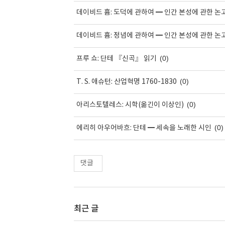
데이비드 흄: 도덕에 관하여 ━ 인간 본성에 관한 논고
데이비드 흄: 정념에 관하여 ━ 인간 본성에 관한 논고
(0)
프루 쇼: 단테 『신곡』 읽기
(0)
T. S. 애슈턴: 산업혁명 1760-1830
(0)
아리스토텔레스: 시학(옮긴이 이상인)
(0)
에리히 아우어바흐: 단테 ━ 세속을 노래한 시인
댓글
최근 글