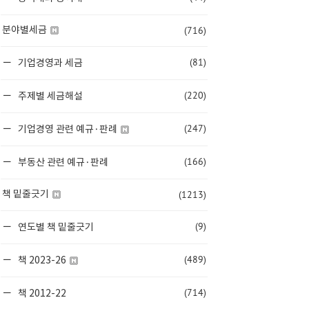
(716)
분야별세금
(81)
기업경영과 세금
(220)
주제별 세금해설
(247)
기업경영 관련 예규·판례
(166)
부동산 관련 예규·판례
(1213)
책 밑줄긋기
(9)
연도별 책 밑줄긋기
(489)
책 2023-26
(714)
책 2012-22