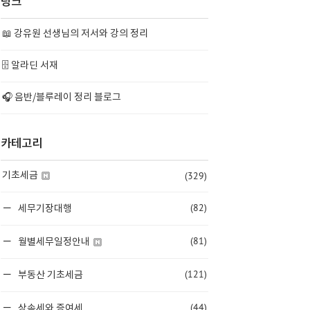
링크
📖 강유원 선생님의 저서와 강의 정리
🗄️ 알라딘 서재
🎧 음반/블루레이 정리 블로그
카테고리
(329)
기초세금
(82)
세무기장대행
(81)
월별세무일정안내
(121)
부동산 기초세금
(44)
상속세와 증여세