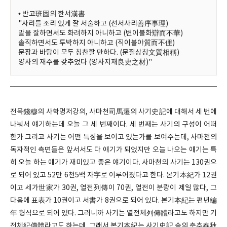
• 반고班固의 한서漢書
"사리를 조리 있게 잘 서술하고 (선서사리善序事理)
말을 잘하면서도 화려하지 아니하고 (변이불화辯而不華)
솔직하면서도 투박하지 아니하고 (직이불야質而不俚)
문장과 바탕이 모두 칭찬할 만하다. (문질상칭文質相稱)
양사의 재주를 갖추었다 (양사지재良史之材)"
전목錢穆의 사학명저강의, 사마천司馬遷의 사기史記에 대해서 세 번에
나눠서 얘기하는데 오늘 그 세 번째이다. 세 번째는 사기의 구성이 어떠
한가 그리고 사기는 어떤 특징을 보이고 있는가를 보여주는데, 사마천의
독자적인 측면들은 앞서서도 다 얘기가 되었지만 오늘 나오는 얘기는 특
히 오늘 하는 얘기가 재미있고 좋은 얘기이다. 사마천의 사기는 130권으
로 되어 있고 52만 6천5백 자字로 이루어졌다고 한다. 본기本紀가 12권
이고 세가世家가 30권, 열전列傳이 70권, 열전이 분량이 제일 많다, 그
다음에 표表가 10권이고 서書가 8권으로 되어 있다. 본기本紀는 편년編
年 형식으로 되어 있다. 그러니까 사기는 열전체列傳體라고도 하지만 기
전체紀傳體라고도 하는데, 그래서 본기本紀는 사기史記 속의 춘추春秋