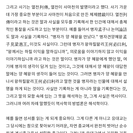
그리고 사기는 열전列傳, 열전이 사마천의 발명이라고 했다. 사기 가운
데 가장 중요한 부분이고 사마천이 처음으로 만든 체제體裁이다. 열전列
傳이라고 하는 것은 말과 사실을 모두를 기록해서 한 인간에 대해서 총체
적인 통찰을 시도하고 있는 부분이다. 예를 들어서 맹자孟子나 논어論語
도 말과 사실을 기록하다. "맹자가 양 혜왕을 만났다." 맹자견양혜왕孟
子見梁惠王, 이것도 사실이다. 그런데 맹자가 왕하필왈리王何必曰利,
"왕께서는 하필 이익을 말하십니까", 의로움을 이야기하지 않고 이익을
이야기하십니까 라고 하는 것은 말이다. 맹자가 양 혜왕에게 했던 말, 여
기에 맹자의 생각이 담겨 있는 것이고, 그것에 대해서 양 혜왕이 대답한
말에는 양 혜왕의 생각이 들어 있는 것이다. 그러면 맹자가 양 혜왕을 만
나서 왕하필왈리王何必曰利라고 말한 것을 맹자라는 인물에 대해서 설
명을 하게 되는 것이다. 사실만 기록하는 게 아니라 말을 기록한다는 것,
그리고 말의 묘함 속에 있는 그 뜻을 해석하는 것, 그게 사실은 역사이다.
그러니까 여러 차례 말했듯이 역사학의 방법론은 해석학이다.
예를 들면 성서를 읽는 게 되게 중요하다. 그게 다른 게 아니고 유대교는
그 당시에는 참으로 찾아보기 어려운, 자연 종교에서 완전히 벗어난 순수