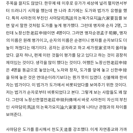
주목을 끌지도 않았다. 한무제 때 이후로 유가가 세상에 널리 펼치면서부
터 드러나기 시작을 했는데 한 나라 초기에는 도가와 법가가 유행을 했
다. 특히 사마천의 부친인 사마담司馬談의 논육가요지論六家要旨를 보
면 앞서 말한 것처럼 도가를 높게 평가했다. 그런데 맹자와 순자 2명, 그
런데 노장신한老莊申韓이면 4명이다. 그러면 맹자순경孟子荀卿, 맹자
의 이름은 원래 맹가이고, 순자의 이름은 순경이니 맹자를 순자보다도 더
높이 쳐줬다는 얘기이다. 공자는 공자라고 하고 세가世家로까지 올려놓
았다. 글자 하나, 편제 이런 것들이 평가를 담고 있다고 하는 것이 굉장히
재미있는 것이다. 생각을 많이 했다는 것이다. 어쨌든 노장신한老莊申韓
은 4명을 동급으로 놓았는데, 노자와 장자, 도가를 앞에 놓고 신한申韓
을 뒤에 놓은 것은 연대순이라기보다는 뭔가 뜻이 있겠다. 신불해와 한비
자는 법가이다. 이 법가가 도가에서 비롯되었다를 보여주기 위한 것이다.
저는 법가가 순자로부터 비롯되었다고 본다. 그렇게 보는 사람들도 꽤 많
다. 그런데 노장신한열전老莊申韓列傳에서 바로 사마천이 자신의 부친
인 사마담司馬談의 논육가요지論六家要旨에 나타난 관점과의 차이를
보여준다.
사마담은 도가를 중시해서 천도天道를 강조했다. 이게 자연종교와 가까