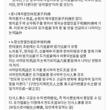
공자孔子는 춘추시대 사람이므로 한서漢書에서는 다루지 않았
지만, 만약 다룬다면 '공자열전'이라 할 것인가.
• 중니제자열전仲尼弟子列傳
묵자墨子나 맹孟, 순荀의 제자열전弟子列傳은 없다.
맹자孟子와 순자荀子를 묶어서 맹자순경열전孟子荀卿列傳에 기
록. 이로써 전국시대 유가儒家 8개 중 둘 만을 언급하고 나머지는
논외論外
• 노장신한열전老莊申韓列傳
한대漢代 초初에는 도가道家와 법가法家가 유행
노자老子, 장자莊子, 신불해申不害와 한비자韓非子를 함께 기록
함으로써 법가法家가 도가道家에서 비롯되었음을 설명
이는 사마담司馬談의 논육가요지論六家要旨에서 나타난 관점과
의 차이.
사마담司馬談은 도가를 중시하여 천도天道 강조
사마천司馬遷은 유가儒家를 중시하여 인사人事 강조
"천도와 인사의 관계를 탐구하고 고금의 변화에 통달하여 일가의
말을 이룬다." (구천인지제究天人之際 통고금지변通古今之變 성
일가지언成一家之言)
인사人事는 고금古今의 변화變化, 즉 역사歷史에서 통달할 수 있
다. 유가儒家는 이점에서 천도天道보다는 인사人事를 강조
(보임소경서報任少卿書, 임안에게 답하는 글)