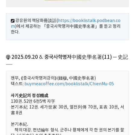
강유원의 책담화冊談話(
https://booklistalk.podbean.co
m
)에서 제공하는 「중국사학명저中國史學名著」를 듣고 정리
한다.
2025.09.20 δ. 중국사학명저中國史學名著(11) ─ 史記
첸무, ⟪중국사학명저강의⟫(錢穆, 中國史學名著)
텍스트:
buymeacoffee.com/booklistalk/ChienMu-05
사기史記의 정성精成
130권. 52만 6천5백 자字
본기本紀 12권. 세가世家 30권, 열전列傳 70권, 표表 10권, 서
書 8권
본기本紀.
책의 대강. 편년編年 형식. 군주나 황제에게 각 한 권의 본기를 할