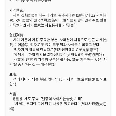
당. '사기史記 속의 춘추春秋'
세가世家.
제후국諸侯國을 나누어 기술. 춘추시대春秋時代의 12 제후諸
侯. 국어國語와 전국책戰國策이 국별사國別史이면서 주로 말을
기록했다면 세가世家는 사실[事]을 기록[言]
열전列傳.
사기 가운데 가장 중요한 부분. 사마천이 처음으로 만든 체재體
裁. 논어論語, 맹자孟子 등이 모두 말과 사실을 기록하고 있다.
"맹자가 양 혜왕을 만났다." (맹자견양혜왕孟子見梁惠王)
"왕께서는 하필 이익을 말하십니까" (왕하필왈리王何必曰利)
사事와 언言의 기록의 구분은 불가능. 말을 기록하는 것은 '사
람'을 중시하는 것 ─ 해석解釋
표表.
책의 뼈대가 되는 부분. 연대年代나 제후국별諸侯國別로 도표
형식
서書.
생활상, 제도 풍속, [일종의 사회사社會史 기록]
"체제는 크지만 그에 담긴 사상은 정교하다" (체대사정體大思
精)