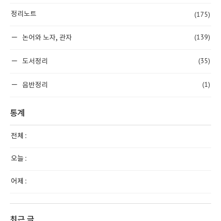
(175)
정리노트
(139)
논어와 노자, 관자
(35)
도서정리
(1)
음반정리
통계
전체 :
오늘 :
어제 :
최근 글