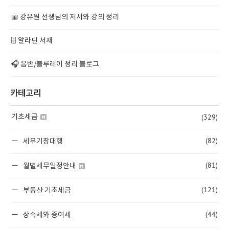
📖 강유원 선생님의 저서와 강의 정리
🗄️ 알라딘 서재
🎧 음반/블루레이 정리 블로그
카테고리
(329)
기초세금
(82)
세무기장대행
(81)
월별세무일정안내
(121)
부동산 기초세금
(44)
상속세와 증여세