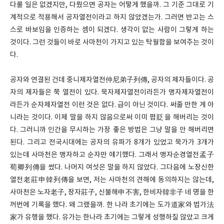
다룰 일은 없겠지만, 다뤘으면 공자는 어떻게 했을까. 그 기준 그대로 기
계적으로 적용해서 공자열전이라고 하지 않았겠는가. 그러면 반고는 스
스로 바보임을 인증하는 셈이 되겠다. 생각이 없는 사람이 그렇게 하는
것이다. 그런 것들이 바로 사마천이 가지고 있는 탁월함을 보여주는 것이
다.
공자와 연결된 건데 중니제자열전仲尼弟子列傳, 공자의 제자들이다. 공
자의 제자들은 쭉 열전이 있다. 묵자제자열전이라든가 맹자제자열전이
라든가 순자제자열전 이런 것은 없다. 급이 아닌 것이다. 써줄 만한 게 아
니라는 것이다. 이제 말을 하지 않음으로써 이미 폄貶을 해버리는 것이
다. 그러니까 인간을 무시하는 가장 좋은 방법은 그냥 말을 안 해버리면
된다. 그리고 전국시대에는 공자의 유파가 8개가 있었고 묵가가 3개가
있는데 사마천은 맹자하고 순자만 얘기했다. 그래서 맹자순경열전孟子
荀卿列傳을 썼다. 나머지 여섯은 말을 하지 않았다. 그다음에 노장신한
열전老莊申韓列傳을 보면, 저는 사마천의 견해에 동의하지는 않는데,
사마천은 노자老子, 장자莊子, 신불해申不害, 한비자韓非子 네 명을 한
꺼번에 기록을 했다. 왜 그랬을까. 한 나라 초기에는 도가道家와 법가法
家가 유행을 했다. 유가는 한나라 초기에는 그렇게 성행하질 않았고 크게