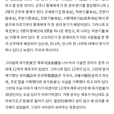
라고 할 만한 것이다. 군주나 황제에게 각 한 권의 본기를 할당했으니까 1
2명의 군주와 황제가 된다. 오제본기五帝本紀, 하본기夏本紀, 은본기
殷本紀, 주본기周本紀, 진본기秦本紀, 시황제본기始皇帝本紀에서 한
왕조에 이르기까지 황제에게 각 한 권의 본기가 배당되었다. 그러니까 오
제五帝는 5명의 황제인데 5명을 하나로 묶었고, 하 나라는 하본기夏本
紀 이렇게 되어 있다. 한 고조라든가 한 문제라든가 이런 사람들을 한 명
의 군주에게 배당되어 있는데, 은나라, 진나라 한 나라에 대해서 본기가
하나 있다고 보겠다. 각국의 역사이다.
그다음에 세가世家은 제후국諸侯國을 나누어서 기술한 것이다. 춘추 시
대에 12개의 제후국이 있었다. 그러니까 일단 12개가 있고, 그런데 앞서
얘기했던 국어國語와 전국책戰國策은 각국사, 국별사國別史라고 하는
데, 주로 말을 기록했다면 세가世家는 사실을 기록했다 라고 되어 있다.
그런데 조금 이따가 얘기가 되겠지만 12개의 제후국인데 왜 세가世家가
30권인지는 조금 있다가 이야기하겠다. 가령 공자는 제후가 아닌데도 공
자세가孔子世家로 들어가 있다. 열전列傳에다 넣지 않고 왜 공자를 세
가에다 넣었을까. 그것이 사마천이 보여주는 독창성이다.