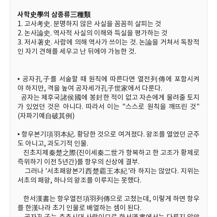
사학史學의 삼종류三種類
1. 고사考史. 분명하지 않은 사실을 꼼꼼히 살피는 것
2. 논사論史. 역사적 사실의 이해와 득실을 평가하는 것
3. 저사著史. 사람에 의해 역사가 쓰이는 것. 논論을 거쳐서 독창적
인 자기 견해를 세우고 난 뒤에야 가능한 것.
• 공자孔子를 서술할 때 원칙에 따른다면 열전列傳에 포함시켜
야 하지만, 격을 높여 공자세가孔子世家에서 다룬다.
공자는 제후국諸侯國에 봉封한 적이 없고 자손에게 물려줄 토지
가 있었던 것은 아니다. 따라서 이는 "스스로 원칙을 깨뜨린 것"
(자파기예自破其例)
• 항우본기項羽本紀. 황당한 것으로 여겨졌다. 왕조를 열였던 군주
도 아니고, 과도기적 인물.
진초지제秦楚之際(진이세秦二世가 항복하고 한 고조가 황제로
즉위하기 이전 5년간)를 항우의 신상에 결부.
그러나 '서초패왕본기西楚霸王本紀'라 하지는 않았다. 지위는
서초의 패왕, 하나의 왕조를 이루지는 못했다.
한서漢書는 항우열전項羽列傳으로 고쳤는데, 이렇게 하면 항우
를 한漢나라 초기 인물로 배열하는 셈이 된다.