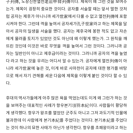
子列傳, 노장신한열전老莊申韓列傳이다. 제목이 왜 그런 것을 보여주
는가. 제목이 굉장히 중요한 것이다. 공자를 서술할 때는 앞서 말한 것처
럼 공자는 제후가 아니니까 세가世家에서 다룰 수 없고 열전列傳에 포함
시켜야 한다. 그런데 격을 높여서 공자세가孔子世家라고 하는 제목을 달
아서 공자의 일생을 서술을 했다. 공자는 제후국에 봉한 적도 없고 자손
에게 물려줄 토지가 있었던 것도 아닌데 왜 이렇게 했는가. 그 원칙을 깨
뜨린 것인데 이것은 바로 무엇을 격을 높여서 그런 것이다. 그러니까 공
자는 일반인이 아니고 제후급이라는 것이다. 그러니까 공자의 격을 높였
다 라고 하는 것을 우리는 어디서 알 수 있는가. 공자에게 열전列傳이 아
니라 세가世家에 놓은 것, 이게 바로 사마천이 공자에 대한 평가를 바탕
으로 해서 자기 견해를 세운 다음에 제목을 이렇게 붙인 것이다 할 수 있
다.
후대의 역사가들에게 아주 많은 욕을 먹었는데도 이게 왜 그런가 하는 것
을 보여주는 대표적인 사례가 항우본기項羽本紀이다. 사람들이 황당하
게 생각했다. 항우가 왕조를 열었던 군주도 아니고 그저 과도기적 인물에
불과한데 이 사람에게 본기本紀를 주었다는 것이다. 본기本紀를 주었다
는 것이 하나의 묘한 사태가 아닌가 생각한다. 항우를 초패왕이라고 하는