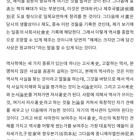
것, 해석을 굉장히 중요하게 여기는 것을 말하는 것이 된다. 그다음에 표
表는 책의 뼈대가 되는 부분인데, 이것은 연대年代나 제후국별諸侯國
別로 도표 형식으로 일목요연하게 정리를 한 것이다. 그다음에 서書은
당시의 생활상이나 제도, 풍속 이런 것들을 기록한 것인데, 제가 보기에
는 일종의 사회사社會史 기록에 해당한다. 그래서 이렇게 역사를 종합적
으로 조망할 수 있게 해주는 것이니까 당연히 "체제는 크지만 그에 담긴
사상은 정교하다"라는 말을 할 수 있게 되는 것이다.
역사학에는 세 가지 종류가 있는데 하나는 고사考史, 고찰하는 역사, 분
명하지 않은 사실을 꼼꼼히 살피는 것이고, 본래의 역사라는 것은 이런
역사적 사실을 찾는 것이라고 말들을 하는데, 그것을 바탕으로 해서 역사
적 사실의 이해와 득실을 평가하는 것이 논사論史이다. 그리고 고사考史
와 논사論史를 거쳐가면 저사著史가 된다. 사람에 의해서 역사가 쓰이는
것, 여기서 저사著史라고 하는 것을 논論을 거쳐서 독창적인 자기 견해
를 세우고 난 다음에야 가능한 것이다. 자기의 역사관이 있어야 된다는
것이다. 그리고 바로 사마천이 보여주는 저사著史, 자신의 독창적인 견
해를 가지고 역사를 어떻게 썼는가를 보여주는 가장 대표적인 예들이 공
자세가孔子世家와 항우본기項羽本紀 그다음에 중니제자열전仲尼弟