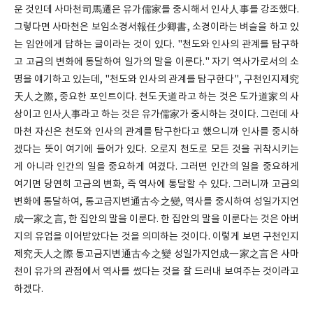
운 것인데 사마천司馬遷은 유가儒家를 중시해서 인사人事를 강조했다.
그렇다면 사마천은 보임소경서報任少卿書, 소경이라는 벼슬을 하고 있
는 임안에게 답하는 글이라는 것이 있다. "천도와 인사의 관계를 탐구하
고 고금의 변화에 통달하여 일가의 말을 이룬다." 자기 역사가로서의 소
명을 얘기하고 있는데, "천도와 인사의 관계를 탐구한다", 구천인지제究
天人之際, 중요한 포인트이다. 천도天道라고 하는 것은 도가道家의 사
상이고 인사人事라고 하는 것은 유가儒家가 중시하는 것이다. 그런데 사
마천 자신은 천도와 인사의 관계를 탐구한다고 했으니까 인사를 중시하
겠다는 뜻이 여기에 들어가 있다. 오로지 천도로 모든 것을 귀착시키는
게 아니라 인간의 일을 중요하게 여겼다. 그러면 인간의 일을 중요하게
여기면 당연히 고금의 변화, 즉 역사에 통달할 수 있다. 그러니까 고금의
변화에 통달하여, 통고금지변通古今之變, 역사를 중시하여 성일가지언
成一家之言, 한 집안의 말을 이룬다. 한 집안의 말을 이룬다는 것은 아버
지의 유업을 이어받았다는 것을 의미하는 것이다. 이렇게 보면 구천인지
제究天人之際 통고금지변通古今之變 성일가지언成一家之言은 사마
천이 유가의 관점에서 역사를 썼다는 것을 잘 드러내 보여주는 것이라고
하겠다.