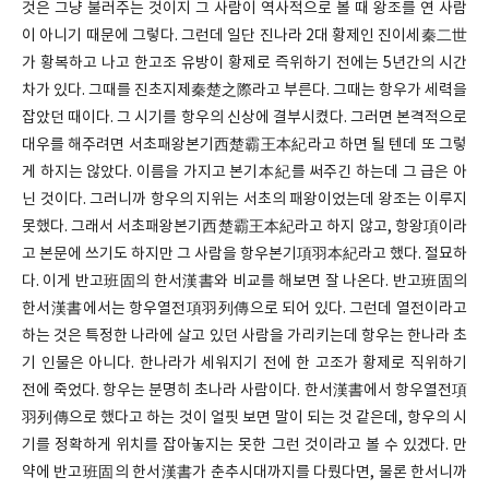
것은 그냥 불러주는 것이지 그 사람이 역사적으로 볼 때 왕조를 연 사람
이 아니기 때문에 그렇다. 그런데 일단 진나라 2대 황제인 진이세秦二世
가 황복하고 나고 한고조 유방이 황제로 즉위하기 전에는 5년간의 시간
차가 있다. 그때를 진초지제秦楚之際라고 부른다. 그때는 항우가 세력을
잡았던 때이다. 그 시기를 항우의 신상에 결부시켰다. 그러면 본격적으로
대우를 해주려면 서초패왕본기西楚霸王本紀라고 하면 될 텐데 또 그렇
게 하지는 않았다. 이름을 가지고 본기本紀를 써주긴 하는데 그 급은 아
닌 것이다. 그러니까 항우의 지위는 서초의 패왕이었는데 왕조는 이루지
못했다. 그래서 서초패왕본기西楚霸王本紀라고 하지 않고, 항왕項이라
고 본문에 쓰기도 하지만 그 사람을 항우본기項羽本紀라고 했다. 절묘하
다. 이게 반고班固의 한서漢書와 비교를 해보면 잘 나온다. 반고班固의
한서漢書에서는 항우열전項羽列傳으로 되어 있다. 그런데 열전이라고
하는 것은 특정한 나라에 살고 있던 사람을 가리키는데 항우는 한나라 초
기 인물은 아니다. 한나라가 세워지기 전에 한 고조가 황제로 직위하기
전에 죽었다. 항우는 분명히 초나라 사람이다. 한서漢書에서 항우열전項
羽列傳으로 했다고 하는 것이 얼핏 보면 말이 되는 것 같은데, 항우의 시
기를 정확하게 위치를 잡아놓지는 못한 그런 것이라고 볼 수 있겠다. 만
약에 반고班固의 한서漢書가 춘추시대까지를 다뤘다면, 물론 한서니까