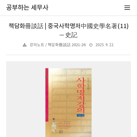
공부하는 세무사
책담화冊談話 | 중국사학명저中國史學名著(11)
─ 史記
2025. 9. 22.
강의노트 / 책담화冊談話 2021-26