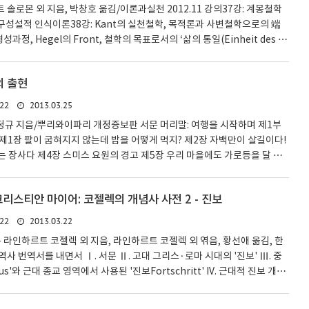
트 솔로몬 외 지음, 박창호 옮김/이론과실천 2012.11 강의37강: 계몽철학
 구성설적 인식이론38강: Kant의 실천철학, 목적론과 사변철학으로의 端
형성과정, Hegel의 Front, 철학의 목표로서의 ‘삶의 통일(Einheit des Le
el의 형이상학: 유한자와 무한자의 통일, 무한자의 입장으로 올라섬; 철학사 공부
쁨받는 학생되는 법 20121109 37강: 계몽철학의 완성자로서의 Kant, 구
의 출현
회에 철학적으로 직면하고 있는 여러 문제들, 그런 것들의 문제 설정에 대
게 있으니까 칸트를 잘 읽는 것이 중요하다. 칸트 이후에 ..
2013.03.25
22
최정규 지음/뿌리와이파리 개정증보판 서문 머리말: 여행을 시작하며 제1부
제1장 팔이 굽혀지지 않는데 밥을 어떻게 먹지? 제2장 자백만이 살길이다!
는 장사다 제4장 스미스 요원의 경고 제5장 우리 마을에도 가로등을 달 수
론, 따뜻한 현실 제7장 유전자는 피보다 진하다 제8장 눈에는 눈, 이에는
않은 여행 제10장 앙갚음의 미학 제11장 끼리끼리 노는군 제12장 가격과 신
리스티안 마이어: 코젤렉의 개념사 사전 2 - 진보
대화는 값싼 수다떨기에 불과한가? 제14장 뭉쳐야 산다! 제15장 평화의 그
제16장 안으로는 이타적이고, 밖으로는 배타적인 제17장 당신의 이웃은
2013.03.22
22
- 라인하르트 코젤렉 외 지음, 라인하르트 코젤렉 외 엮음, 황선애 옮김, 한
 번역서를 내면서 Ⅰ. 서문 Ⅱ. 고대 그리스·로마 시대의 '진보' Ⅲ. 중
us'와 근대 종교 영역에서 사용된 '진보Fortschritt' IV. 근대적 진보 개념
퇴장과 무한한 진보 개념의 개진 2. '완성perfectio'에서 '완성perfectio
가능성perfectibilite'으로 3. 칸트: '완성Vervollkommnung'과 '완성