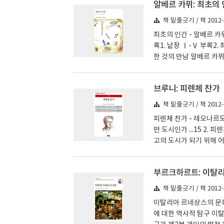
알베르 카뮈: 최초의
상Vervillkommlichke
의 정립 a 과학의 기술 b.
책 밑줄긋기 / 책 2012-
최초의 인간 - 알베르 카
록1. 낱장 Ⅰ-Ⅴ 부록2.
한 것의 만남 알베르 카뮈
었는데 어느 한쪽이 없으
니 그런 면에서 누이는 
브루니: 피렌체 찬가
다. 그녀는 아이들이 생
아온 여러 해 동안 에르
책 밑줄긋기 / 책 2012-
편과 아내로서, 둘 ..
피렌체 찬가 - 레오나르도 
떤 도시인가 ...15 2.
고의 도시가 되기 위해 어떠
73 해제 - 레오나르도 부
머니즘 ...85 2. 공화
부르크하르트: 이탈
...110 4. 결론 - 레
성하게 유지하기 위해 모
책 밑줄긋기 / 책 2012-
이탈리아 르네상스의 문화
에 대한 역사적 탐구 이