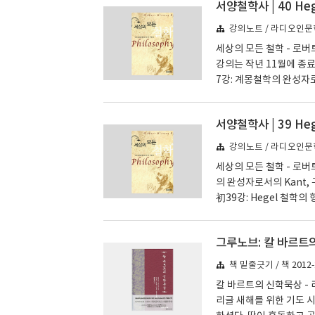
의 말­히틀러의 뇌를 연
ysiochemical b
강의노트 / 라디오인문학
과..
세상의 모든 철학 - 로버
강의는 작년 11월에 종료
7강: 계몽철학의 완성자로
학으로의 端初39강: Heg
heit des Lebens
철학사 공부 이후의 공부, 
한자와 무한자의 통일, 무
강의노트 / 라디오인문학
세상의 모든 철학 - 로버
의 완성자로서의 Kant,
初39강: Hegel 철학의 
bens)’40강: Heg
이후의 공부, 선생에게 이쁨
그루노브: 칼 바르트
Front, 철학의 목표로서
헤겔이후의 철학을 현대철
책 밑줄긋기 / 책 2012-
칼 바르트의 신학묵상 -
리글 새해를 위한 기도 시