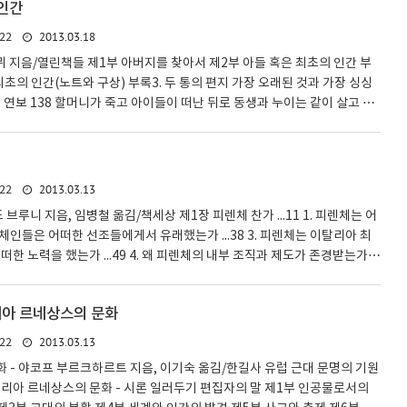
 인간
it' 4. '전진Progressen'에서 '진보Fortshritt'로 5. 진보적 경험과 이론
.
2013.03.18
22
뮈 지음/열린책들 제1부 아버지를 찾아서 제2부 아들 혹은 최초의 인간 부
 최초의 인간(노트와 구상) 부록3. 두 통의 편지 가장 오래된 것과 가장 싱싱
 연보 138 할머니가 죽고 아이들이 떠난 뒤로 동생과 누이는 같이 살고 있
면 잠시도 살 수가 없었다. 그는 누군가가 돌봐주지 않으면 안 될 처지였으
그에게 식사며 빨래를 해주고 필요할 때는 병간호도 하는 아내나 마찬가지였
활비를 대주므로 돈이 아니라 옆에 있어 줄 사람이 필요했다. 그래서 함께 살
네스트가 나름대로 보살펴 주었다. 그렇다, 그들은 살이 아니라 피를 나눈 남
2013.03.13
22
브루니 지음, 임병철 옮김/책세상 제1장 피렌체 찬가 ...11 1. 피렌체는 어
 피렌체인들은 어떠한 선조들에게서 유래했는가 ...38 3. 피렌체는 이탈리아 최
한 노력을 했는가 ...49 4. 왜 피렌체의 내부 조직과 제도가 존경받는가 ...
루니의 시민적 휴머니즘과 ...85 1. 서론 - 레오나르도 부르니와 시민적 휴
주의적 자유와 새로운 역사 인식 ...90 3. 레오나르도 부루니의 생애와 주요 저작
리아 르네상스의 문화
오나르도 부루니, 최초의 근대인 ...118 74 무엇보다도 이 도시는 '정의ius'를 신
든 문제들을 신중히 검토하고 ..
2013.03.13
22
 - 야코프 부르크하르트 지음, 이기숙 옮김/한길사 유럽 근대 문명의 기원
탈리아 르네상스의 문화 - 시론 일러두기 편집자의 말 제1부 인공물로서의