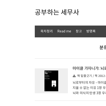
공부하는 세무사
목차정리
Read me
창고
방명록
분류
마이클 가자니가: 뇌
책 밑줄긋기 / 책 2012-
뇌로부터의 자유 - 마이
지울 수 없는 이유 1장 
뇌와 의식의 탄생 3장 우
동을 조종하는가? / 자유
생 6장 우리가 법이다! 