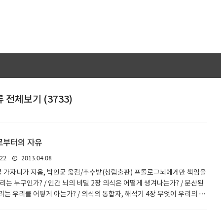
 전체보기 (3733)
로부터의 자유
2013.04.08
22
클 가자니가 지음, 박인균 옮김/추수밭(청림출판) 프롤로그­뇌에게만 책임을
우리는 누구인가? / 인간 뇌의 비밀 2장 의식은 어떻게 생겨나는가? / 분산된
리는 우리를 어떻게 아는가? / 의식의 통합자, 해석기 4장 무엇이 우리의 행
의지와 뇌과학 5장 우리는 어떻게 더불어 사는가? / 사회적 뇌와 도덕의 탄
/ 뇌로부터의 자유 에필로그­우리는 사람이지, 뇌가 아니다 감사의 말 옮긴이