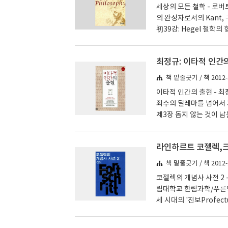
세상의 모든 철학 - 로버
의 완성자로서의 Kant,
初39강: Hegel 철학의 
bens)’40강: Heg
이후의 공부, 선생에게 이
최정규: 이타적 인간
성설적 인식이론 현대 사
한 기본적인 구도가 칸트에
책 밑줄긋기 / 책 2012-
이타적 인간의 출현 - 
죄수의 딜레마를 넘어서 
제3장 돕지 않는 것이 남
있을까? 제6장 암울한 이
이! 제9장 아직 끝나지 
라인하르트 코젤렉,크
뢰는 비례한다? 제13장 
물망으로 욕심을 가두다 
책 밑줄긋기 / 책 2012-
누구인가? 제18장 ..
코젤렉의 개념사 사전 2 
림대학교 한림과학/푸른역사
세 시대의 '진보Profect
의 형성 1. 고대적 은유의 
nnement'을 거쳐 '완성 