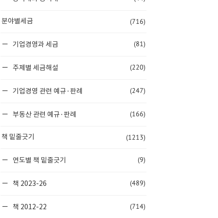
(716)
분야별세금
(81)
기업경영과 세금
(220)
주제별 세금해설
(247)
기업경영 관련 예규·판례
(166)
부동산 관련 예규·판례
(1213)
책 밑줄긋기
(9)
연도별 책 밑줄긋기
(489)
책 2023-26
(714)
책 2012-22