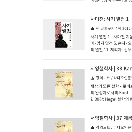
하셨다. 땅이 혼돈하고 공허하
님은 공허를 버리십니다 0
절 시작하는 시간(1월 6-
사마천: 사기 열전 1
8 하나님으로부터 예수님의
나서, 유대 광야에서 선포
책 밑줄긋기 / 책 2012-
사기 열전 1 - 사마천 지음
마·양저 열전 5. 손자·오기
의 열전 11. 저리자·감무 
전 16. 평원군·우경 열전 
파·인상여 열전 22. 전단 
서양철학사 | 38 
열전 27. 이사 열전 28.
열전 33. 한..
강의노트 / 라디오인문학
세상의 모든 철학 - 로버
의 완성자로서의 Kant,
初39강: Hegel 철학의 
bens)’40강: Heg
이후의 공부, 선생에게 이
서양철학사 | 37 계
학으로의 端初칸트의 실
의 모든 기본적인 문제들이
강의노트 / 라디오인문학