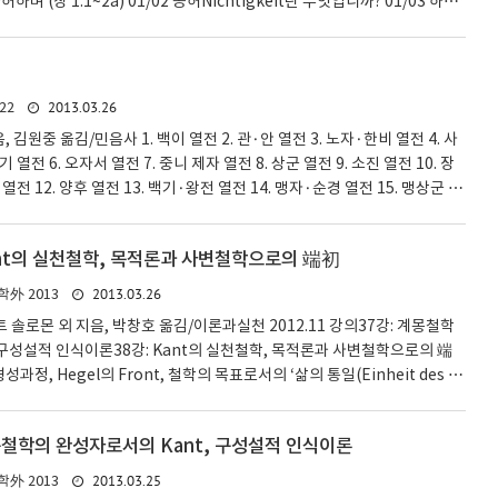
며 (창 1:1~2a) 01/02 공허Nichtigkeit란 무엇입니까? 01/03 하나
1/04 공허는 악입니다 01/05 하늘에서부터 땅으로 일어나는 운동 주현
8일) 01/06 나는 왔지만 어디에서 왔는지 모릅니다 01/07 무의 그늘 01/0
 세례와 우리의 세례(1월 9-16일) 01/09 그 무렵에 세례자 요한이 나타
하여 말하기를... "그는 손에 키를 들고 있으니, 타작마당..
2013.03.26
22
, 김원중 옮김/민음사 1. 백이 열전 2. 관·안 열전 3. 노자·한비 열전 4. 사
 열전 6. 오자서 열전 7. 중니 제자 열전 8. 상군 열전 9. 소진 열전 10. 장
열전 12. 양후 열전 13. 백기·왕전 열전 14. 맹자·순경 열전 15. 맹상군 열
17. 위공자 열전 18. 춘신군 열전 19. 범저·채택 열전 20. 악의 열전 21. 염
열전 23. 노중련·추양 열전 24. 굴원·가생 열전 25. 여불위 열전 26. 자객
Kant의 실천철학, 목적론과 사변철학으로의 端初
 몽염 열전 29. 장이·진여 열전 30. 위표·팽월 열전 31. 경포 열전 32. 회음후
2013.03.26
外 2013
트 솔로몬 외 지음, 박창호 옮김/이론과실천 2012.11 강의37강: 계몽철학
 구성설적 인식이론38강: Kant의 실천철학, 목적론과 사변철학으로의 端
형성과정, Hegel의 Front, 철학의 목표로서의 ‘삶의 통일(Einheit des Le
el의 형이상학: 유한자와 무한자의 통일, 무한자의 입장으로 올라섬; 철학사 공부
쁨받는 학생되는 법 20121116 38강: Kant의 실천철학, 목적론과 사변철
몽철학의 완성자로서의 Kant, 구성설적 인식이론
천철학 안에 아리스토텔레스, 플라톤 이런 사람들에게서 제기되어왔던 거
 거의 다 집약되어 들어가 있다. 칸트 이후로는 사회과학이 발달..
2013.03.25
外 2013