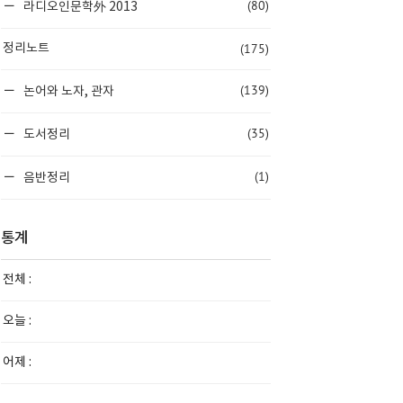
(80)
라디오인문학外 2013
(175)
정리노트
(139)
논어와 노자, 관자
(35)
도서정리
(1)
음반정리
통계
전체 :
오늘 :
어제 :