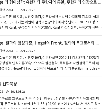
서양철학사 | 40 Hegel의 형이상학: 유한자와 무한자의 통일, 무한자의 입장으로 올라섬
구하면 홀로코스트를 막을 수 있을까? 참고문헌 찾아보기 11 이화학적 뇌ph
rain는 분명 우리가 이해하지 못하는 방식으로 정신을 움직이는데, 그렇게 하는
2013.03.28
外 2013
트 솔로몬 외 지음, 박창호 옮김/이론과실천 + 벌써 마지막달 강의다. 실제
되었고, 나에게는 이번이 철학고전강의의 마지막 달이다. 2012.11 강의3
서의 Kant, 구성설적 인식이론38강: Kant의 실천철학, 목적론과 사변철
el 철학의 형성과정, Hegel의 Front, 철학의 목표로서의 ‘삶의 통일(Ein
)’40강: Hegel의 형이상학: 유한자와 무한자의 통일, 무한자의 입장으로 올라섬;
서양철학사 | 39 Hegel 철학의 형성과정, Hegel의 Front, 철학의 목표로서의 ‘삶의 통일’
선생에게 이쁨받는 학생되는 법 20121130 40강: Hegel의 형이상학: 유
한자의 입장으로 올라섬; 철학사 공부 이후의 공부,..
2013.03.27
外 2013
트 솔로몬 외 지음, 박창호 옮김/이론과실천 2012.11 강의37강: 계몽철학
 구성설적 인식이론38강: Kant의 실천철학, 목적론과 사변철학으로의 端
형성과정, Hegel의 Front, 철학의 목표로서의 ‘삶의 통일(Einheit des Le
el의 형이상학: 유한자와 무한자의 통일, 무한자의 입장으로 올라섬; 철학사 공부
받는 학생되는 법 20121123 39강: Hegel 철학의 형성과정, Hegel의
의 신학묵상
의 ‘삶의 통일(Einheit des Lebens)’헤겔 철학을 근대철학이라고 하고,
학으로 잡는다.체계의 통일에 대한 관..
2013.03.26
22
 리하르트 그루노브 지음, 이신건 외 옮김, 천명철 사진/대한기독교서회 머
작 무로부터 창조하심(1월 1-5일) 01/01 태초에 하나님께서 천지를 창조