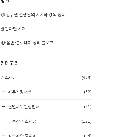
링크
📖 강유원 선생님의 저서와 강의 정리
🗄️ 알라딘 서재
🎧 음반/블루레이 정리 블로그
카테고리
(329)
기초세금
(82)
세무기장대행
(81)
월별세무일정안내
(121)
부동산 기초세금
(44)
상속세와 증여세