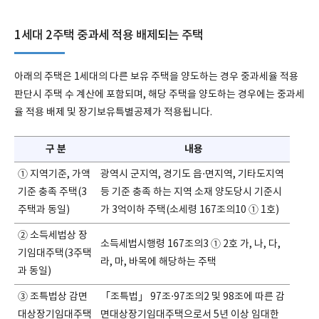
1세대 2주택 중과세 적용 배제되는 주택
아래의 주택은 1세대의 다른 보유 주택을 양도하는 경우 중과세율 적용
판단시 주택 수 계산에 포함되며, 해당 주택을 양도하는 경우에는 중과세
율 적용 배제 및 장기보유특별공제가 적용됩니다.
구 분
내용
① 지역기준, 가액
광역시 군지역, 경기도 읍⋅면지역, 기타도지역
기준 충족 주택(3
등 기준 충족 하는 지역 소재 양도당시 기준시
주택과 동일)
가 3억이하 주택(소세령 167조의10 ① 1호)
② 소득세법상 장
소득세법시행령 167조의3 ① 2호 가, 나, 다,
기임대주택(3주택
라, 마, 바목에 해당하는 주택
과 동일)
③ 조특법상 감면
「조특법」 97조⋅97조의2 및 98조에 따른 감
대상장기임대주택
면대상장기임대주택으로서 5년 이상 임대한