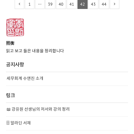
1
···
39
40
41
42
43
44
照衡
읽고 보고 들은 내용을 정리합니다
공지사항
세무회계 수앤진 소개
링크
📖 강유원 선생님의 저서와 강의 정리
🗄️ 알라딘 서재