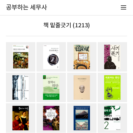
공부하는 세무사
책 밑줄긋기 (1213)