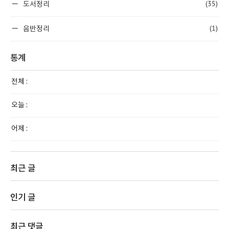
(35)
도서정리
(1)
음반정리
통계
전체 :
오늘 :
어제 :
최근 글
인기 글
최근 댓글