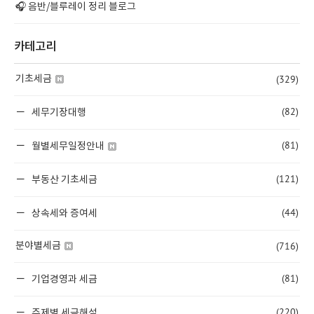
🎧 음반/블루레이 정리 블로그
카테고리
(329)
기초세금
(82)
세무기장대행
(81)
월별세무일정안내
(121)
부동산 기초세금
(44)
상속세와 증여세
(716)
분야별세금
(81)
기업경영과 세금
(220)
주제별 세금해설