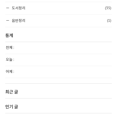
(35)
도서정리
(1)
음반정리
통계
전체 :
오늘 :
어제 :
최근 글
인기 글