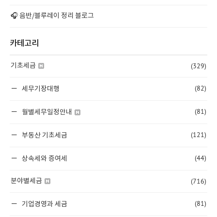
🎧 음반/블루레이 정리 블로그
카테고리
(329)
기초세금
(82)
세무기장대행
(81)
월별세무일정안내
(121)
부동산 기초세금
(44)
상속세와 증여세
(716)
분야별세금
(81)
기업경영과 세금