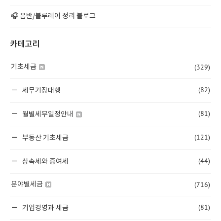
🎧 음반/블루레이 정리 블로그
카테고리
(329)
기초세금
(82)
세무기장대행
(81)
월별세무일정안내
(121)
부동산 기초세금
(44)
상속세와 증여세
(716)
분야별세금
(81)
기업경영과 세금