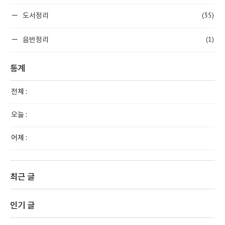
(35)
도서정리
(1)
음반정리
통계
전체 :
오늘 :
어제 :
최근 글
인기 글