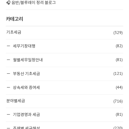
🎧 음반/블루레이 정리 블로그
카테고리
(329)
기초세금
(82)
세무기장대행
(81)
월별세무일정안내
(121)
부동산 기초세금
(44)
상속세와 증여세
(716)
분야별세금
(81)
기업경영과 세금
(220)
주제별 세금해설