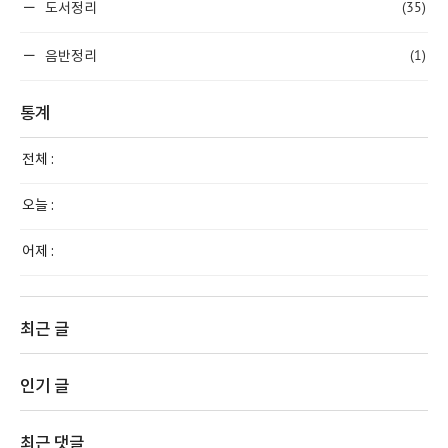
(35)
도서정리
(1)
음반정리
통계
전체 :
오늘 :
어제 :
최근 글
인기 글
최근 댓글