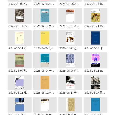
2025-07-06 시모다 마사히로: 붓다와 정토 - 대승불전 II
2025-07-06 요아힘 E. 베렌트: 재즈북
2025-07-06 제럴드 오콜린스: 우리는 부활한 예수를 증언한다
2025-07-13 유지기: 사통
2025-07-13 스타티스 프실로스: 과학적 실재론
2025-07-13 앤서니 티슬턴: 성경해석학 개론
2025-07-21 피터 브라운: 마침내 그들이 로마를 바꾸어 갈 때
2025-07-21 한비자: 한비자 2
2025-07-21 게오르그 빌헬름 프리드리히 헤겔: 법철학 (베를린, 1821년)
2025-07-27 두미트루 스터닐로에: 태초에 사랑이 있었다
2025-07-27 김호동: 몽골제국과 세계사의 탄생
2025-07-27 마르틴 루터: 소교리문답·해설
2025-08-04 윌리엄 몬터: 칼빈의 제네바
2025-08-04 아서 O. 러브조이: 존재의 대연쇄
2025-08-04 키스 워드: 신, 우주와 인류의 궁극적 의미
2025-08-11 스티븐 그린블랫: 세계를 향한 의지
2025-08-11 사이토 아키라 외: 공과 중관 ─ 시리즈 대승불교 6
2025-08-11 한스 큉: 신은 존재하는가 1
2025-08-17 마크 마조워: 암흑의 대륙
2025-08-17 폴 가이어: 칸트의 『도덕형이상학 정초』 입문