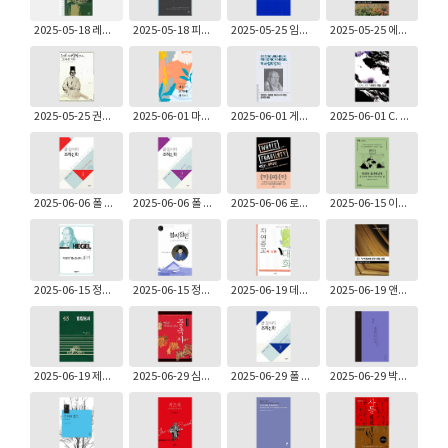
2025-05-18 레셰크 코와코프스키: 마르크스주의의 주요 흐름 2 ─ 황금시대
2025-05-18 피터 C. 하지슨: 헤겔의 종교철학
2025-05-25 임마누엘 칸트: 이성의 한계 안에서의 종교
2025-05-25 에디스 N. 밀러: 칸트의 『이성의 한계 안의 종교』 입문
2025-05-25 권내현: 노비에서 양반으로, 그 머나먼 여정
2025-06-01 마르쿠스 툴리우스 키케로: 신들의 본성에 관하여
2025-06-01 게오르그 빌헬름 프리드리히 헤겔: 역사철학강의
2025-06-01 C. 칼리슬: 키르케고르의 <공포와 전율> 입문
2025-06-06 폴 틸리히: 조직신학 1 - 이성과 계시, 존재와 하나님에 관하여
2025-06-06 폴 틸리히: 조직신학 2 - 실존과 그리스도
2025-06-06 로빈 디앤젤로: 백인의 취약성
2025-06-15 이병창: 헤겔의 정신현상학
2025-06-15 정미라: 헤겔의 <정신현상학> 읽기
2025-06-15 정도전: 불씨잡변
2025-06-19 데이비드 흄: 자연종교에 관한 대화
2025-06-19 앤드류 파일: 흄의 자연종교에 관한 대화 입문
2025-06-19 제랄드 호돈: 빌립보서
2025-06-29 심규호: 연표와 사진으로 보는 중국사
2025-06-29 폴 틸리히: 조직신학 3 - 생명과 영, 역사와 하나님 나라
2025-06-29 박상륭: 죽음의 한 연구