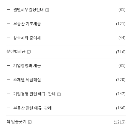
(81)
월별세무일정안내
(121)
부동산 기초세금
(44)
상속세와 증여세
(716)
분야별세금
(81)
기업경영과 세금
(220)
주제별 세금해설
(247)
기업경영 관련 예규·판례
(166)
부동산 관련 예규·판례
(1213)
책 밑줄긋기