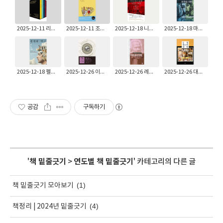
2025-12-11 리하르트 바그너: 니벨룽의 반지 세트
2025-12-11 조반니노 과레스키: 돈 까밀로의 양떼들 - 신부님 우리들의 신부님 6
2025-12-18 니콜라스 스타가르트: 독일인의 전쟁 1939-1945
2025-12-18 마커스 J. 보그, 톰 라이트: 예수의 의미
2025-12-18 펠리페 페르난데스아르메스토: 생각의 역사
2025-12-26 이리에 아키라: 하버드-C.H.베크 세계사 : 1945 이후
2025-12-26 레셰크 코와코프스키: 마르크스주의의 주요 흐름 3 ─ 황혼기
2025-12-26 대니얼B.클린데닌: 동방 정교회 신학
공감
구독하기
'
책 밑줄긋기
>
연도별 책 밑줄긋기
' 카테고리의 다른 글
(1)
책 밑줄긋기 모아보기
(4)
책정리 | 2024년 밑줄긋기