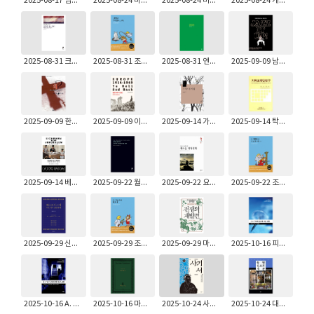
2025-08-17 임마누엘 칸트: 윤리형이상학 정초
2025-08-24 마크 A. 매킨토시: 신앙의 논리
2025-08-24 미조구치 유조, 마루야마 마쓰유키, 이케다 도모히사: 중국사상문화사전
2025-08-24 게오르그 빌헬름 프리드리히 헤겔: 엔치클로페디 ─ 제1부 논리의 학
2025-08-31 크리스토퍼 모스: 천국을 다시 묻다
2025-08-31 조반니노 과레스키: 신부님 우리들의 신부님
2025-08-31 앤드류 보위: 독일 철학 개론 ─ 칸트에서 하버마스까지
2025-09-09 남무성: 재즈 잇 업! Jazz It Up! - 출간 15주년 특별 개정증보판
2025-09-09 한스 큉: 왜 그리스도인인가?
2025-09-09 이언 커쇼: 유럽 1914-1949 - 죽다 겨우 살아나다
2025-09-14 가츠라 쇼류: 유식과 유가행
2025-09-14 탁명환: 기독교 이단연구
2025-09-14 베티나 슈탕네트: 예루살렘 이전의 아이히만
2025-09-22 월터 윙크: 성서는 변혁이다
2025-09-22 요한 고트프리트 폰 헤르더: 인류의 교육을 위한 새로운 역사철학
2025-09-22 조반니노 과레스키: 돈 까밀로와 못생긴 마돈나 - 신부님 우리들의 신부님 2
2025-09-29 신원균: 웨스트민스터 다섯 가지 표준 문서
2025-09-29 조반니노 과레스키: 돈 까밀로와 뻬뽀네 - 신부님 우리들의 신부님 3
2025-09-29 마이클 스티븐슨: 전쟁의 재발견
2025-10-16 피오나 휴즈: 칸트의 『미적 판단력 비판』 입문
2025-10-16 A. 베일리, D. 오브리언: 흄의 <인간 오성에 관한 탐구> 입문
2025-10-16 마르틴 루터: 대교리문답
2025-10-24 사마천: 사기 서
2025-10-24 대니얼 B.클렌데닌: 동방 정교회 개론