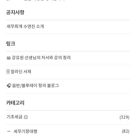
공지사항
세무회계 수앤진 소개
링크
📖 강유원 선생님의 저서와 강의 정리
🗄️ 알라딘 서재
🎧 음반/블루레이 정리 블로그
카테고리
(329)
기초세금
(82)
세무기장대행