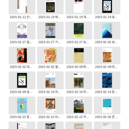
2025-01-12 안대회: 정조의 비밀편지
2025-01-19 에르빈 파노프스키: 고딕건축과 스콜라철학
2025-01-19 게르트 타이센: 갈릴래아 사람의 그림자
2025-01-19 호르헤 루이스 보르헤스: 셰익스피어의 기억 | 보르헤스 전집 5
2025-01-27 움베르토 에코: 경이로운 철학의 역사 3
2025-01-27 가지 노부유끼: 유교란 무엇인가
2025-01-27 토마스 힐란드 에릭센: 인생의 의미
2025-02-02 보에티우스: 철학의 위안(정의채 옮김)
2025-02-02 데틀레프 포이케르트: 나치 시대의 일상사
2025-02-02 앨린 시프턴: 비주얼 재즈
2025-02-09 뤼시앵 페브르: [원서발췌] 16세기의 무신앙 문제 - 라블레의 종교
2025-02-09 마르셀 그라네: 중국사유
2025-02-09 호르헤 루이스 보르헤스: 픽션들 ─ 보르헤스 전집 2
2025-02-16 마키아벨리: 피렌체사 1
2025-02-16 마키아벨리: 피렌체사 2
2025-02-16 장병욱: All Time Jazz 명반 가이드북
2025-02-23 장바티스트 구리나: 스토아주의
2025-02-23 외르크 프라이: 요한복음과 만나다
2025-02-23 우디 그린버그: 바이마르의 세기
2025-03-03 존 스튜어트 밀: 자유론