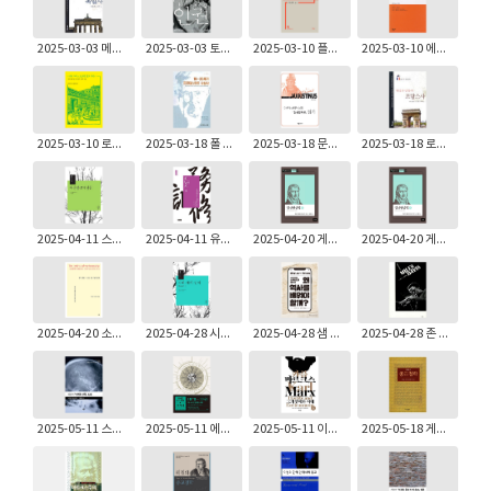
2025-03-03 메리 풀브룩: 분열과 통일의 독일사
2025-03-03 토머스 페인: 상식, 인권
2025-03-10 플로티누스: 아름다움에 관하여
2025-03-10 에른스트 카시러: 르네상스 철학에서의 개체와 우주
2025-03-10 로버트 뱅크스: 1세기 그리스도인의 선교 이야기
2025-03-18 폴 틸리히: 19-20세기 프로테스탄트 사상사
2025-03-18 문시영: 아우구스티누스의 삼위일체론 읽기
2025-03-18 로저 프라이스: 혁명과 반동의 프랑스사
2025-04-11 스에키 후미히코 외: 대승불교의 실천 | 시리즈 대승불교 3
2025-04-11 유안: 회남자(하)
2025-04-20 게오르그 빌헬름 프리드리히 헤겔: 정신현상학 1
2025-04-20 게오르그 빌헬름 프리드리히 헤겔: 정신현상학 2
2025-04-20 소스타인 베블런: 장인 본능
2025-04-28 시모다 마사히로 외: 지혜·세계·언어 - 대승불전 I | 시리즈 대승불교 4
2025-04-28 샘 와인버그: 왜 역사를 배워야 할까?
2025-04-28 존 스웨드: 마일즈 데이비스
2025-05-11 스티븐 홀게이트: 헤겔의 『정신현상학』 입문
2025-05-11 에밀리 S. 로젠버그: 하버드-C.H.베크 세계사 : 1870~1945
2025-05-11 이사야 벌린: 카를 마르크스
2025-05-18 게오르그 빌헬름 프리드리히 헤겔: 종교철학