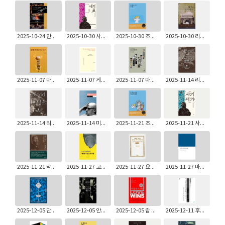
2025-10-24 안동림: 이 한 장의 명반 오페라
2025-10-30 사마천: 사기 표
2025-10-30 조반니노 과레스키: 돈 까밀로의 사계 - 신부님 우리들의 신부님 4
2025-10-30 리처드 호슬리: 바울과 로마제국
2025-11-07 마커스 J. 보그: 성서 제대로 다시 읽기
2025-11-07 게오르그 빌헬름 프리드리히 헤겔: 미학 강의 - 베를린 1820/21년
2025-11-07 마커스 J. 보그: 마커스 보그의 고백
2025-11-14 리처드 오버리: 피와 폐허 2
2025-11-14 리처드 오버리: 피와 폐허 1
2025-11-14 미셸 푸코: 말과 사물
2025-11-21 조반니노 과레스키: 돈 까밀로와 뽀 강 사람들 - 신부님 우리들의 신부님 5
2025-11-21 사마천: 사기 세가
2025-11-21 막스 베버: 사회학의 기초개념
2025-11-27 고익진: 현대한국불교의 방향
2025-11-27 요한네스 칼빈: 제네바 교회의 교리문답
2025-11-27 마르틴 루터: 마르틴 루터 95개 논제 (라한대역/해제/역주본)
2025-12-05 단테 알리기에리: 신곡 ─ 지옥·연옥·천국 / 귀스타브 도레 삽화 수록본
2025-12-05 안동림: 불멸의 지휘자
2025-12-05 랍 벨: 사랑이 이긴다 - 천국과 지옥, 그리고 지금까지 살았던 모든 인간의 운명에 관하여
2025-12-11 후지이 다케시: 파시즘과 제3세계주의 사이에서